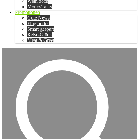
Wein doch
MoneyTalks
Promotionen
Gute News
Flugmodus
Smart gespart
Reise-Glück
Meat & Greet