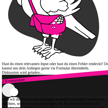
Hast du einen relevanten Input oder hast du einen Fehler entdeckt? D
kannst uns dein Anliegen gerne via Formular übermitteln.
Diskussion wird geladen...
4 Kommentare
Zum Login
Weil wir die Kommentar-Debatten weiterhin persönlich moderieren
möchten, sehen wir uns gezwungen, die Kommentarfunktion 24
Stunden nach Publikation einer Story zu schliessen. Vielen Dank für