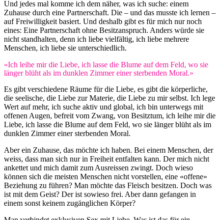
Und jedes mal komme ich dem näher, was ich suche: einem
Zuhause durch eine Partnerschaft. Die – und das musste ich lernen –
auf Freiwilligkeit basiert. Und deshalb gibt es für mich nur noch
eines: Eine Partnerschaft ohne Besitzanspruch. Anders würde sie
nicht standhalten, denn ich liebe vielfältig, ich liebe mehrere
Menschen, ich liebe sie unterschiedlich.
«Ich leihe mir die Liebe, ich lasse die Blume auf dem Feld, wo sie
länger blüht als im dunklen Zimmer einer sterbenden Moral.»
Es gibt verschiedene Räume für die Liebe, es gibt die körperliche,
die seelische, die Liebe zur Materie, die Liebe zu mir selbst. Ich lege
Wert auf mehr, ich suche aktiv und global, ich bin unterwegs mit
offenen Augen, befreit vom Zwang, von Besitztum, ich leihe mir die
Liebe, ich lasse die Blume auf dem Feld, wo sie länger blüht als im
dunklen Zimmer einer sterbenden Moral.
Aber ein Zuhause, das möchte ich haben. Bei einem Menschen, der
weiss, dass man sich nur in Freiheit entfalten kann. Der mich nicht
ankettet und mich damit zum Ausreissen zwingt. Doch wieso
können sich die meisten Menschen nicht vorstellen, eine «offene»
Beziehung zu führen? Man möchte das Fleisch besitzen. Doch was
ist mit dem Geist? Der ist sowieso frei. Aber dann gefangen in
einem sonst keinem zugänglichen Körper?
Man verbindet exklusiven Sex mit Liebe. Was ist das für ein