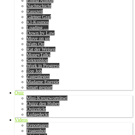
Emma Amour
Nachtschicht
Rauszeit
Gärtner Graf
KI-Kosmos
Loading …
Down by Law
Move on up
Watts On
Rat der Weisen
MoneyTalks
Sektenblog
Work in Progress
Top Job
Zugestiegen
Madame Energie
Smart gespart
Quiz
Mini-Kreuzworträtsel
Quizz den Huber
Quizzticle
Aufgedeckt
Videos
Reportagen
Fragenbot