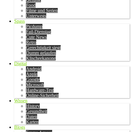
Food
Filme und Serien
Unterwegs
Spass
Picdump
Fail-Dienstag
Cute News
Retro
Gerechtigkeit siegt
Dumm gelaufen
Klischeekanone
Digital
Android
Apple
Google
Microsoft
Hardware-Test
Online-Sicherheit
Wissen
History
Gesundheit
Daten
Karten
Blogs