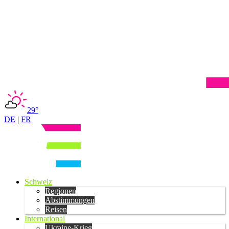
29°
DE
|
FR
Schweiz
Regionen
Abstimmungen
Reisen
International
Ukraine-Krieg