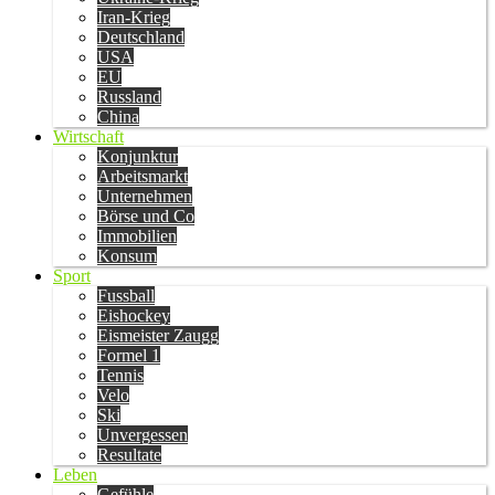
Iran-Krieg
Deutschland
USA
EU
Russland
China
Wirtschaft
Konjunktur
Arbeitsmarkt
Unternehmen
Börse und Co
Immobilien
Konsum
Sport
Fussball
Eishockey
Eismeister Zaugg
Formel 1
Tennis
Velo
Ski
Unvergessen
Resultate
Leben
Gefühle