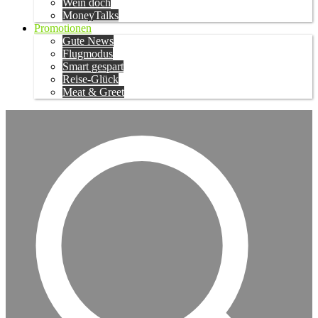
Wein doch
MoneyTalks
Promotionen
Gute News
Flugmodus
Smart gespart
Reise-Glück
Meat & Greet