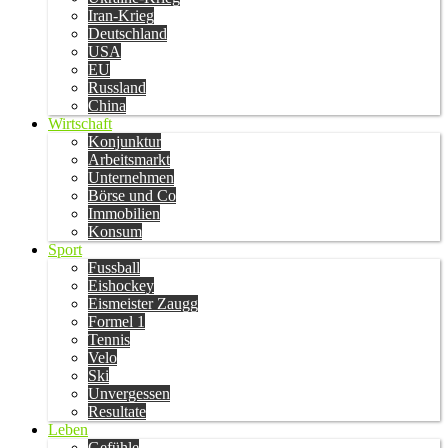
Iran-Krieg
Deutschland
USA
EU
Russland
China
Wirtschaft
Konjunktur
Arbeitsmarkt
Unternehmen
Börse und Co
Immobilien
Konsum
Sport
Fussball
Eishockey
Eismeister Zaugg
Formel 1
Tennis
Velo
Ski
Unvergessen
Resultate
Leben
Gefühle