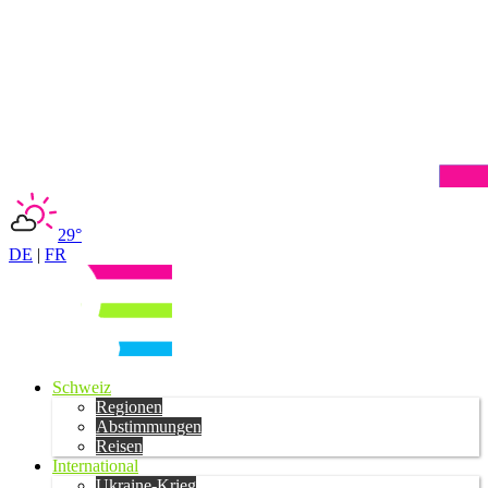
29°
DE
|
FR
Schweiz
Regionen
Abstimmungen
Reisen
International
Ukraine-Krieg