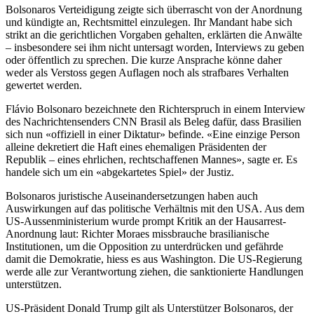
Bolsonaros Verteidigung zeigte sich überrascht von der Anordnung
und kündigte an, Rechtsmittel einzulegen. Ihr Mandant habe sich
strikt an die gerichtlichen Vorgaben gehalten, erklärten die Anwälte
– insbesondere sei ihm nicht untersagt worden, Interviews zu geben
oder öffentlich zu sprechen. Die kurze Ansprache könne daher
weder als Verstoss gegen Auflagen noch als strafbares Verhalten
gewertet werden.
Flávio Bolsonaro bezeichnete den Richterspruch in einem Interview
des Nachrichtensenders CNN Brasil als Beleg dafür, dass Brasilien
sich nun «offiziell in einer Diktatur» befinde. «Eine einzige Person
alleine dekretiert die Haft eines ehemaligen Präsidenten der
Republik – eines ehrlichen, rechtschaffenen Mannes», sagte er. Es
handele sich um ein «abgekartetes Spiel» der Justiz.
Bolsonaros juristische Auseinandersetzungen haben auch
Auswirkungen auf das politische Verhältnis mit den USA. Aus dem
US-Aussenministerium wurde prompt Kritik an der Hausarrest-
Anordnung laut: Richter Moraes missbrauche brasilianische
Institutionen, um die Opposition zu unterdrücken und gefährde
damit die Demokratie, hiess es aus Washington. Die US-Regierung
werde alle zur Verantwortung ziehen, die sanktionierte Handlungen
unterstützen.
US-Präsident Donald Trump gilt als Unterstützer Bolsonaros, der