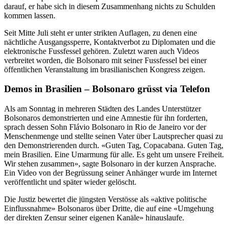
darauf, er habe sich in diesem Zusammenhang nichts zu Schulden
kommen lassen.
Seit Mitte Juli steht er unter strikten Auflagen, zu denen eine
nächtliche Ausgangssperre, Kontaktverbot zu Diplomaten und die
elektronische Fussfessel gehören. Zuletzt waren auch Videos
verbreitet worden, die Bolsonaro mit seiner Fussfessel bei einer
öffentlichen Veranstaltung im brasilianischen Kongress zeigen.
Demos in Brasilien – Bolsonaro grüsst via Telefon
Als am Sonntag in mehreren Städten des Landes Unterstützer
Bolsonaros demonstrierten und eine Amnestie für ihn forderten,
sprach dessen Sohn Flávio Bolsonaro in Rio de Janeiro vor der
Menschenmenge und stellte seinen Vater über Lautsprecher quasi zu
den Demonstrierenden durch. «Guten Tag, Copacabana. Guten Tag,
mein Brasilien. Eine Umarmung für alle. Es geht um unsere Freiheit.
Wir stehen zusammen», sagte Bolsonaro in der kurzen Ansprache.
Ein Video von der Begrüssung seiner Anhänger wurde im Internet
veröffentlicht und später wieder gelöscht.
Die Justiz bewertet die jüngsten Verstösse als «aktive politische
Einflussnahme» Bolsonaros über Dritte, die auf eine «Umgehung
der direkten Zensur seiner eigenen Kanäle» hinauslaufe.