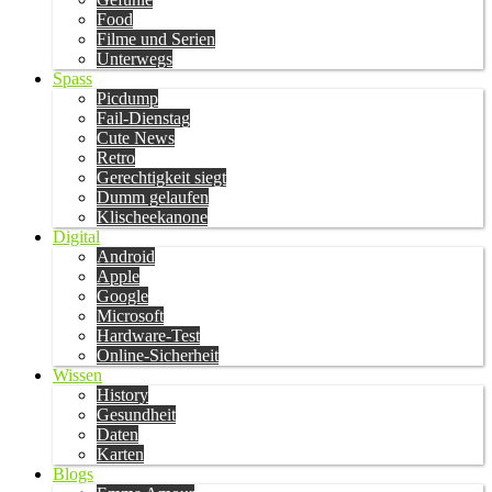
Food
Filme und Serien
Unterwegs
Spass
Picdump
Fail-Dienstag
Cute News
Retro
Gerechtigkeit siegt
Dumm gelaufen
Klischeekanone
Digital
Android
Apple
Google
Microsoft
Hardware-Test
Online-Sicherheit
Wissen
History
Gesundheit
Daten
Karten
Blogs