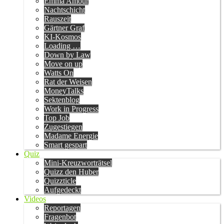
Emma Amour
Nachtschicht
Rauszeit
Gärtner Graf
KI-Kosmos
Loading …
Down by Law
Move on up
Watts On
Rat der Weisen
MoneyTalks
Sektenblog
Work in Progress
Top Job
Zugestiegen
Madame Energie
Smart gespart
Quiz
Mini-Kreuzworträtsel
Quizz den Huber
Quizzticle
Aufgedeckt
Videos
Reportagen
Fragenbot