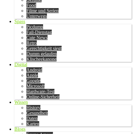
Food
Filme und Serien
Unterwegs
Spass
Picdump
Fail-Dienstag
Cute News
Retro
Gerechtigkeit siegt
Dumm gelaufen
Klischeekanone
Digital
Android
Apple
Google
Microsoft
Hardware-Test
Online-Sicherheit
Wissen
History
Gesundheit
Daten
Karten
Blogs