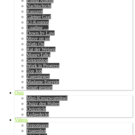
Emma Amour
Nachtschicht
Rauszeit
Gärtner Graf
KI-Kosmos
Loading …
Down by Law
Move on up
Watts On
Rat der Weisen
MoneyTalks
Sektenblog
Work in Progress
Top Job
Zugestiegen
Madame Energie
Smart gespart
Quiz
Mini-Kreuzworträtsel
Quizz den Huber
Quizzticle
Aufgedeckt
Videos
Reportagen
Fragenbot