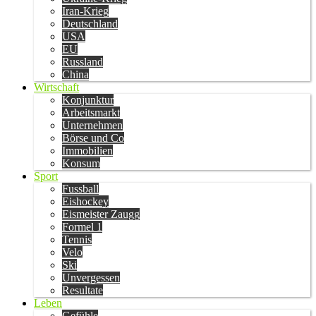
Iran-Krieg
Deutschland
USA
EU
Russland
China
Wirtschaft
Konjunktur
Arbeitsmarkt
Unternehmen
Börse und Co
Immobilien
Konsum
Sport
Fussball
Eishockey
Eismeister Zaugg
Formel 1
Tennis
Velo
Ski
Unvergessen
Resultate
Leben
Gefühle