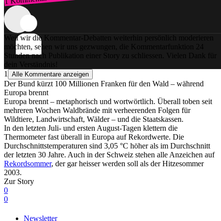
Zum Login
Weil wir die Kommentar-Debatten weiterhin persönlich moderieren
möchten, sehen wir uns gezwungen, die Kommentarfunktion 24
Stunden nach Publikation einer Story zu schliessen. Vielen Dank für
dein Verständnis!
1
Alle Kommentare anzeigen
Der Bund kürzt 100 Millionen Franken für den Wald – während
Europa brennt
Europa brennt – metaphorisch und wortwörtlich. Überall toben seit
mehreren Wochen Waldbrände mit verheerenden Folgen für
Wildtiere, Landwirtschaft, Wälder – und die Staatskassen.
In den letzten Juli- und ersten August-Tagen klettern die
Thermometer fast überall in Europa auf Rekordwerte. Die
Durchschnittstemperaturen sind 3,05 °C höher als im Durchschnitt
der letzten 30 Jahre. Auch in der Schweiz stehen alle Anzeichen auf
Rekordsommer
, der gar heisser werden soll als der Hitzesommer
2003.
Zur Story
0
0
Newsletter