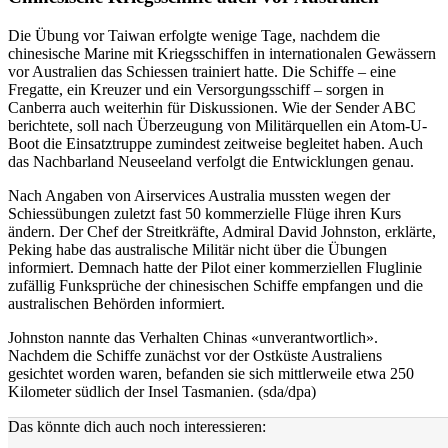
Die Übung vor Taiwan erfolgte wenige Tage, nachdem die
chinesische Marine mit Kriegsschiffen in internationalen Gewässern
vor Australien das Schiessen trainiert hatte. Die Schiffe – eine
Fregatte, ein Kreuzer und ein Versorgungsschiff – sorgen in
Canberra auch weiterhin für Diskussionen. Wie der Sender ABC
berichtete, soll nach Überzeugung von Militärquellen ein Atom-U-
Boot die Einsatztruppe zumindest zeitweise begleitet haben. Auch
das Nachbarland Neuseeland verfolgt die Entwicklungen genau.
Nach Angaben von Airservices Australia mussten wegen der
Schiessübungen zuletzt fast 50 kommerzielle Flüge ihren Kurs
ändern. Der Chef der Streitkräfte, Admiral David Johnston, erklärte,
Peking habe das australische Militär nicht über die Übungen
informiert. Demnach hatte der Pilot einer kommerziellen Fluglinie
zufällig Funksprüche der chinesischen Schiffe empfangen und die
australischen Behörden informiert.
Johnston nannte das Verhalten Chinas «unverantwortlich».
Nachdem die Schiffe zunächst vor der Ostküste Australiens
gesichtet worden waren, befanden sie sich mittlerweile etwa 250
Kilometer südlich der Insel Tasmanien. (sda/dpa)
Das könnte dich auch noch interessieren: