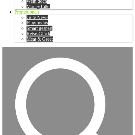
Wein doch
MoneyTalks
Promotionen
Gute News
Flugmodus
Smart gespart
Reise-Glück
Meat & Greet