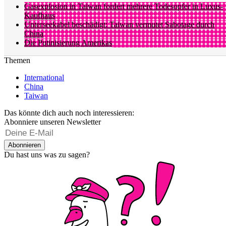
Gasexplosion in Taiwan fordert mehrere Todesopfer in Luxus-
Kaufhaus
Unterseekabel beschädigt: Taiwan vermutet Sabotage durch
China
Die Putinisierung Amerikas
Themen
International
China
Taiwan
Das könnte dich auch noch interessieren:
Abonniere unseren Newsletter
Abonnieren
Du hast uns was zu sagen?