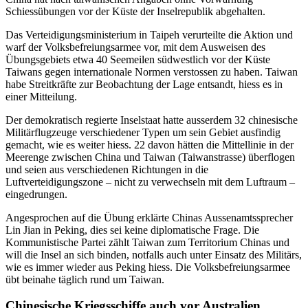
Schiessübungen vor der Küste der Inselrepublik abgehalten.
Das Verteidigungsministerium in Taipeh verurteilte die Aktion und
warf der Volksbefreiungsarmee vor, mit dem Ausweisen des
Übungsgebiets etwa 40 Seemeilen südwestlich vor der Küste
Taiwans gegen internationale Normen verstossen zu haben. Taiwan
habe Streitkräfte zur Beobachtung der Lage entsandt, hiess es in
einer Mitteilung.
Der demokratisch regierte Inselstaat hatte ausserdem 32 chinesische
Militärflugzeuge verschiedener Typen um sein Gebiet ausfindig
gemacht, wie es weiter hiess. 22 davon hätten die Mittellinie in der
Meerenge zwischen China und Taiwan (Taiwanstrasse) überflogen
und seien aus verschiedenen Richtungen in die
Luftverteidigungszone – nicht zu verwechseln mit dem Luftraum –
eingedrungen.
Angesprochen auf die Übung erklärte Chinas Aussenamtssprecher
Lin Jian in Peking, dies sei keine diplomatische Frage. Die
Kommunistische Partei zählt Taiwan zum Territorium Chinas und
will die Insel an sich binden, notfalls auch unter Einsatz des Militärs,
wie es immer wieder aus Peking hiess. Die Volksbefreiungsarmee
übt beinahe täglich rund um Taiwan.
Chinesische Kriegsschiffe auch vor Australien