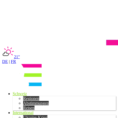
21°
DE
|
FR
Schweiz
Regionen
Abstimmungen
Reisen
International
Ukraine-Krieg