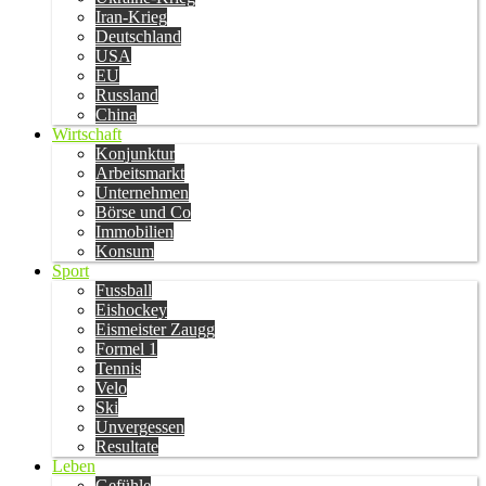
Iran-Krieg
Deutschland
USA
EU
Russland
China
Wirtschaft
Konjunktur
Arbeitsmarkt
Unternehmen
Börse und Co
Immobilien
Konsum
Sport
Fussball
Eishockey
Eismeister Zaugg
Formel 1
Tennis
Velo
Ski
Unvergessen
Resultate
Leben
Gefühle