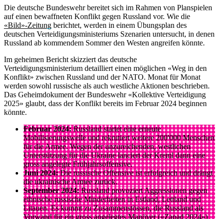
Die deutsche Bundeswehr bereitet sich im Rahmen von Planspielen
auf einen bewaffneten Konflikt gegen Russland vor. Wie die
«Bild»-Zeitung
berichtet, werden in einem Übungsplan des
deutschen Verteidigungsministeriums Szenarien untersucht, in denen
Russland ab kommendem Sommer den Westen angreifen könnte.
Im geheimen Bericht skizziert das deutsche
Verteidigungsministerium detailliert einen möglichen «Weg in den
Konflikt» zwischen Russland und der NATO. Monat für Monat
werden sowohl russische als auch westliche Aktionen beschrieben.
Das Geheimdokument der Bundeswehr «Kollektive Verteidigung
2025» glaubt, dass der Konflikt bereits im Februar 2024 beginnen
könnte.
Februar 2024:
Russland startet eine erneute
Mobilisierungswelle und rekrutiert weitere 200'000 Menschen
für die Armee. Wegen der unzureichenden, westlichen
Unterstützung für die Ukraine lanciert der Kreml dann eine
gross angelegte Frühjahrsoffensive.
Juni 2024:
Die russische Offensive ist erfolgreich und drängt
die ukrainische Armee zurück.
September 2024:
Russland provoziert Aggressionen gegen
ethnische russische Minderheiten in Estland, Lettland und
Litauen. Es kommt zu Zusammenstössen, die Russland als
Vorwand für ein gross angelegtes Manöver («Zapad 2024»)