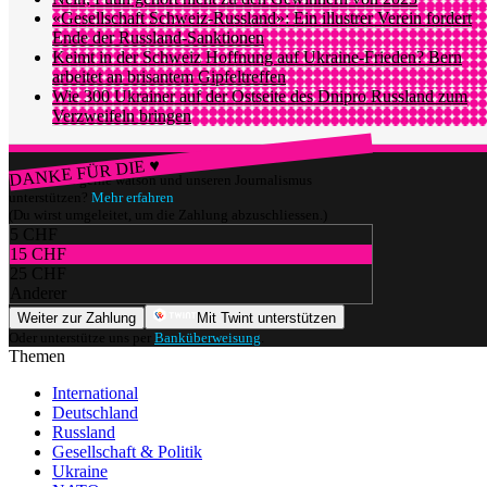
«Gesellschaft Schweiz-Russland»: Ein illustrer Verein fordert
Ende der Russland-Sanktionen
Keimt in der Schweiz Hoffnung auf Ukraine-Frieden? Bern
arbeitet an brisantem Gipfeltreffen
Wie 300 Ukrainer auf der Ostseite des Dnipro Russland zum
Verzweifeln bringen
DANKE FÜR DIE ♥
Würdest du gerne watson und unseren Journalismus
unterstützen?
Mehr erfahren
(Du wirst umgeleitet, um die Zahlung abzuschliessen.)
5 CHF
15 CHF
25 CHF
Anderer
Weiter zur Zahlung
Mit Twint unterstützen
Oder unterstütze uns per
Banküberweisung
.
Themen
International
Deutschland
Russland
Gesellschaft & Politik
Ukraine