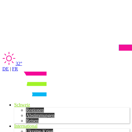
32°
DE
|
FR
Schweiz
Regionen
Abstimmungen
Reisen
International
Ukraine-Krieg