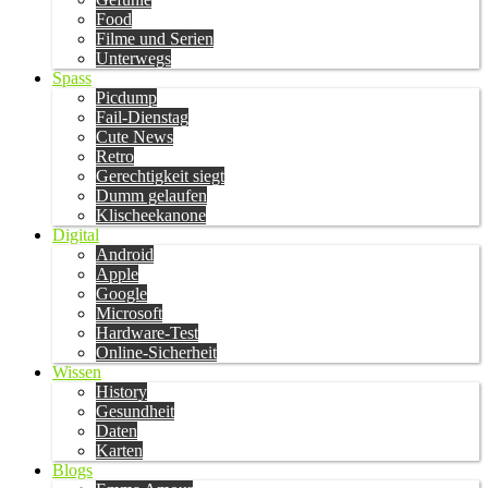
Food
Filme und Serien
Unterwegs
Spass
Picdump
Fail-Dienstag
Cute News
Retro
Gerechtigkeit siegt
Dumm gelaufen
Klischeekanone
Digital
Android
Apple
Google
Microsoft
Hardware-Test
Online-Sicherheit
Wissen
History
Gesundheit
Daten
Karten
Blogs