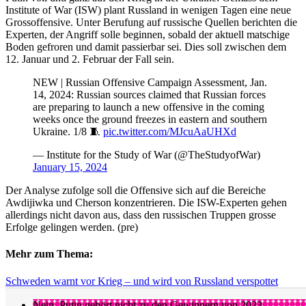
Institute of War (ISW) plant Russland in wenigen Tagen eine neue
Grossoffensive. Unter Berufung auf russische Quellen berichten die
Experten, der Angriff solle beginnen, sobald der aktuell matschige
Boden gefroren und damit passierbar sei. Dies soll zwischen dem
12. Januar und 2. Februar der Fall sein.
NEW | Russian Offensive Campaign Assessment, Jan.
14, 2024: Russian sources claimed that Russian forces
are preparing to launch a new offensive in the coming
weeks once the ground freezes in eastern and southern
Ukraine. 1/8 🧵
pic.twitter.com/MJcuAaUHXd
— Institute for the Study of War (@TheStudyofWar)
January 15, 2024
Der Analyse zufolge soll die Offensive sich auf die Bereiche
Awdijiwka und Cherson konzentrieren. Die ISW-Experten gehen
allerdings nicht davon aus, dass den russischen Truppen grosse
Erfolge gelingen werden. (pre)
Mehr zum Thema:
Schweden warnt vor Krieg – und wird von Russland verspottet
Nein, Putin gehört nicht zu den Gewinnern von 2023