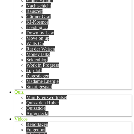
Emma Amour
Nachtschicht
Rauszeit
Gärtner Graf
KI-Kosmos
Loading …
Down by Law
Move on up
Watts On
Rat der Weisen
MoneyTalks
Sektenblog
Work in Progress
Top Job
Zugestiegen
Madame Energie
Smart gespart
Quiz
Mini-Kreuzworträtsel
Quizz den Huber
Quizzticle
Aufgedeckt
Videos
Reportagen
Fragenbot