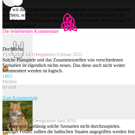
Weil wir die Kommentar-Debatten weiterhin persönlich moderieren
möchten, sehen wir uns gezwungen, die Kommentarfunktion 24
Stunden nach Publikation einer Story zu schliessen. Vielen Dank für
dein Verständnis!
Die beliebtesten Kommentare
Der Micha
15.01.2024 14:11
registriert Februar 2021
Solche Planspiele und das Zusammenstellen von verschiedenen
Szenarien ist eigentlich nichts neues. Das diese auch nicht weiter
kommentiert werden ist logisch.
180
3
Melden
Zum Kommentar
Interessierter
15.01.2024 14:23
registriert Juni 2016
Beitrag melden
Es wäre grobfahrlässig solche Szenarien nicht durchzuspielen.
Einziger Fehler, sollten die baltischen Staaten angegriffen werden löst