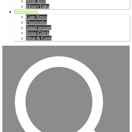
Wein doch
MoneyTalks
Promotionen
Gute News
Flugmodus
Smart gespart
Reise-Glück
Meat & Greet