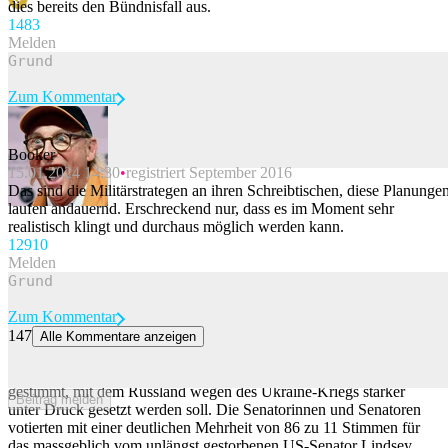
dies bereits den Bündnisfall aus.
148
3
Melden
Zum Kommentar
Booker
15.01.2024 14:30
registriert September 2016
Beitrag melden
Das sind die Militärstrategen an ihren Schreibtischen, diese Planunge
laufen andauernd. Erschreckend nur, dass es im Moment sehr
realistisch klingt und durchaus möglich werden kann.
129
10
Melden
Zum Kommentar
147
Alle Kommentare anzeigen
US-Senat stimmt für Gesetz zu Russland-Sanktionen
Der US-Senat hat nach langem Tauziehen für ein Sanktionsgesetz
gestimmt, mit dem Russland wegen des Ukraine-Kriegs stärker
Beitrag melden
unter Druck gesetzt werden soll. Die Senatorinnen und Senatoren
votierten mit einer deutlichen Mehrheit von 86 zu 11 Stimmen für
das massgeblich vom unlängst gestorbenen US-Senator Lindsey