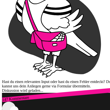
Hast du einen relevanten Input oder hast du einen Fehler entdeckt? D
kannst uns dein Anliegen gerne via Formular übermitteln.
Diskussion wird geladen...
147 Kommentare
Zum Login