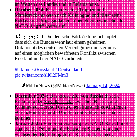
im Westen des Landes und in Belarus nutzt.
Oktober 2024:
Russland verlegt Truppen und
Mittelstreckenraketen nach Kaliningrad und rüstet seine
Enklave mit Propagandalügen über einen bevorstehenden
NATO-Angriff weiter auf.
🇩🇪🇺🇦🇷🇺 Die deutsche Bild-Zeitung behauptet,
dass sich die Bundeswehr laut einem geheimen
Dokument des deutschen Verteidigungsministeriums
auf einen möglichen bewaffneten Konflikt zwischen
Russland und der NATO vorbereitet.
#Ukraine
#Russland
#Deutschland
pic.twitter.com/zll0l2FMm3
— 🔰MilitärNews (@MilitaerNews)
January 14, 2024
Dezember 2024:
Das grosse Ziel von Russland ist die
Eroberung der
Suwalki-Lücke
zwischen Belarus und
Kaliningrad. Dort soll es zu einem künstlich geschaffenen
«Grenzkonflikt» und «Unruhen mit zahlreichen Toten»
kommen.
Januar 2025:
Eine Sondersitzung des NATO-Rates findet
statt, bei der Polen und die baltischen Staaten von einer
wachsenden Bedrohung durch Russland berichten.