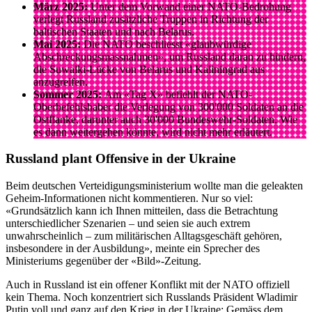
März 2025:
Unter dem Vorwand einer NATO-Bedrohung
verlegt Russland zusätzliche Truppen in Richtung der
baltischen Staaten und nach Belarus.
Mai 2025:
Die NATO beschliesst «glaubwürdige
Abschreckungsmassnahmen», um Russland daran zu hindern,
die Suwalki-Lücke von Belarus und Kaliningrad aus
anzugreifen.
Sommer 2025:
Am «Tag X» befiehlt der NATO-
Oberbefehlshaber die Verlegung von 300'000 Soldaten an die
Ostflanke, darunter auch 30'000 Bundeswehr-Soldaten. Wie
es dann weitergehen könnte, wird nicht mehr erläutert.
Russland plant Offensive in der Ukraine
Beim deutschen Verteidigungsministerium wollte man die geleakten
Geheim-Informationen nicht kommentieren. Nur so viel:
«Grundsätzlich kann ich Ihnen mitteilen, dass die Betrachtung
unterschiedlicher Szenarien – und seien sie auch extrem
unwahrscheinlich – zum militärischen Alltagsgeschäft gehören,
insbesondere in der Ausbildung», meinte ein Sprecher des
Ministeriums gegenüber der «Bild»-Zeitung.
Auch in Russland ist ein offener Konflikt mit der NATO offiziell
kein Thema. Noch konzentriert sich Russlands Präsident Wladimir
Putin voll und ganz auf den Krieg in der Ukraine: Gemäss dem