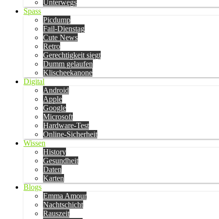
Unterwegs
Spass
Picdump
Fail-Dienstag
Cute News
Retro
Gerechtigkeit siegt
Dumm gelaufen
Klischeekanone
Digital
Android
Apple
Google
Microsoft
Hardware-Test
Online-Sicherheit
Wissen
History
Gesundheit
Daten
Karten
Blogs
Emma Amour
Nachtschicht
Rauszeit