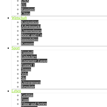
USA
EU
Russland
China
Wirtschaft
Konjunktur
Arbeitsmarkt
Unternehmen
Börse und Co
Immobilien
Konsum
Sport
Fussball
Eishockey
Eismeister Zaugg
Formel 1
Tennis
Velo
Ski
Unvergessen
Resultate
Leben
Gefühle
Food
Filme und Serien