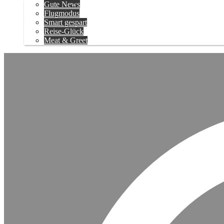
Gute News
Flugmodus
Smart gespart
Reise-Glück
Meat & Greet