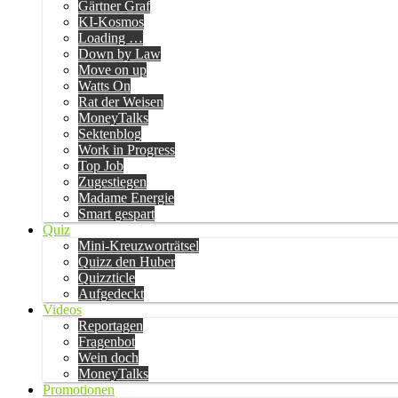
Gärtner Graf
KI-Kosmos
Loading …
Down by Law
Move on up
Watts On
Rat der Weisen
MoneyTalks
Sektenblog
Work in Progress
Top Job
Zugestiegen
Madame Energie
Smart gespart
Quiz
Mini-Kreuzworträtsel
Quizz den Huber
Quizzticle
Aufgedeckt
Videos
Reportagen
Fragenbot
Wein doch
MoneyTalks
Promotionen