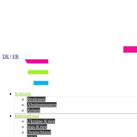
DE
|
FR
Schweiz
Regionen
Abstimmungen
Reisen
International
Ukraine-Krieg
Iran-Krieg
Deutschland