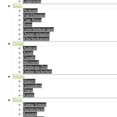
Unterwegs
Spass
Picdump
Fail-Dienstag
Cute News
Retro
Gerechtigkeit siegt
Dumm gelaufen
Klischeekanone
Digital
Android
Apple
Google
Microsoft
Hardware-Test
Online-Sicherheit
Wissen
History
Gesundheit
Daten
Karten
Blogs
Emma Amour
Nachtschicht
Rauszeit