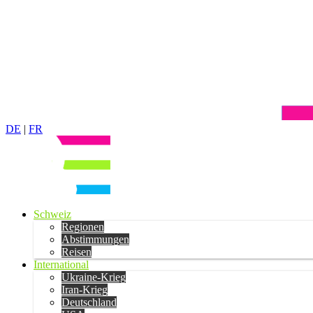
DE
|
FR
Schweiz
Regionen
Abstimmungen
Reisen
International
Ukraine-Krieg
Iran-Krieg
Deutschland