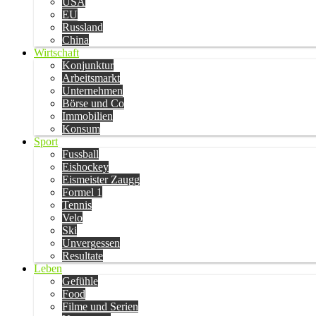
USA
EU
Russland
China
Wirtschaft
Konjunktur
Arbeitsmarkt
Unternehmen
Börse und Co
Immobilien
Konsum
Sport
Fussball
Eishockey
Eismeister Zaugg
Formel 1
Tennis
Velo
Ski
Unvergessen
Resultate
Leben
Gefühle
Food
Filme und Serien