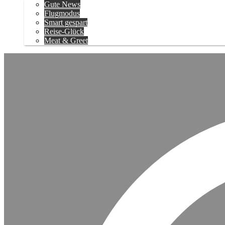
Gute News
Flugmodus
Smart gespart
Reise-Glück
Meat & Greet