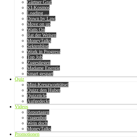
Gärtner Graf
KI-Kosmos
Loading …
Down by Law
Move on up
Watts On
Rat der Weisen
MoneyTalks
Sektenblog
Work in Progress
Top Job
Zugestiegen
Madame Energie
Smart gespart
Quiz
Mini-Kreuzworträtsel
Quizz den Huber
Quizzticle
Aufgedeckt
Videos
Reportagen
Fragenbot
Wein doch
MoneyTalks
Promotionen