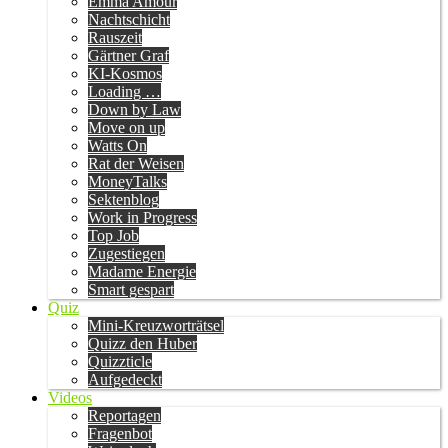
Emma Amour
Nachtschicht
Rauszeit
Gärtner Graf
KI-Kosmos
Loading …
Down by Law
Move on up
Watts On
Rat der Weisen
MoneyTalks
Sektenblog
Work in Progress
Top Job
Zugestiegen
Madame Energie
Smart gespart
Quiz
Mini-Kreuzworträtsel
Quizz den Huber
Quizzticle
Aufgedeckt
Videos
Reportagen
Fragenbot