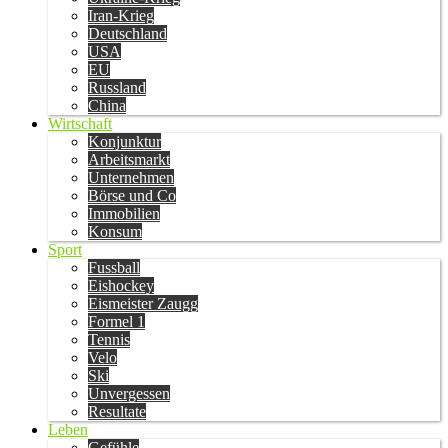
Iran-Krieg
Deutschland
USA
EU
Russland
China
Wirtschaft
Konjunktur
Arbeitsmarkt
Unternehmen
Börse und Co
Immobilien
Konsum
Sport
Fussball
Eishockey
Eismeister Zaugg
Formel 1
Tennis
Velo
Ski
Unvergessen
Resultate
Leben
Gefühle