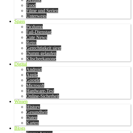
Food
Filme und Serien
Unterwegs
Spass
Picdump
Fail-Dienstag
Cute News
Retro
Gerechtigkeit siegt
Dumm gelaufen
Klischeekanone
Digital
Android
Apple
Google
Microsoft
Hardware-Test
Online-Sicherheit
Wissen
History
Gesundheit
Daten
Karten
Blogs