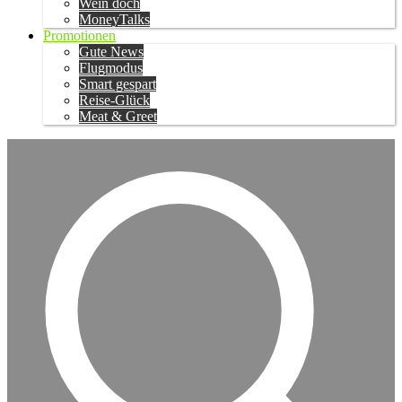
Wein doch
MoneyTalks
Promotionen
Gute News
Flugmodus
Smart gespart
Reise-Glück
Meat & Greet