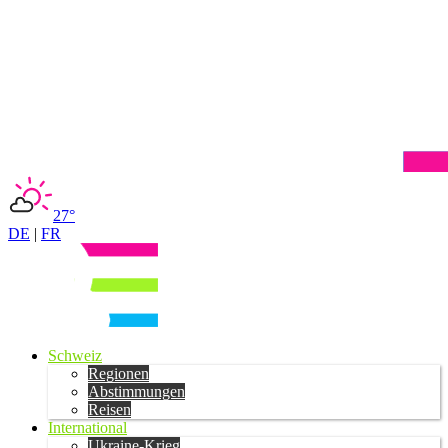
27°
DE
|
FR
Schweiz
Regionen
Abstimmungen
Reisen
International
Ukraine-Krieg