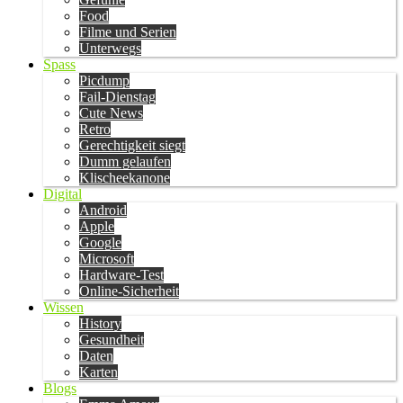
Food
Filme und Serien
Unterwegs
Spass
Picdump
Fail-Dienstag
Cute News
Retro
Gerechtigkeit siegt
Dumm gelaufen
Klischeekanone
Digital
Android
Apple
Google
Microsoft
Hardware-Test
Online-Sicherheit
Wissen
History
Gesundheit
Daten
Karten
Blogs