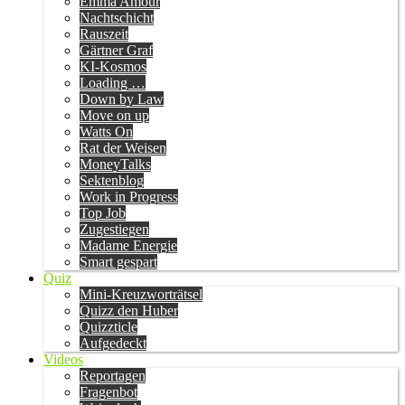
Emma Amour
Nachtschicht
Rauszeit
Gärtner Graf
KI-Kosmos
Loading …
Down by Law
Move on up
Watts On
Rat der Weisen
MoneyTalks
Sektenblog
Work in Progress
Top Job
Zugestiegen
Madame Energie
Smart gespart
Quiz
Mini-Kreuzworträtsel
Quizz den Huber
Quizzticle
Aufgedeckt
Videos
Reportagen
Fragenbot