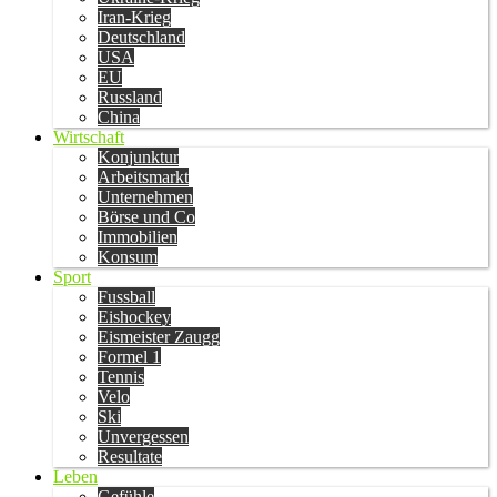
Iran-Krieg
Deutschland
USA
EU
Russland
China
Wirtschaft
Konjunktur
Arbeitsmarkt
Unternehmen
Börse und Co
Immobilien
Konsum
Sport
Fussball
Eishockey
Eismeister Zaugg
Formel 1
Tennis
Velo
Ski
Unvergessen
Resultate
Leben
Gefühle