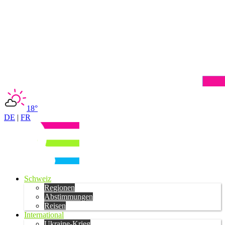
18°
DE
|
FR
Schweiz
Regionen
Abstimmungen
Reisen
International
Ukraine-Krieg