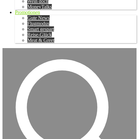
Wein doch
MoneyTalks
Promotionen
Gute News
Flugmodus
Smart gespart
Reise-Glück
Meat & Greet