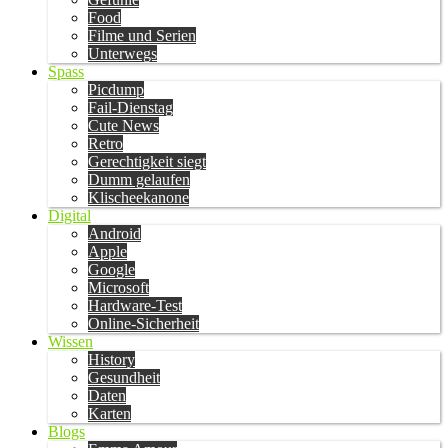
Food
Filme und Serien
Unterwegs
Spass
Picdump
Fail-Dienstag
Cute News
Retro
Gerechtigkeit siegt
Dumm gelaufen
Klischeekanone
Digital
Android
Apple
Google
Microsoft
Hardware-Test
Online-Sicherheit
Wissen
History
Gesundheit
Daten
Karten
Blogs