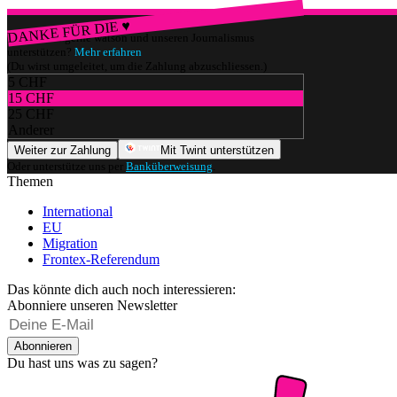
DANKE FÜR DIE ♥
Würdest du gerne watson und unseren Journalismus
unterstützen?
Mehr erfahren
(Du wirst umgeleitet, um die Zahlung abzuschliessen.)
5 CHF
15 CHF
25 CHF
Anderer
Weiter zur Zahlung
Mit Twint unterstützen
Oder unterstütze uns per
Banküberweisung
.
Themen
International
EU
Migration
Frontex-Referendum
Das könnte dich auch noch interessieren:
Abonniere unseren Newsletter
Abonnieren
Du hast uns was zu sagen?