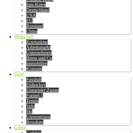
Iran-Krieg
Deutschland
USA
EU
Russland
China
Wirtschaft
Konjunktur
Arbeitsmarkt
Unternehmen
Börse und Co
Immobilien
Konsum
Sport
Fussball
Eishockey
Eismeister Zaugg
Formel 1
Tennis
Velo
Ski
Unvergessen
Resultate
Leben
Gefühle