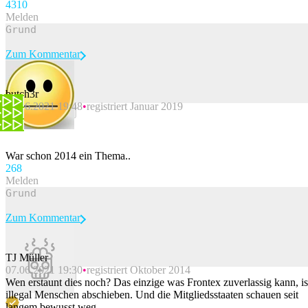
43
10
Melden
Zum Kommentar
butch3r
07.06.2021 19:48
registriert Januar 2019
Beitrag melden
War schon 2014 ein Thema..
26
8
Melden
Zum Kommentar
TJ Müller
07.06.2021 19:30
registriert Oktober 2014
Beitrag melden
Wen erstaunt dies noch? Das einzige was Frontex zuverlassig kann, is
illegal Menschen abschieben. Und die Mitgliedsstaaten schauen seit
langem bewusst weg.