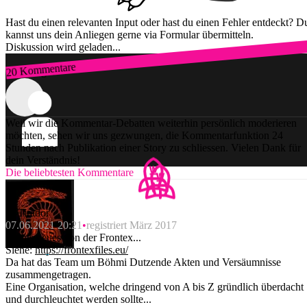
Hast du einen relevanten Input oder hast du einen Fehler entdeckt? D
kannst uns dein Anliegen gerne via Formular übermitteln.
Diskussion wird geladen...
20 Kommentare
Zum Login
Weil wir die Kommentar-Debatten weiterhin persönlich moderieren
möchten, sehen wir uns gezwungen, die Kommentarfunktion 24
Stunden nach Publikation einer Story zu schliessen. Vielen Dank für
dein Verständnis!
Die beliebtesten Kommentare
El Tirador
07.06.2021 20:21
registriert März 2017
Nichts neues von der Frontex...
Siehe:
https://frontexfiles.eu/
Da hat das Team um Böhmi Dutzende Akten und Versäumnisse
zusammengetragen.
Eine Organisation, welche dringend von A bis Z gründlich überdacht
und durchleuchtet werden sollte...