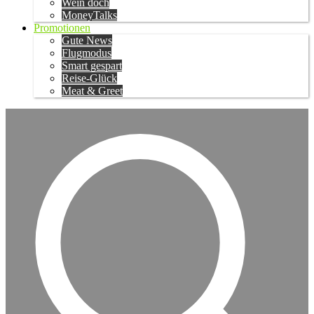
Wein doch
MoneyTalks
Promotionen
Gute News
Flugmodus
Smart gespart
Reise-Glück
Meat & Greet