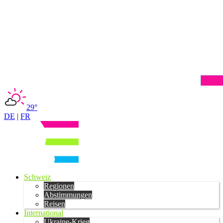
29°
DE
|
FR
Schweiz
Regionen
Abstimmungen
Reisen
International
Ukraine-Krieg