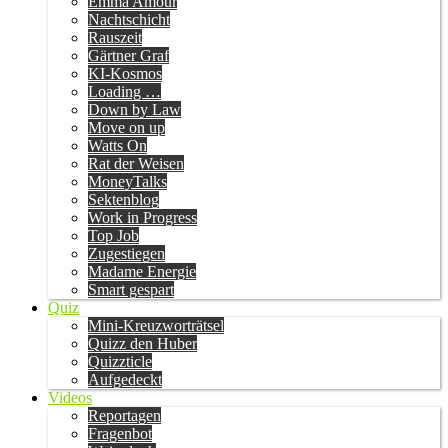
Emma Amour
Nachtschicht
Rauszeit
Gärtner Graf
KI-Kosmos
Loading …
Down by Law
Move on up
Watts On
Rat der Weisen
MoneyTalks
Sektenblog
Work in Progress
Top Job
Zugestiegen
Madame Energie
Smart gespart
Quiz
Mini-Kreuzworträtsel
Quizz den Huber
Quizzticle
Aufgedeckt
Videos
Reportagen
Fragenbot