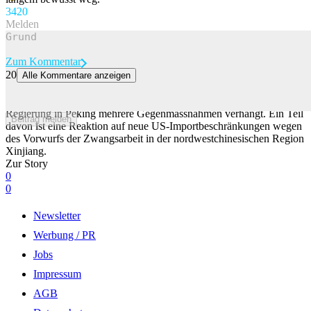
34
20
Melden
Zum Kommentar
20
Alle Kommentare anzeigen
So schlägt China im Handelsstreit mit den USA zurück
Im laufenden Handelsstreit zwischen China und den USA hat die
Regierung in Peking mehrere Gegenmassnahmen verhängt. Ein Teil
Beitrag melden
davon ist eine Reaktion auf neue US-Importbeschränkungen wegen
des Vorwurfs der Zwangsarbeit in der nordwestchinesischen Region
Xinjiang.
Zur Story
0
0
Newsletter
Werbung / PR
Jobs
Impressum
AGB