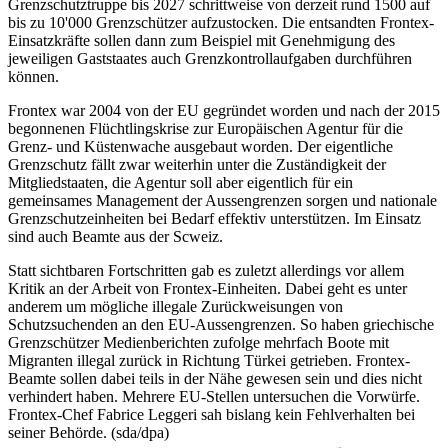
Grenzschutztruppe bis 2027 schrittweise von derzeit rund 1500 auf
bis zu 10'000 Grenzschützer aufzustocken. Die entsandten Frontex-
Einsatzkräfte sollen dann zum Beispiel mit Genehmigung des
jeweiligen Gaststaates auch Grenzkontrollaufgaben durchführen
können.
Frontex war 2004 von der EU gegründet worden und nach der 2015
begonnenen Flüchtlingskrise zur Europäischen Agentur für die
Grenz- und Küstenwache ausgebaut worden. Der eigentliche
Grenzschutz fällt zwar weiterhin unter die Zuständigkeit der
Mitgliedstaaten, die Agentur soll aber eigentlich für ein
gemeinsames Management der Aussengrenzen sorgen und nationale
Grenzschutzeinheiten bei Bedarf effektiv unterstützen. Im Einsatz
sind auch Beamte aus der Scweiz.
Statt sichtbaren Fortschritten gab es zuletzt allerdings vor allem
Kritik an der Arbeit von Frontex-Einheiten. Dabei geht es unter
anderem um mögliche illegale Zurückweisungen von
Schutzsuchenden an den EU-Aussengrenzen. So haben griechische
Grenzschützer Medienberichten zufolge mehrfach Boote mit
Migranten illegal zurück in Richtung Türkei getrieben. Frontex-
Beamte sollen dabei teils in der Nähe gewesen sein und dies nicht
verhindert haben. Mehrere EU-Stellen untersuchen die Vorwürfe.
Frontex-Chef Fabrice Leggeri sah bislang kein Fehlverhalten bei
seiner Behörde. (sda/dpa)