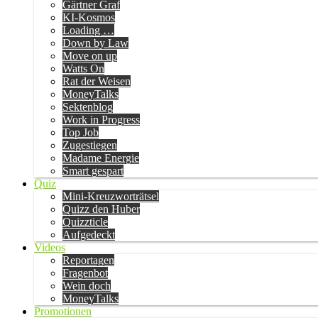
Gärtner Graf
KI-Kosmos
Loading …
Down by Law
Move on up
Watts On
Rat der Weisen
MoneyTalks
Sektenblog
Work in Progress
Top Job
Zugestiegen
Madame Energie
Smart gespart
Quiz
Mini-Kreuzworträtsel
Quizz den Huber
Quizzticle
Aufgedeckt
Videos
Reportagen
Fragenbot
Wein doch
MoneyTalks
Promotionen