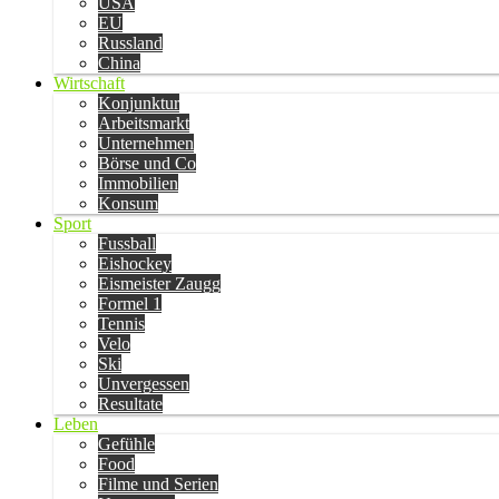
USA
EU
Russland
China
Wirtschaft
Konjunktur
Arbeitsmarkt
Unternehmen
Börse und Co
Immobilien
Konsum
Sport
Fussball
Eishockey
Eismeister Zaugg
Formel 1
Tennis
Velo
Ski
Unvergessen
Resultate
Leben
Gefühle
Food
Filme und Serien