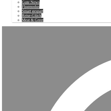
Gute News
Flugmodus
Smart gespart
Reise-Glück
Meat & Greet