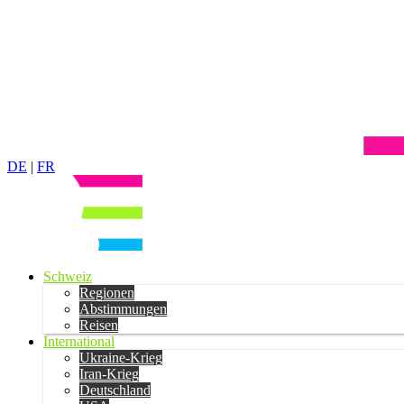
DE
|
FR
Schweiz
Regionen
Abstimmungen
Reisen
International
Ukraine-Krieg
Iran-Krieg
Deutschland