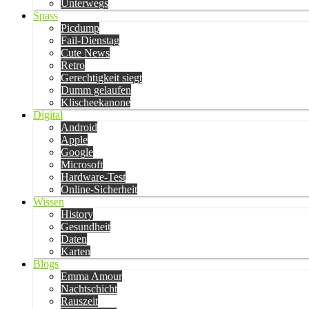
Unterwegs
Spass
Picdump
Fail-Dienstag
Cute News
Retro
Gerechtigkeit siegt
Dumm gelaufen
Klischeekanone
Digital
Android
Apple
Google
Microsoft
Hardware-Test
Online-Sicherheit
Wissen
History
Gesundheit
Daten
Karten
Blogs
Emma Amour
Nachtschicht
Rauszeit