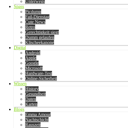
Unterwegs
Spass
Picdump
Fail-Dienstag
Cute News
Retro
Gerechtigkeit siegt
Dumm gelaufen
Klischeekanone
Digital
Android
Apple
Google
Microsoft
Hardware-Test
Online-Sicherheit
Wissen
History
Gesundheit
Daten
Karten
Blogs
Emma Amour
Nachtschicht
Rauszeit