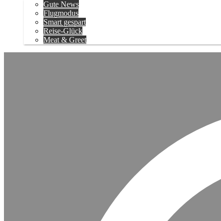
Gute News
Flugmodus
Smart gespart
Reise-Glück
Meat & Greet