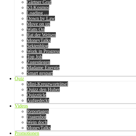
Gärtner Graf
KI-Kosmos
Loading …
Down by Law
Move on up
Watts On
Rat der Weisen
MoneyTalks
Sektenblog
Work in Progress
Top Job
Zugestiegen
Madame Energie
Smart gespart
Quiz
Mini-Kreuzworträtsel
Quizz den Huber
Quizzticle
Aufgedeckt
Videos
Reportagen
Fragenbot
Wein doch
MoneyTalks
Promotionen