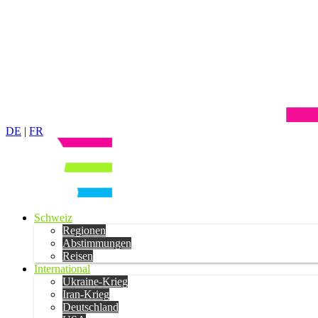
DE
|
FR
Schweiz
Regionen
Abstimmungen
Reisen
International
Ukraine-Krieg
Iran-Krieg
Deutschland