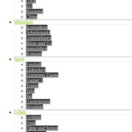
USA
EU
Russland
China
Wirtschaft
Konjunktur
Arbeitsmarkt
Unternehmen
Börse und Co
Immobilien
Konsum
Sport
Fussball
Eishockey
Eismeister Zaugg
Formel 1
Tennis
Velo
Ski
Unvergessen
Resultate
Leben
Gefühle
Food
Filme und Serien