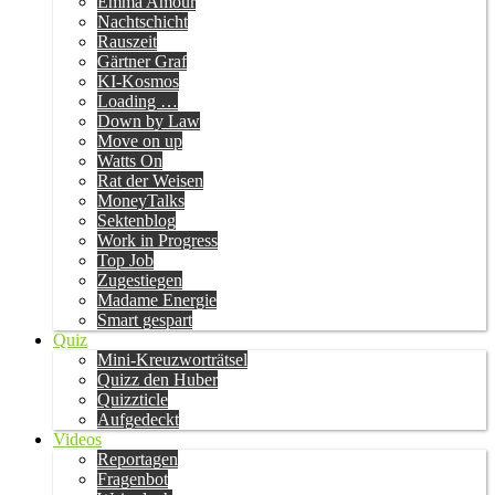
Emma Amour
Nachtschicht
Rauszeit
Gärtner Graf
KI-Kosmos
Loading …
Down by Law
Move on up
Watts On
Rat der Weisen
MoneyTalks
Sektenblog
Work in Progress
Top Job
Zugestiegen
Madame Energie
Smart gespart
Quiz
Mini-Kreuzworträtsel
Quizz den Huber
Quizzticle
Aufgedeckt
Videos
Reportagen
Fragenbot