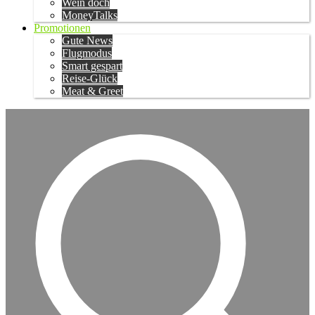
Wein doch
MoneyTalks
Promotionen
Gute News
Flugmodus
Smart gespart
Reise-Glück
Meat & Greet