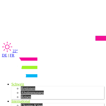
22°
DE
|
FR
Schweiz
Regionen
Abstimmungen
Reisen
International
Ukraine-Krieg