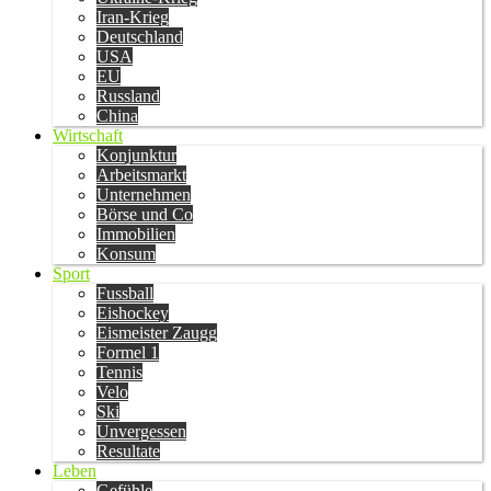
Iran-Krieg
Deutschland
USA
EU
Russland
China
Wirtschaft
Konjunktur
Arbeitsmarkt
Unternehmen
Börse und Co
Immobilien
Konsum
Sport
Fussball
Eishockey
Eismeister Zaugg
Formel 1
Tennis
Velo
Ski
Unvergessen
Resultate
Leben
Gefühle