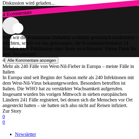
Diskussion wird geladen...
4 Kommentare
Zum Login
Weil wir die Kommentar-Debatten weiterhin persönlich moderieren
möchten, sehen wir uns gezwungen, die Kommentarfunktion 24
Stunden nach Publikation einer Story zu schliessen. Vielen Dank für
dein Verständnis!
4
Alle Kommentare anzeigen
Mehr als 240 Fälle von West-Nil-Fieber in Europa – meiste Fälle in
Italien
In Europa sind seit Beginn der Saison mehr als 240 Infektionen mit
dem West-Nil-Virus bekanntgeworden. Besonders betroffen ist
Italien. Die WHO hat zu verstärkter Wachsamkeit aufgerufen.
Insgesamt wurden bis vorigen Mittwoch in sieben europäischen
Ländern 241 Fälle registriert, bei denen sich die Menschen vor Ort
angesteckt hatten – sie hatten sich also nicht auf Reisen infiziert.
Zur Story
0
0
Newsletter