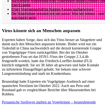
Nach erstem Vogelgrippe-Fall: Argentinien stoppt Geflügel- un
Eier-Exporte
Erster Vogelgrippefall im Kanton Aargau nachgewiesen
Die Vogelgrippe grassiert wie nie zuvor: Was wir wissen – und
was (noch) nicht
Virus könnte sich an Menschen anpassen
Experten haben Sorge, dass sich das Virus besser an Säugetiere und
damit auch den Menschen anpassen könnte. Bisher wird nur ein
Todesfall in China nachweislich auf die derzeit kursierende Gruppe
von Vogelgrippe-Viren zurückgeführt. Bei der im Oktober
gestorbenen Frau sei das H5N1-Virus der Gruppe 2.3.4.4b
festgestellt worden, hatte das Friedrich-Loeffler-Institut (FLI)
kürzlich mitgeteilt. Sie sei 38 Jahre alt gewesen und habe Kontakt
zu infiziertem Hausgeflügel gehabt. Sie bekam eine schwere
Lungenentzündung und starb im Krankenhaus.
Beunruhigt hatte Experten ein Vogelgrippe-Ausbruch auf einer
spanischen Nerzfarm im Oktober 2022. Auch aus Peru und
Russland gab es vergleichbare Berichte über Massensterben bei
Robben.
Peruanische Seelöwen starben an Vogelgrippe – beunruhigende