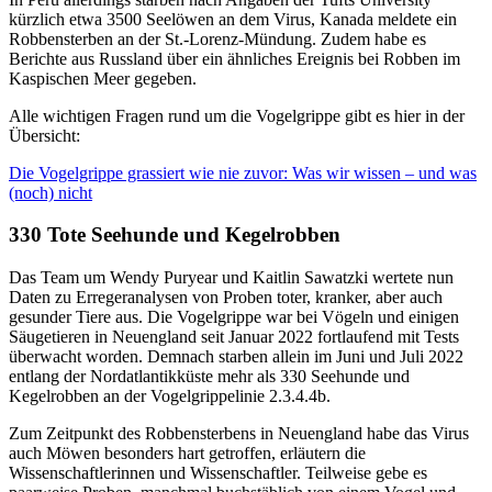
kürzlich etwa 3500 Seelöwen an dem Virus, Kanada meldete ein
Robbensterben an der St.-Lorenz-Mündung. Zudem habe es
Berichte aus Russland über ein ähnliches Ereignis bei Robben im
Kaspischen Meer gegeben.
Alle wichtigen Fragen rund um die Vogelgrippe gibt es hier in der
Übersicht:
Die Vogelgrippe grassiert wie nie zuvor: Was wir wissen – und was
(noch) nicht
330 Tote Seehunde und Kegelrobben
Das Team um Wendy Puryear und Kaitlin Sawatzki wertete nun
Daten zu Erregeranalysen von Proben toter, kranker, aber auch
gesunder Tiere aus. Die Vogelgrippe war bei Vögeln und einigen
Säugetieren in Neuengland seit Januar 2022 fortlaufend mit Tests
überwacht worden. Demnach starben allein im Juni und Juli 2022
entlang der Nordatlantikküste mehr als 330 Seehunde und
Kegelrobben an der Vogelgrippelinie 2.3.4.4b.
Zum Zeitpunkt des Robbensterbens in Neuengland habe das Virus
auch Möwen besonders hart getroffen, erläutern die
Wissenschaftlerinnen und Wissenschaftler. Teilweise gebe es