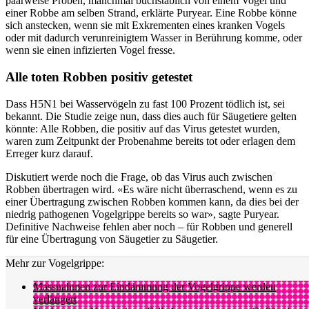
paarweise Proben, manchmal buchstäblich von einem Vogel und
einer Robbe am selben Strand, erklärte Puryear. Eine Robbe könne
sich anstecken, wenn sie mit Exkrementen eines kranken Vogels
oder mit dadurch verunreinigtem Wasser in Berührung komme, oder
wenn sie einen infizierten Vogel fresse.
Alle toten Robben positiv getestet
Dass H5N1 bei Wasservögeln zu fast 100 Prozent tödlich ist, sei
bekannt. Die Studie zeige nun, dass dies auch für Säugetiere gelten
könnte: Alle Robben, die positiv auf das Virus getestet wurden,
waren zum Zeitpunkt der Probenahme bereits tot oder erlagen dem
Erreger kurz darauf.
Diskutiert werde noch die Frage, ob das Virus auch zwischen
Robben übertragen wird. «Es wäre nicht überraschend, wenn es zu
einer Übertragung zwischen Robben kommen kann, da dies bei der
niedrig pathogenen Vogelgrippe bereits so war», sagte Puryear.
Definitive Nachweise fehlen aber noch – für Robben und generell
für eine Übertragung von Säugetier zu Säugetier.
Mehr zur Vogelgrippe:
Massnahmen zur Eindämmung der Vogelgrippe werden
verlängert