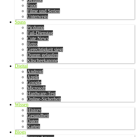
Food
Filme und Serien
Unterwegs
Spass
Picdump
Fail-Dienstag
Cute News
Retro
Gerechtigkeit siegt
Dumm gelaufen
Klischeekanone
Digital
Android
Apple
Google
Microsoft
Hardware-Test
Online-Sicherheit
Wissen
History
Gesundheit
Daten
Karten
Blogs