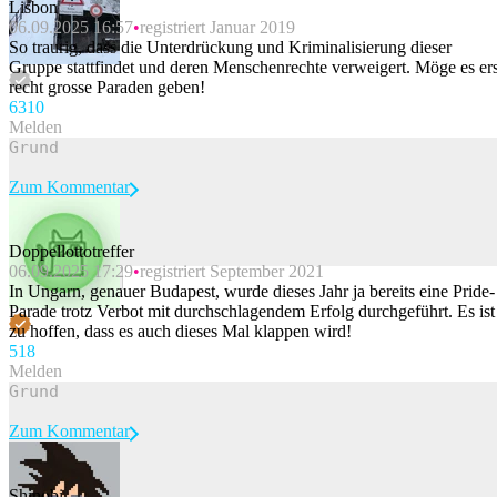
Lisbon
06.09.2025 16:57
registriert Januar 2019
So traurig, dass die Unterdrückung und Kriminalisierung dieser
Gruppe stattfindet und deren Menschenrechte verweigert. Möge es ers
recht grosse Paraden geben!
63
10
Melden
Zum Kommentar
Doppellottotreffer
06.09.2025 17:29
registriert September 2021
Beitrag melden
In Ungarn, genauer Budapest, wurde dieses Jahr ja bereits eine Pride-
Parade trotz Verbot mit durchschlagendem Erfolg durchgeführt. Es ist
zu hoffen, dass es auch dieses Mal klappen wird!
51
8
Melden
Zum Kommentar
Shinobi