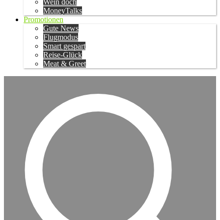
Wein doch
MoneyTalks
Promotionen
Gute News
Flugmodus
Smart gespart
Reise-Glück
Meat & Greet