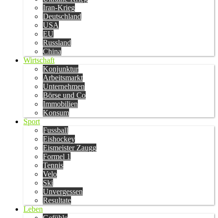
Iran-Krieg
Deutschland
USA
EU
Russland
China
Wirtschaft
Konjunktur
Arbeitsmarkt
Unternehmen
Börse und Co
Immobilien
Konsum
Sport
Fussball
Eishockey
Eismeister Zaugg
Formel 1
Tennis
Velo
Ski
Unvergessen
Resultate
Leben
Gefühle