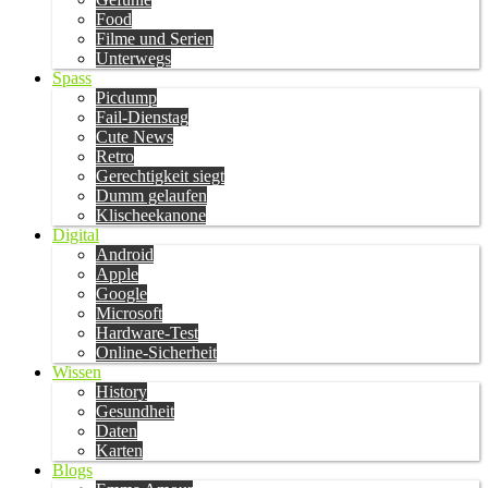
Food
Filme und Serien
Unterwegs
Spass
Picdump
Fail-Dienstag
Cute News
Retro
Gerechtigkeit siegt
Dumm gelaufen
Klischeekanone
Digital
Android
Apple
Google
Microsoft
Hardware-Test
Online-Sicherheit
Wissen
History
Gesundheit
Daten
Karten
Blogs