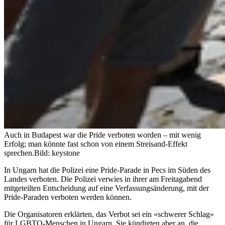
Auch in Budapest war die Pride verboten worden – mit wenig
Erfolg; man könnte fast schon von einem Streisand-Effekt
sprechen.
Bild: keystone
In Ungarn hat die Polizei eine Pride-Parade in Pecs im Süden des
Landes verboten. Die Polizei verwies in ihrer am Freitagabend
mitgeteilten Entscheidung auf eine Verfassungsänderung, mit der
Pride-Paraden verboten werden können.
Die Organisatoren erklärten, das Verbot sei ein «schwerer Schlag»
für LGBTQ-Menschen in Ungarn. Sie kündigten aber an, die