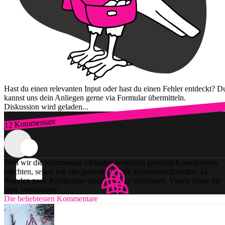
Hast du einen relevanten Input oder hast du einen Fehler entdeckt? D
kannst uns dein Anliegen gerne via Formular übermitteln.
Diskussion wird geladen...
12 Kommentare
Zum Login
Weil wir die Kommentar-Debatten weiterhin persönlich moderieren
möchten, sehen wir uns gezwungen, die Kommentarfunktion 24
Stunden nach Publikation einer Story zu schliessen. Vielen Dank für
dein Verständnis!
Die beliebtesten Kommentare