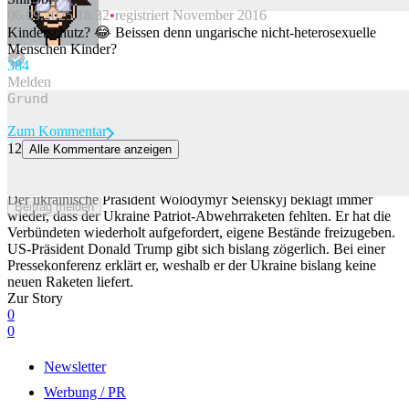
06.09.2025 18:32
registriert November 2016
Beitrag melden
Kinderschutz? 😂 Beissen denn ungarische nicht-heterosexuelle
Menschen Kinder?
38
4
Melden
Zum Kommentar
12
Alle Kommentare anzeigen
Trump liefert der Ukraine keine Patriot-Raketen – und macht Joe
Biden dafür verantwortlich
Der ukrainische Präsident Wolodymyr Selenskyj beklagt immer
Beitrag melden
wieder, dass der Ukraine Patriot-Abwehrraketen fehlten. Er hat die
Verbündeten wiederholt aufgefordert, eigene Bestände freizugeben.
US-Präsident Donald Trump gibt sich bislang zögerlich. Bei einer
Pressekonferenz erklärt er, weshalb er der Ukraine bislang keine
neuen Raketen liefert.
Zur Story
0
0
Newsletter
Werbung / PR