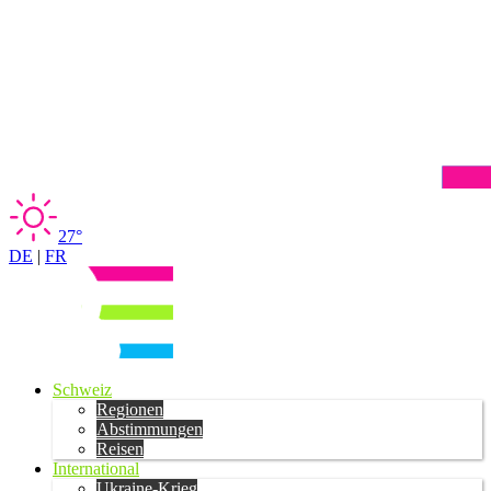
27°
DE
|
FR
Schweiz
Regionen
Abstimmungen
Reisen
International
Ukraine-Krieg