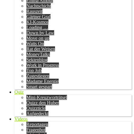
Emma Amour
Nachtschicht
Rauszeit
Gärtner Graf
KI-Kosmos
Loading …
Down by Law
Move on up
Watts On
Rat der Weisen
MoneyTalks
Sektenblog
Work in Progress
Top Job
Zugestiegen
Madame Energie
Smart gespart
Quiz
Mini-Kreuzworträtsel
Quizz den Huber
Quizzticle
Aufgedeckt
Videos
Reportagen
Fragenbot