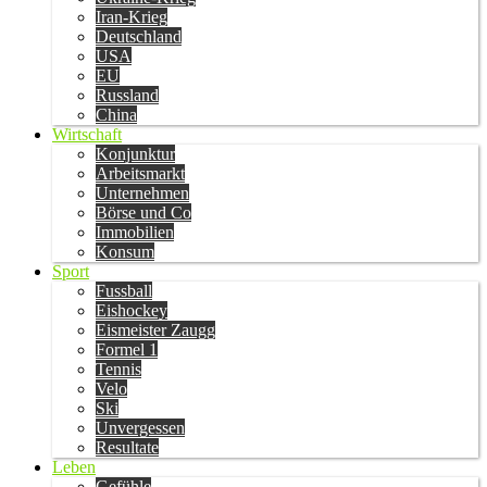
Iran-Krieg
Deutschland
USA
EU
Russland
China
Wirtschaft
Konjunktur
Arbeitsmarkt
Unternehmen
Börse und Co
Immobilien
Konsum
Sport
Fussball
Eishockey
Eismeister Zaugg
Formel 1
Tennis
Velo
Ski
Unvergessen
Resultate
Leben
Gefühle