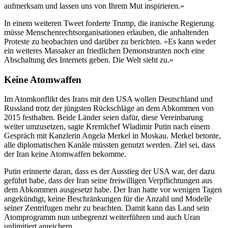
aufmerksam und lassen uns von Ihrem Mut inspirieren.»
In einem weiteren Tweet forderte Trump, die iranische Regierung
müsse Menschenrechtsorganisationen erlauben, die anhaltenden
Proteste zu beobachten und darüber zu berichten. «Es kann weder
ein weiteres Massaker an friedlichen Demonstranten noch eine
Abschaltung des Internets geben. Die Welt sieht zu.»
Keine Atomwaffen
Im Atomkonflikt des Irans mit den USA wollen Deutschland und
Russland trotz der jüngsten Rückschläge an dem Abkommen von
2015 festhalten. Beide Länder seien dafür, diese Vereinbarung
weiter umzusetzen, sagte Kremlchef Wladimir Putin nach einem
Gespräch mit Kanzlerin Angela Merkel in Moskau. Merkel betonte,
alle diplomatischen Kanäle müssten genutzt werden. Ziel sei, dass
der Iran keine Atomwaffen bekomme.
Putin erinnerte daran, dass es der Ausstieg der USA war, der dazu
geführt habe, dass der Iran seine freiwilligen Verpflichtungen aus
dem Abkommen ausgesetzt habe. Der Iran hatte vor wenigen Tagen
angekündigt, keine Beschränkungen für die Anzahl und Modelle
seiner Zentrifugen mehr zu beachten. Damit kann das Land sein
Atomprogramm nun unbegrenzt weiterführen und auch Uran
unlimitiert anreichern.