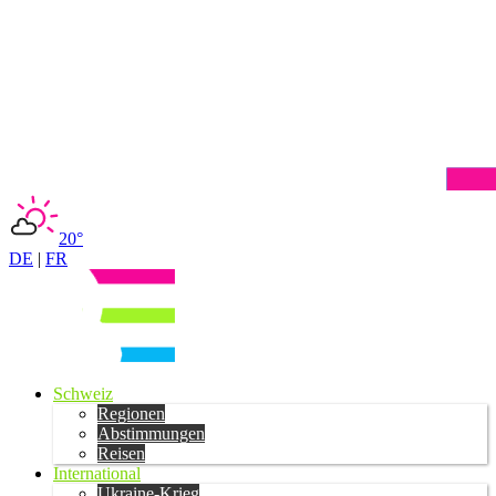
20°
DE
|
FR
Schweiz
Regionen
Abstimmungen
Reisen
International
Ukraine-Krieg