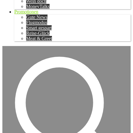
Wein doch
MoneyTalks
Promotionen
Gute News
Flugmodus
Smart gespart
Reise-Glück
Meat & Greet