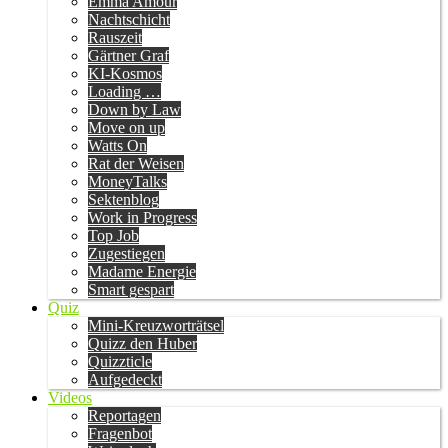
Emma Amour
Nachtschicht
Rauszeit
Gärtner Graf
KI-Kosmos
Loading …
Down by Law
Move on up
Watts On
Rat der Weisen
MoneyTalks
Sektenblog
Work in Progress
Top Job
Zugestiegen
Madame Energie
Smart gespart
Quiz
Mini-Kreuzworträtsel
Quizz den Huber
Quizzticle
Aufgedeckt
Videos
Reportagen
Fragenbot