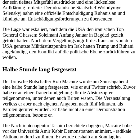
der sein tiefstes Mitgefühl ausdrückte und eine lückenlose
Aufklärung forderte. Der ukrainische Staatschef Wolodymyr
Selenskyj nahm eine offizielle Entschuldigung Ruhanis an und
kündigte an, Entschädigungsforderungen zu übersenden.
Die Lage war eskaliert, nachdem die USA den iranischen Top-
General Ghassem Soleimani Anfang Januar in Bagdad gezielt
getötet hatten. Nach dem Vergeltungsangriff des Irans auf von den
USA genutzte Militärstützpunkte im Irak hatten Trump und Ruhani
angekündigt, den Konflikt auf die politische Ebene zurückführen zu
wollen.
Halbe Stunde lang festgesetzt
Der britische Botschafter Rob Macaire wurde am Samstagabend
eine halbe Stunde lang festgesetzt, wie er auf Twitter schrieb. Zuvor
habe er an einer Trauerkundgebung für die Absturzopfer
teilgenommen, unter denen auch Briten waren. Die Veranstaltung
verliess er aber nach eigenen Angaben nach fünf Minuten, als
Parolen gerufen wurden. Er habe nicht an einer Demonstration
teilgenommen, betonte er.
Die Nachrichtenagentur Tasnim berichtete dagegen, Macaire habe
vor der Universität Amir Kabir Demonstranten animiert, «radikale
Aktionen» durchzuführen. Er wurde deshalb am Sonntag ins