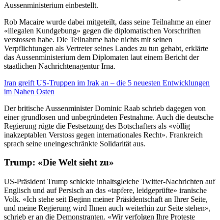
Aussenministerium einbestellt.
Rob Macaire wurde dabei mitgeteilt, dass seine Teilnahme an einer
«illegalen Kundgebung» gegen die diplomatischen Vorschriften
verstossen habe. Die Teilnahme habe nichts mit seinen
Verpflichtungen als Vertreter seines Landes zu tun gehabt, erklärte
das Aussenministerium dem Diplomaten laut einem Bericht der
staatlichen Nachrichtenagentur Irna.
Iran greift US-Truppen im Irak an – die 5 neuesten Entwicklungen
im Nahen Osten
Der britische Aussenminister Dominic Raab schrieb dagegen von
einer grundlosen und unbegründeten Festnahme. Auch die deutsche
Regierung rügte die Festsetzung des Botschafters als «völlig
inakzeptablen Verstoss gegen internationales Recht». Frankreich
sprach seine uneingeschränkte Solidarität aus.
Trump: «Die Welt sieht zu»
US-Präsident Trump schickte inhaltsgleiche Twitter-Nachrichten auf
Englisch und auf Persisch an das «tapfere, leidgeprüfte» iranische
Volk. «Ich stehe seit Beginn meiner Präsidentschaft an Ihrer Seite,
und meine Regierung wird Ihnen auch weiterhin zur Seite stehen»,
schrieb er an die Demonstranten. «Wir verfolgen Ihre Proteste