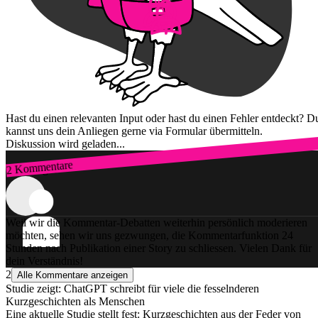
Hast du einen relevanten Input oder hast du einen Fehler entdeckt? D
kannst uns dein Anliegen gerne via Formular übermitteln.
Diskussion wird geladen...
2 Kommentare
Zum Login
Weil wir die Kommentar-Debatten weiterhin persönlich moderieren
möchten, sehen wir uns gezwungen, die Kommentarfunktion 24
Stunden nach Publikation einer Story zu schliessen. Vielen Dank für
dein Verständnis!
2
Alle Kommentare anzeigen
Studie zeigt: ChatGPT schreibt für viele die fesselnderen
Kurzgeschichten als Menschen
Eine aktuelle Studie stellt fest: Kurzgeschichten aus der Feder von