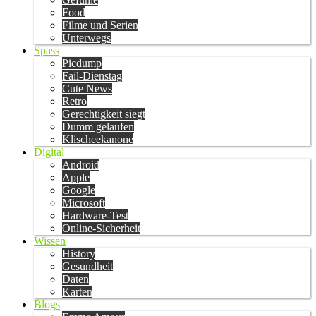
Food
Filme und Serien
Unterwegs
Spass
Picdump
Fail-Dienstag
Cute News
Retro
Gerechtigkeit siegt
Dumm gelaufen
Klischeekanone
Digital
Android
Apple
Google
Microsoft
Hardware-Test
Online-Sicherheit
Wissen
History
Gesundheit
Daten
Karten
Blogs