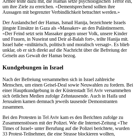
Armee teilte dazu mit, die Hamas setze psychologischen Terror ein,
um ihre Ziele zu erreichen. «Dementsprechend sollten ihre
Aussagen mit begrenzter Verbindlichkeit betrachtet werden.»
Der Auslandschef der Hamas, Ismail Hanija, bezeichnete Israels
jüngste Einsätze in Gaza als «Massaker» an den Palästinensern.
«Der Feind setzt sein Massaker gegen unser Volk, unsere Kinder
und Frauen, in Nuseirat und Deir al-Balah fort», teilte Hanija mit.
Israel habe «militärisch, politisch und moralisch versagt». Es blieb
unklar, ob er sich direkt auf die Nachricht über die Befreiung der
Geiseln aus Gewalt der Hamas bezog.
Kundgebungen in Israel
Nach der Befreiung versammelten sich in Israel zahlreiche
Menschen, um einen Geisel-Deal sowie Neuwahlen zu fordern. Bei
einer Hauptkundgebung in der Küstenstadt Tel Aviv versammelten
sich örtlichen Medien zufolge Zehntausende. Auch in Haifa und
Jerusalem kamen demnach jeweils tausende Demonstranten
zusammen.
Bei den Protesten in Tel Aviv kam es den Berichten zufolge zu
Zusammenstössen mit der Polizei. Wie die Internet-Zeitung «The
Times of Israel» unter Berufung auf die Polizei berichtete, wurden
33 Protest-Teilnehmer, die eine Strasse blockieren wollten,