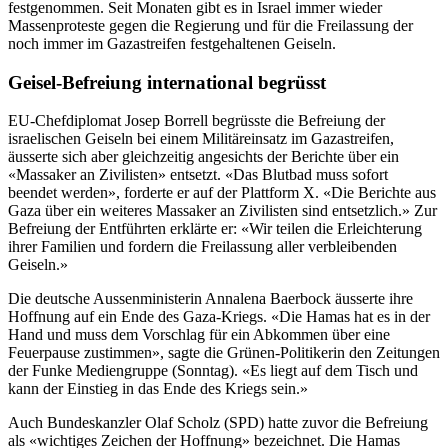
festgenommen. Seit Monaten gibt es in Israel immer wieder
Massenproteste gegen die Regierung und für die Freilassung der
noch immer im Gazastreifen festgehaltenen Geiseln.
Geisel-Befreiung international begrüsst
EU-Chefdiplomat Josep Borrell begrüsste die Befreiung der
israelischen Geiseln bei einem Militäreinsatz im Gazastreifen,
äusserte sich aber gleichzeitig angesichts der Berichte über ein
«Massaker an Zivilisten» entsetzt. «Das Blutbad muss sofort
beendet werden», forderte er auf der Plattform X. «Die Berichte aus
Gaza über ein weiteres Massaker an Zivilisten sind entsetzlich.» Zur
Befreiung der Entführten erklärte er: «Wir teilen die Erleichterung
ihrer Familien und fordern die Freilassung aller verbleibenden
Geiseln.»
Die deutsche Aussenministerin Annalena Baerbock äusserte ihre
Hoffnung auf ein Ende des Gaza-Kriegs. «Die Hamas hat es in der
Hand und muss dem Vorschlag für ein Abkommen über eine
Feuerpause zustimmen», sagte die Grünen-Politikerin den Zeitungen
der Funke Mediengruppe (Sonntag). «Es liegt auf dem Tisch und
kann der Einstieg in das Ende des Kriegs sein.»
Auch Bundeskanzler Olaf Scholz (SPD) hatte zuvor die Befreiung
als «wichtiges Zeichen der Hoffnung» bezeichnet. Die Hamas