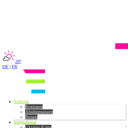
29°
DE
|
FR
Schweiz
Regionen
Abstimmungen
Reisen
International
Ukraine-Krieg