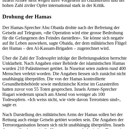
Israels Armee steht wegen ihres Vorgehens im Gazastreifen und der
hohen Zahl ziviler Opfer international stark in der Kritik.
Drohung der Hamas
Der Hamas-Sprecher Abu Obaida drohte nach der Befreiung der
Geiseln auf Telegram, «die Operation wird eine grosse Bedrohung
für die Gefangenen des Feindes darstellen». Sie könne sich negativ
auf ihr Leben auswirken, sagte Obaida, der dem militärischen Flügel
der Hamas – den Al-Kassam-Brigaden – zugerechnet wird.
Über die Zahl der Todesopfer infolge der Befreiungsaktion herrschte
Unklarheit. Nach Angaben einer Behörde der islamistischen Hamas
wurden 210 Palästinenser getötet. In Nuseirat seien zudem rund 400
Menschen verletzt worden. Die Angaben liessen sich zunächst nicht
unabhängig überprüfen. Die von der Hamas kontrollierte
Gesundheitsbehörde sowie medizinische Kreise im Gazastreifen
hatten zuvor von 55 Toten gesprochen. Israels Armee-Sprecher
Hagari wiederum sprach am Abend von weniger als 100
Todesopfern. «Ich weiss nicht, wie viele davon Terroristen sind»,
sagte er.
Nach Darstellung des militärischen Arms der Hamas sollen bei der
Rettung auch einige Geiseln getötet worden sein. Die Angaben der
Terrororganisation liessen sich nicht unabhängig überprüfen. Israels