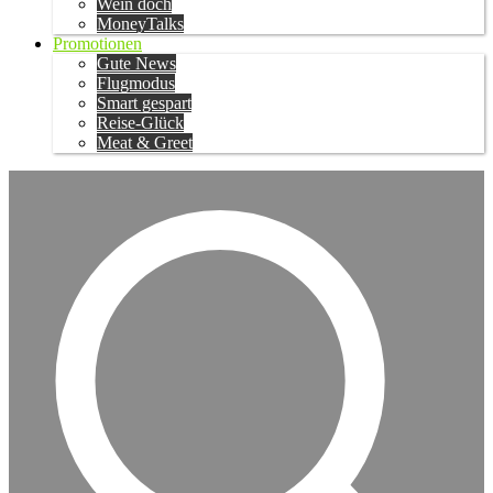
Wein doch
MoneyTalks
Promotionen
Gute News
Flugmodus
Smart gespart
Reise-Glück
Meat & Greet