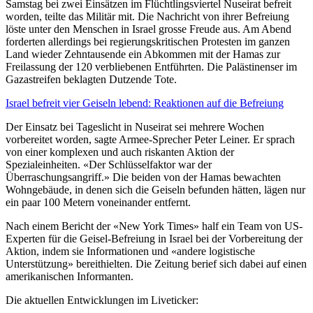
Samstag bei zwei Einsätzen im Flüchtlingsviertel Nuseirat befreit
worden, teilte das Militär mit. Die Nachricht von ihrer Befreiung
löste unter den Menschen in Israel grosse Freude aus. Am Abend
forderten allerdings bei regierungskritischen Protesten im ganzen
Land wieder Zehntausende ein Abkommen mit der Hamas zur
Freilassung der 120 verbliebenen Entführten. Die Palästinenser im
Gazastreifen beklagten Dutzende Tote.
Israel befreit vier Geiseln lebend: Reaktionen auf die Befreiung
Der Einsatz bei Tageslicht in Nuseirat sei mehrere Wochen
vorbereitet worden, sagte Armee-Sprecher Peter Leiner. Er sprach
von einer komplexen und auch riskanten Aktion der
Spezialeinheiten. «Der Schlüsselfaktor war der
Überraschungsangriff.» Die beiden von der Hamas bewachten
Wohngebäude, in denen sich die Geiseln befunden hätten, lägen nur
ein paar 100 Metern voneinander entfernt.
Nach einem Bericht der «New York Times» half ein Team von US-
Experten für die Geisel-Befreiung in Israel bei der Vorbereitung der
Aktion, indem sie Informationen und «andere logistische
Unterstützung» bereithielten. Die Zeitung berief sich dabei auf einen
amerikanischen Informanten.
Die aktuellen Entwicklungen im Liveticker: