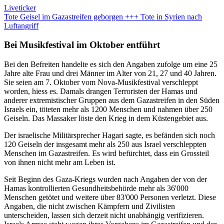
Liveticker
Tote Geisel im Gazastreifen geborgen +++ Tote in Syrien nach
Luftangriff
Bei Musikfestival im Oktober entführt
Bei den Befreiten handelte es sich den Angaben zufolge um eine 25
Jahre alte Frau und drei Männer im Alter von 21, 27 und 40 Jahren.
Sie seien am 7. Oktober vom Nova-Musikfestival verschleppt
worden, hiess es. Damals drangen Terroristen der Hamas und
anderer extremistischer Gruppen aus dem Gazastreifen in den Süden
Israels ein, töteten mehr als 1200 Menschen und nahmen über 250
Geiseln. Das Massaker löste den Krieg in dem Küstengebiet aus.
Der israelische Militärsprecher Hagari sagte, es befänden sich noch
120 Geiseln der insgesamt mehr als 250 aus Israel verschleppten
Menschen im Gazastreifen. Es wird befürchtet, dass ein Grossteil
von ihnen nicht mehr am Leben ist.
Seit Beginn des Gaza-Kriegs wurden nach Angaben der von der
Hamas kontrollierten Gesundheitsbehörde mehr als 36'000
Menschen getötet und weitere über 83'000 Personen verletzt. Diese
Angaben, die nicht zwischen Kämpfern und Zivilisten
unterscheiden, lassen sich derzeit nicht unabhängig verifizieren.