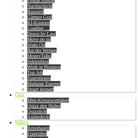
Emma Amour
Nachtschicht
Rauszeit
Gärtner Graf
KI-Kosmos
Loading …
Down by Law
Move on up
Watts On
Rat der Weisen
MoneyTalks
Sektenblog
Work in Progress
Top Job
Zugestiegen
Madame Energie
Smart gespart
Quiz
Mini-Kreuzworträtsel
Quizz den Huber
Quizzticle
Aufgedeckt
Videos
Reportagen
Fragenbot