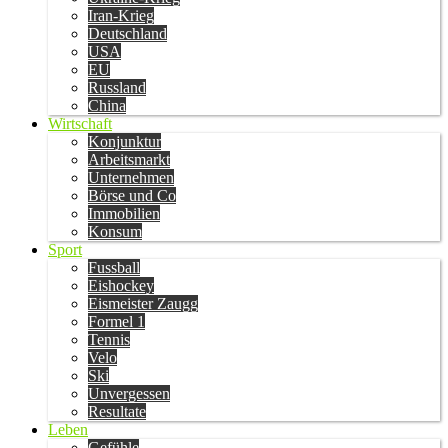
Iran-Krieg
Deutschland
USA
EU
Russland
China
Wirtschaft
Konjunktur
Arbeitsmarkt
Unternehmen
Börse und Co
Immobilien
Konsum
Sport
Fussball
Eishockey
Eismeister Zaugg
Formel 1
Tennis
Velo
Ski
Unvergessen
Resultate
Leben
Gefühle