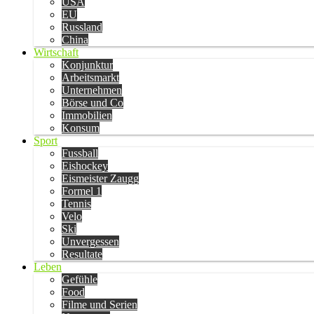
USA
EU
Russland
China
Wirtschaft
Konjunktur
Arbeitsmarkt
Unternehmen
Börse und Co
Immobilien
Konsum
Sport
Fussball
Eishockey
Eismeister Zaugg
Formel 1
Tennis
Velo
Ski
Unvergessen
Resultate
Leben
Gefühle
Food
Filme und Serien