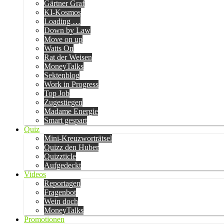
Gärtner Graf
KI-Kosmos
Loading …
Down by Law
Move on up
Watts On
Rat der Weisen
MoneyTalks
Sektenblog
Work in Progress
Top Job
Zugestiegen
Madame Energie
Smart gespart
Quiz
Mini-Kreuzworträtsel
Quizz den Huber
Quizzticle
Aufgedeckt
Videos
Reportagen
Fragenbot
Wein doch
MoneyTalks
Promotionen