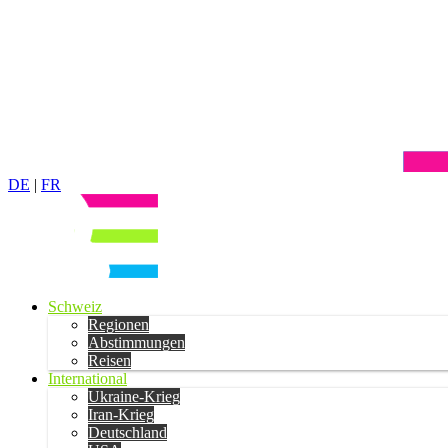
DE
|
FR
Schweiz
Regionen
Abstimmungen
Reisen
International
Ukraine-Krieg
Iran-Krieg
Deutschland