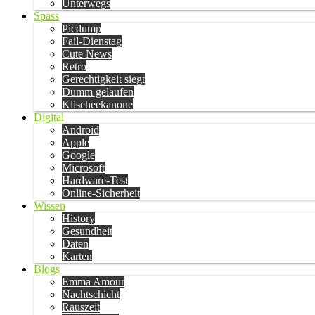
Unterwegs
Spass
Picdump
Fail-Dienstag
Cute News
Retro
Gerechtigkeit siegt
Dumm gelaufen
Klischeekanone
Digital
Android
Apple
Google
Microsoft
Hardware-Test
Online-Sicherheit
Wissen
History
Gesundheit
Daten
Karten
Blogs
Emma Amour
Nachtschicht
Rauszeit