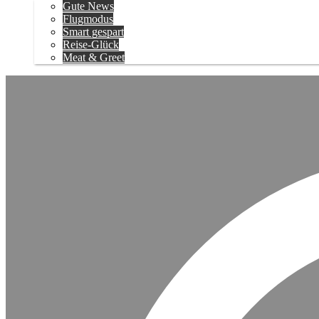
Gute News
Flugmodus
Smart gespart
Reise-Glück
Meat & Greet