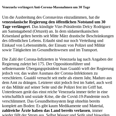
Venezuela verlängert Anti-Corona-Massnahmen um 30 Tage
Um die Ausbreitung des Coronavirus einzudämmen, hat die
venezolanische Regierung den öffentlichen Notstand um 30
Tage verlängert
. Das kündigte Vize-Präsidentin Delcy Rodriguez
am Samstagabend (Ortszeit) an. In dem südamerikanischen
Krisenland gelten bereits seit Mitte März drastische Beschränkungen
des öffentlichen Lebens. Erlaubt sind nur noch Verteilung und
Einkauf von Lebensmitteln, der Einsatz von Polizei und Militär
sowie Tätigkeiten im Gesundheitswesen und im Transport.
Die Zahl der Corona-Infizierten in Venezuela lag nach Angaben der
Regierung zuletzt bei 175. Der Oppositionsführer und
selbsternannte Übergangspräsident Juan Guaidó wirft der Regierung
jedoch vor, das wahre Ausmass der Corona-Infektionen zu
verschleiern. Guaidó versucht seit mehr als einem Jahr, Maduro aus
dem Amt zu drängen. Letzterer sitzt jedoch fest im Sattel, auch weil
er das Militär auf seiner Seite und die Polizei fest im Griff hat.
Unterdessen gerät das einst reiche Venezuela immer tiefer in eine
wirtschaftlich und soziale Krise, die die Covid-19-Pandemie noch
verschlimmert. Das Gesundheitssystem liegt ohnehin bereits
komplett am Boden: Es gibt kaum Medikamente und Material,
zahlreiche Ärzte haben das Land bereits verlassen
, immer
wieder fällt der Strom aus. Selbst Wasser und Seife sind bisweilen