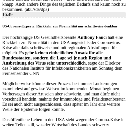
knapp. Auch andere Dinge des täglichen Bedarfs sind kaum noch zu
bekommen. (abu/sda/dpa)
16:49
US-Corona-Experte: Rückkehr zur Normalität nur schrittweise denkbar
Der hochrangige US-Gesundheitsbeamte
Anthony Fauci
hält eine
Rückkehr zur Normalität in den USA angesichts der Coronavirus-
Krise allenfalls schrittweise und mit regionalen Abstufungen für
möglich.
Es gebe keinen einheitlichen Ansatz für alle
Bundesstaaten, sondern die Lage sei je nach Region und
Ausbreitung des Virus sehr unterschiedlich
, sagte der Direktor
des Nationalen Instituts für Infektionskrankheiten am Sonntag dem
Fernsehsender CNN.
Möglicherweise könnte dieser Prozess bestimmter Lockerungen
«zumindest auf gewisse Weise» im kommenden Monat beginnen.
Vorhersagen dieser Art seien aber schwierig, und man dürfe nicht
vorschnell handeln, mahnte der Immunologe und Präsidentenberater.
Es sei auch nicht ausgeschlossen, dass später im Jahr eine weitere
Welle der Epidemie folgen könnte.
Das öffentliche Leben in den USA steht wegen der Corona-Krise in
weiten Teilen still, was der Wirtschaft des Landes schwer zu