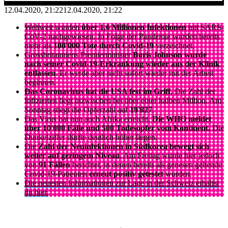
12.04.2020, 21:22
12.04.2020, 21:22
Weltweit wurden
über 1,6 Millionen Infektionen
mit SARS-
CoV-2 nachgewiesen. In Folge der Pandemie wurden bereits
mehr als
100'000 Tote
durch Covid-19
verzeichnet.
Grossbritanniens Premierminister
Boris Johnson
wurde
nach seiner Covid-19-Erkrankung wieder aus der Klinik
entlassen
. Er werde aber nicht sofort wieder mit der Arbeit
beginnen.
Das Coronavirus hat die USA fest im Griff.
Die Zahl der
Infizierten liegt inzwischen bei über einer halben Million. Am
Sonntag stiegt die Opferzahl auf
19'827
.
Das Virus hat nun auch Afrika erreicht.
Die WHO meldet
über 10'000 Fälle und 500 Todesopfer vom Kontinent.
Die
Dunkelziffer dürfte deutlich höher liegen.
Die
Zahl der Neuinfektionen in Südkorea bewegt sich
weiter auf geringem Niveau
. Am Freitag wurde hier jedoch
von
91 Fällen
berichtet, in denen bereits als genesen geltende
Covid-19-Patienten
erneut positiv getestet
wurden.
Die neuesten Informationen zur Lage in der Schweiz erhältst
du hier.