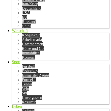
Iran-Krieg
Deutschland
USA
EU
Russland
China
Wirtschaft
Konjunktur
Arbeitsmarkt
Unternehmen
Börse und Co
Immobilien
Konsum
Sport
Fussball
Eishockey
Eismeister Zaugg
Formel 1
Tennis
Velo
Ski
Unvergessen
Resultate
Leben
Gefühle