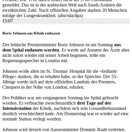
gemeldet. Das ist in der arabischen Welt nach Saudi-Arabien die
zweithöchste Zahl. Nach offiziellen Angaben starben 20 Menschen
infolge der Lungenkrankheit. (abu/sda/dpa)
15:07
Boris Johnson aus Klinik entlassen
Der britische Premierminister Boris Johnson ist am Sonntag
aus
dem Spital entlassen worden
. Er werde auf Anraten der Ärzte aber
nicht sofort wieder mit seiner Arbeit beginnen, teilte ein
Regierungssprecher in London mit.
Johnson wolle allen im St. Thomas' Hospital für die «brillante
Pflege» danken, die er erhalten habe, so der Sprecher. Der 55-
Jährige werde sich auf dem offiziellen Landsitz des Premiers,
Chequers in der Nähe von London, erholen.
Der Politiker war am vergangenen Sonntag ins Spital gebracht
worden. Er verbrachte zwischenzeitlich
drei Tage auf der
Intensivstation
der Klinik, nachdem sich sein Gesundheitszustand
deutlich verschlechtert hatte. Am Donnerstag war er wieder auf eine
normale Station verlegt worden.
Johnson wird derzeit von Aussenminister Dominic Raab vertreten.