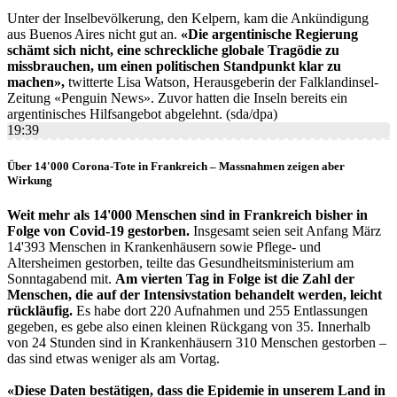
Unter der Inselbevölkerung, den Kelpern, kam die Ankündigung
aus Buenos Aires nicht gut an.
«Die argentinische Regierung
schämt sich nicht, eine schreckliche globale Tragödie zu
missbrauchen, um einen politischen Standpunkt klar zu
machen»,
twitterte Lisa Watson, Herausgeberin der Falklandinsel-
Zeitung «Penguin News». Zuvor hatten die Inseln bereits ein
argentinisches Hilfsangebot abgelehnt. (sda/dpa)
19:39
Über 14'000 Corona-Tote in Frankreich – Massnahmen zeigen aber
Wirkung
Weit mehr als 14'000 Menschen sind in Frankreich bisher in
Folge von Covid-19 gestorben.
Insgesamt seien seit Anfang März
14'393 Menschen in Krankenhäusern sowie Pflege- und
Altersheimen gestorben, teilte das Gesundheitsministerium am
Sonntagabend mit.
Am vierten Tag in Folge ist die Zahl der
Menschen, die auf der Intensivstation behandelt werden, leicht
rückläufig.
Es habe dort 220 Aufnahmen und 255 Entlassungen
gegeben, es gebe also einen kleinen Rückgang von 35. Innerhalb
von 24 Stunden sind in Krankenhäusern 310 Menschen gestorben –
das sind etwas weniger als am Vortag.
«Diese Daten bestätigen, dass die Epidemie in unserem Land in