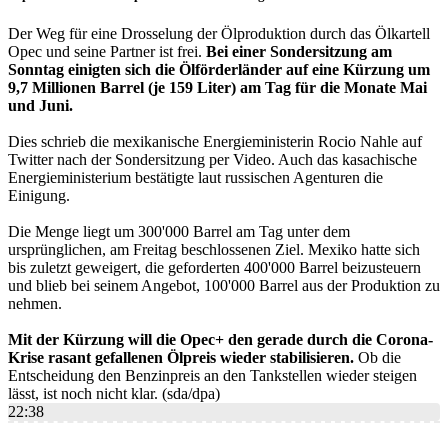
Der Weg für eine Drosselung der Ölproduktion durch das Ölkartell
Opec und seine Partner ist frei.
Bei einer Sondersitzung am
Sonntag einigten sich die Ölförderländer auf eine Kürzung um
9,7 Millionen Barrel (je 159 Liter) am Tag für die Monate Mai
und Juni.
Dies schrieb die mexikanische Energieministerin Rocio Nahle auf
Twitter nach der Sondersitzung per Video. Auch das kasachische
Energieministerium bestätigte laut russischen Agenturen die
Einigung.
Die Menge liegt um 300'000 Barrel am Tag unter dem
ursprünglichen, am Freitag beschlossenen Ziel. Mexiko hatte sich
bis zuletzt geweigert, die geforderten 400'000 Barrel beizusteuern
und blieb bei seinem Angebot, 100'000 Barrel aus der Produktion zu
nehmen.
Mit der Kürzung will die Opec+ den gerade durch die Corona-
Krise rasant gefallenen Ölpreis wieder stabilisieren.
Ob die
Entscheidung den Benzinpreis an den Tankstellen wieder steigen
lässt, ist noch nicht klar. (sda/dpa)
22:38