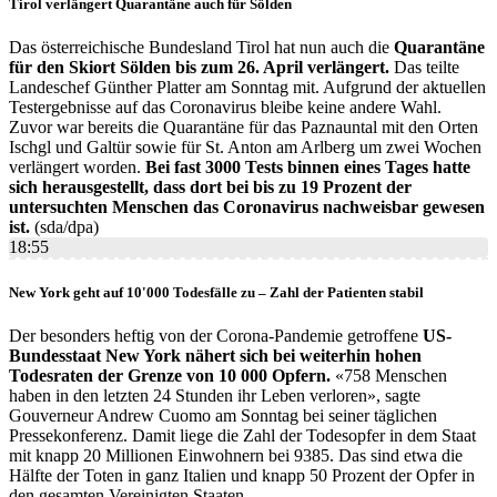
Tirol verlängert Quarantäne auch für Sölden
Das österreichische Bundesland Tirol hat nun auch die
Quarantäne
für den Skiort Sölden bis zum 26. April verlängert.
Das teilte
Landeschef Günther Platter am Sonntag mit. Aufgrund der aktuellen
Testergebnisse auf das Coronavirus bleibe keine andere Wahl.
Zuvor war bereits die Quarantäne für das Paznauntal mit den Orten
Ischgl und Galtür sowie für St. Anton am Arlberg um zwei Wochen
verlängert worden.
Bei fast 3000 Tests binnen eines Tages hatte
sich herausgestellt, dass dort bei bis zu 19 Prozent der
untersuchten Menschen das Coronavirus nachweisbar gewesen
ist.
(sda/dpa)
18:55
New York geht auf 10'000 Todesfälle zu – Zahl der Patienten stabil
Der besonders heftig von der Corona-Pandemie getroffene
US-
Bundesstaat New York nähert sich bei weiterhin hohen
Todesraten der Grenze von 10 000 Opfern.
«758 Menschen
haben in den letzten 24 Stunden ihr Leben verloren», sagte
Gouverneur Andrew Cuomo am Sonntag bei seiner täglichen
Pressekonferenz. Damit liege die Zahl der Todesopfer in dem Staat
mit knapp 20 Millionen Einwohnern bei 9385. Das sind etwa die
Hälfte der Toten in ganz Italien und knapp 50 Prozent der Opfer in
den gesamten Vereinigten Staaten.