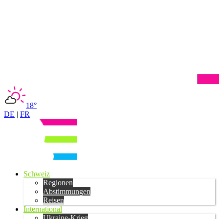
18°
DE
|
FR
Schweiz
Regionen
Abstimmungen
Reisen
International
Ukraine-Krieg