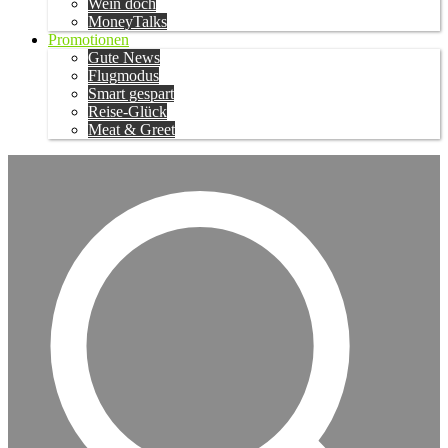
Wein doch
MoneyTalks
Promotionen
Gute News
Flugmodus
Smart gespart
Reise-Glück
Meat & Greet