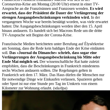
Coronavirus-Krise am Montag (20.00 Uhr) erneut in einer TV-
Ansprache an die Französinnen und Franzosen wenden.
Es wird
erwartet, dass der Präsident die Dauer der Verlängerung der
strengen Ausgangsbeschränkungen verkünden wird.
In der
vergangenen Woche war bereits bestätigt worden, was viele erwartet
hatten: Die Ausgangsbeschränkungen werden über den 15. April
hinaus andauern. Es handelt sich bei Macrons Rede um die dritte
TV-Ansprache seit Beginn der Corona-Krise.
Französische Medien berichteten unter Berufung auf Élyséekreise
am Sonntag, dass die Rede kein baldiges Ende der Krise einläuten
soll.
Das «Journal du Dimanche» schrieb, dass sogar eine
Verlängerungen der Ausgangsbeschränkung bis Mitte oder
Ende Mai möglich sei.
Der wissenschaftliche Rat hatte zuletzt
empfohlen, dass die Beschränkungen in Frankreich mindestens
sechs Wochen andauern sollten. Die Regelungen gelten in
Frankreich seit dem 17. März. Das Haus dürfen die Menschen nur
für notwendige Dinge wie Einkaufen verlassen, Spazieren gehen
oder Sport ist nur eine Stunde pro Tag im Umkreis von einem
Kilometer zur Wohnung erlaubt. (sda/dpa)