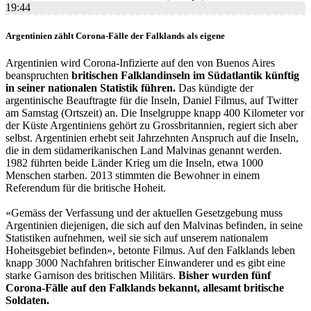
19:44
Argentinien zählt Corona-Fälle der Falklands als eigene
Argentinien wird Corona-Infizierte auf den von Buenos Aires
beanspruchten
britischen Falklandinseln im Südatlantik künftig
in seiner nationalen Statistik führen.
Das kündigte der
argentinische Beauftragte für die Inseln, Daniel Filmus, auf Twitter
am Samstag (Ortszeit) an. Die Inselgruppe knapp 400 Kilometer vor
der Küste Argentiniens gehört zu Grossbritannien, regiert sich aber
selbst. Argentinien erhebt seit Jahrzehnten Anspruch auf die Inseln,
die in dem südamerikanischen Land Malvinas genannt werden.
1982 führten beide Länder Krieg um die Inseln, etwa 1000
Menschen starben. 2013 stimmten die Bewohner in einem
Referendum für die britische Hoheit.
«Gemäss der Verfassung und der aktuellen Gesetzgebung muss
Argentinien diejenigen, die sich auf den Malvinas befinden, in seine
Statistiken aufnehmen, weil sie sich auf unserem nationalem
Hoheitsgebiet befinden», betonte Filmus. Auf den Falklands leben
knapp 3000 Nachfahren britischer Einwanderer und es gibt eine
starke Garnison des britischen Militärs.
Bisher wurden fünf
Corona-Fälle auf den Falklands bekannt, allesamt britische
Soldaten.