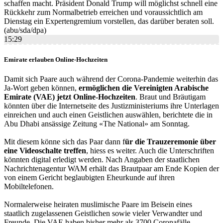
schaffen macht. Präsident Donald Trump will möglichst schnell eine
Rückkehr zum Normalbetrieb erreichen und voraussichtlich am
Dienstag ein Expertengremium vorstellen, das darüber beraten soll.
(abu/sda/dpa)
15:29
Emirate erlauben Online-Hochzeiten
Damit sich Paare auch während der Corona-Pandemie weiterhin das
Ja-Wort geben können,
ermöglichen die Vereinigten Arabische
Emirate (VAE) jetzt Online-Hochzeiten
. Braut und Bräutigam
könnten über die Internetseite des Justizministeriums ihre Unterlagen
einreichen und auch einen Geistlichen auswählen, berichtete die in
Abu Dhabi ansässige Zeitung «The National» am Sonntag.
Mit diesem könne sich das Paar dann f
ür die Trauzeremonie über
eine Videoschalte treffen
, hiess es weiter. Auch die Unterschriften
könnten digital erledigt werden. Nach Angaben der staatlichen
Nachrichtenagentur WAM erhält das Brautpaar am Ende Kopien der
von einem Gericht beglaubigten Eheurkunde auf ihren
Mobiltelefonen.
Normalerweise heiraten muslimische Paare im Beisein eines
staatlich zugelassenen Geistlichen sowie vieler Verwandter und
Freunde. Die VAE haben bisher mehr als 3700 Coronafälle