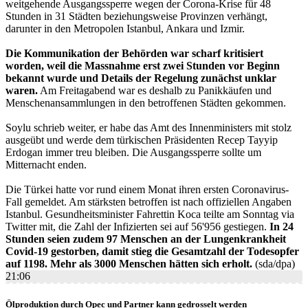
weitgehende Ausgangssperre wegen der Corona-Krise für 48
Stunden in 31 Städten beziehungsweise Provinzen verhängt,
darunter in den Metropolen Istanbul, Ankara und Izmir.
Die Kommunikation der Behörden war scharf kritisiert
worden, weil die Massnahme erst zwei Stunden vor Beginn
bekannt wurde und Details der Regelung zunächst unklar
waren.
Am Freitagabend war es deshalb zu Panikkäufen und
Menschenansammlungen in den betroffenen Städten gekommen.
Soylu schrieb weiter, er habe das Amt des Innenministers mit stolz
ausgeübt und werde dem türkischen Präsidenten Recep Tayyip
Erdogan immer treu bleiben. Die Ausgangssperre sollte um
Mitternacht enden.
Die Türkei hatte vor rund einem Monat ihren ersten Coronavirus-
Fall gemeldet. Am stärksten betroffen ist nach offiziellen Angaben
Istanbul. Gesundheitsminister Fahrettin Koca teilte am Sonntag via
Twitter mit, die Zahl der Infizierten sei auf 56'956 gestiegen.
In 24
Stunden seien zudem 97 Menschen an der Lungenkrankheit
Covid-19 gestorben, damit stieg die Gesamtzahl der Todesopfer
auf 1198. Mehr als 3000 Menschen hätten sich erholt.
(sda/dpa)
21:06
Ölproduktion durch Opec und Partner kann gedrosselt werden