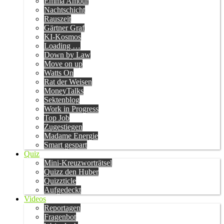
Emma Amour
Nachtschicht
Rauszeit
Gärtner Graf
KI-Kosmos
Loading …
Down by Law
Move on up
Watts On
Rat der Weisen
MoneyTalks
Sektenblog
Work in Progress
Top Job
Zugestiegen
Madame Energie
Smart gespart
Quiz
Mini-Kreuzworträtsel
Quizz den Huber
Quizzticle
Aufgedeckt
Videos
Reportagen
Fragenbot