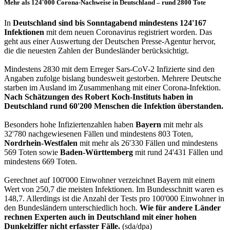
Mehr als 124'000 Corona-Nachweise in Deutschland – rund 2800 Tote
In
Deutschland sind bis Sonntagabend mindestens 124'167
Infektionen
mit dem neuen Coronavirus registriert worden. Das
geht aus einer Auswertung der Deutschen Presse-Agentur hervor,
die die neuesten Zahlen der Bundesländer berücksichtigt.
Mindestens 2830 mit dem Erreger Sars-CoV-2 Infizierte sind den
Angaben zufolge bislang bundesweit gestorben. Mehrere Deutsche
starben im Ausland im Zusammenhang mit einer Corona-Infektion.
Nach Schätzungen des Robert Koch-Instituts haben in
Deutschland rund 60'200 Menschen die Infektion überstanden.
Besonders hohe Infiziertenzahlen haben
Bayern
mit mehr als
32'780 nachgewiesenen Fällen und mindestens 803 Toten,
Nordrhein-Westfalen
mit mehr als 26'330 Fällen und mindestens
569 Toten sowie
Baden-Württemberg
mit rund 24'431 Fällen und
mindestens 669 Toten.
Gerechnet auf 100'000 Einwohner verzeichnet Bayern mit einem
Wert von 250,7 die meisten Infektionen. Im Bundesschnitt waren es
148,7. Allerdings ist die Anzahl der Tests pro 100'000 Einwohner in
den Bundesländern unterschiedlich hoch.
Wie für andere Länder
rechnen Experten auch in Deutschland mit einer hohen
Dunkelziffer nicht erfasster Fälle.
(sda/dpa)