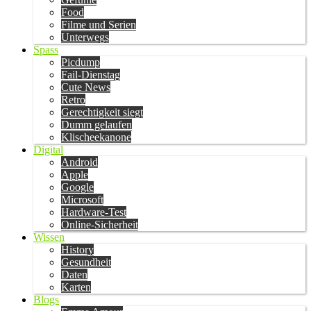
Food
Filme und Serien
Unterwegs
Spass
Picdump
Fail-Dienstag
Cute News
Retro
Gerechtigkeit siegt
Dumm gelaufen
Klischeekanone
Digital
Android
Apple
Google
Microsoft
Hardware-Test
Online-Sicherheit
Wissen
History
Gesundheit
Daten
Karten
Blogs