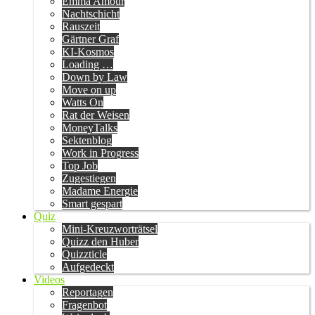
Emma Amour
Nachtschicht
Rauszeit
Gärtner Graf
KI-Kosmos
Loading …
Down by Law
Move on up
Watts On
Rat der Weisen
MoneyTalks
Sektenblog
Work in Progress
Top Job
Zugestiegen
Madame Energie
Smart gespart
Quiz
Mini-Kreuzworträtsel
Quizz den Huber
Quizzticle
Aufgedeckt
Videos
Reportagen
Fragenbot