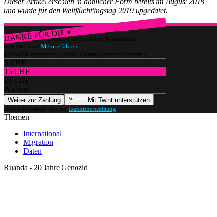
Dieser Artikel erschien in ähnlicher Form bereits im August 2018
und wurde für den Weltflüchtlingstag 2019 upgedatet.
DANKE FÜR DIE ♥
Würdest du gerne watson und unseren Journalismus
unterstützen?
Mehr erfahren
(Du wirst umgeleitet, um die Zahlung abzuschliessen.)
5 CHF
15 CHF
25 CHF
Anderer
Weiter zur Zahlung
Mit Twint unterstützen
Oder unterstütze uns per
Banküberweisung
.
Themen
International
Migration
Daten
Ruanda - 20 Jahre Genozid