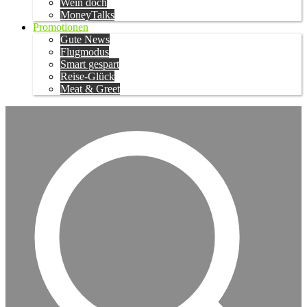
Wein doch
MoneyTalks
Promotionen
Gute News
Flugmodus
Smart gespart
Reise-Glück
Meat & Greet