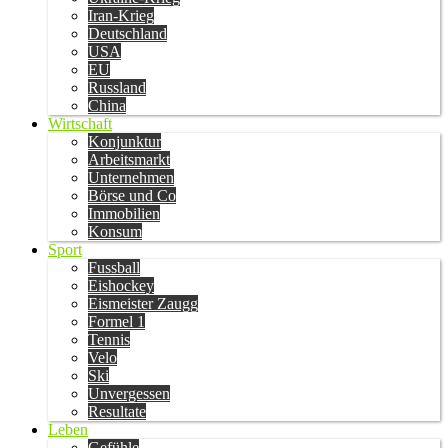
Iran-Krieg
Deutschland
USA
EU
Russland
China
Wirtschaft
Konjunktur
Arbeitsmarkt
Unternehmen
Börse und Co
Immobilien
Konsum
Sport
Fussball
Eishockey
Eismeister Zaugg
Formel 1
Tennis
Velo
Ski
Unvergessen
Resultate
Leben
Gefühle