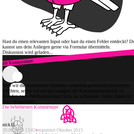
Hast du einen relevanten Input oder hast du einen Fehler entdeckt? D
kannst uns dein Anliegen gerne via Formular übermitteln.
Diskussion wird geladen...
69 Kommentare
Zum Login
Weil wir die Kommentar-Debatten weiterhin persönlich moderieren
möchten, sehen wir uns gezwungen, die Kommentarfunktion 24
Stunden nach Publikation einer Story zu schliessen. Vielen Dank für
dein Verständnis!
Die beliebtesten Kommentare
nick11
20.06.2019 13:03
registriert Oktober 2015