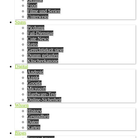
Food
Filme und Serien
Unterwegs
Spass
Picdump
Fail-Dienstag
Cute News
Retro
Gerechtigkeit siegt
Dumm gelaufen
Klischeekanone
Digital
Android
Apple
Google
Microsoft
Hardware-Test
Online-Sicherheit
Wissen
History
Gesundheit
Daten
Karten
Blogs