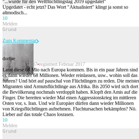
"...wurde für den Weltflüchtlingstag 2019 upgedatet"
Upgedatet - echt jetzt? Das Wort "Aktualisiert" klingt ja sonst so
altmodisch...
1
0
Melden
Zum Kommentar
dorfne
20.06.2019 13:37
registriert Februar 2017
Beitrag melden
Lasst diese 68 Mio nach Europa kommen. Bis in ein paar Jahren sind
es dann wieder 68 Millionen. Wieder reinlassen, usw.. wohin soll das
führen? Und hört auf pauschal von Flüchtlingen zu reden. Die meiste
Migranten sind Armutsflüchtlinge aus Afrika. Bis 2050 wird sich dort
die Bevölkerung nochmals verdopplt haben. Klopft den Amis auf die
Finger. Die bereiten wieder Mal einen Aggressionskrieg im mittleren
Osten vor, s. Iran. Und wir Europäer dürfen dann wieder Millionen
von Kriegsflüchtlingen aufnehmen. Fluchtursachen bekämpfen? Nö.
Lieber auf das totale Chaos losrasen.
1
0
Melden