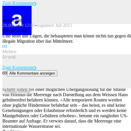
Zum Kommentar
atomschlaf
20.06.2019 12:00
registriert Juli 2015
Beitrag melden
Salvini wirkt.
Und straft alle Lügen, die behaupteten man könne nichts tun gegen di
illegale Migration über das Mittelmeer.
0
0
Melden
Zum Kommentar
69
Alle Kommentare anzeigen
Bei Übergangslösung: Temporäre Fahrt durch Strasse von Hormus
soll mautfrei bleiben
Schiffe sollen bei einer möglichen Übergangslösung für die Strasse
Beitrag melden
von Hormus die Meerenge nach Darstellung aus dem Weissen Haus
gebührenfrei befahren können. «Alle temporären Routen werden
ohne jegliche Hindernisse befahrbar sein – das heisst, es sind keine
Genehmigungen oder Erlaubnisse erforderlich und es werden keine
Mautgebühren oder Gebühren erhoben», betonte ein ranghoher US-
Beamter auf Anfrage. Er verwies darauf, dass die Meerenge eine
internationale Wasserstrasse sei.