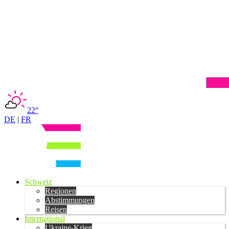
22°
DE
|
FR
Schweiz
Regionen
Abstimmungen
Reisen
International
Ukraine-Krieg