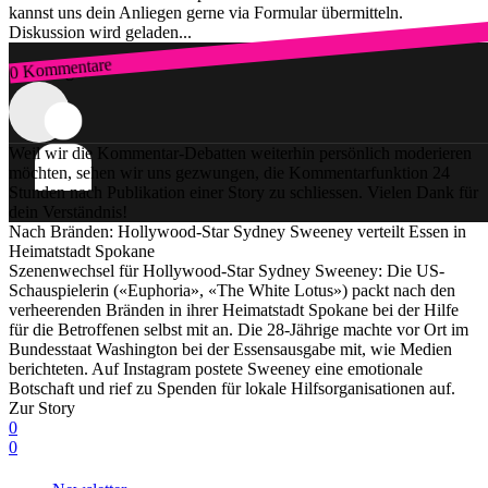
kannst uns dein Anliegen gerne via Formular übermitteln.
Diskussion wird geladen...
0 Kommentare
Zum Login
Weil wir die Kommentar-Debatten weiterhin persönlich moderieren
möchten, sehen wir uns gezwungen, die Kommentarfunktion 24
Stunden nach Publikation einer Story zu schliessen. Vielen Dank für
dein Verständnis!
Nach Bränden: Hollywood-Star Sydney Sweeney verteilt Essen in
Heimatstadt Spokane
Szenenwechsel für Hollywood-Star Sydney Sweeney: Die US-
Schauspielerin («Euphoria», «The White Lotus») packt nach den
verheerenden Bränden in ihrer Heimatstadt Spokane bei der Hilfe
für die Betroffenen selbst mit an. Die 28-Jährige machte vor Ort im
Bundesstaat Washington bei der Essensausgabe mit, wie Medien
berichteten. Auf Instagram postete Sweeney eine emotionale
Botschaft und rief zu Spenden für lokale Hilfsorganisationen auf.
Zur Story
0
0