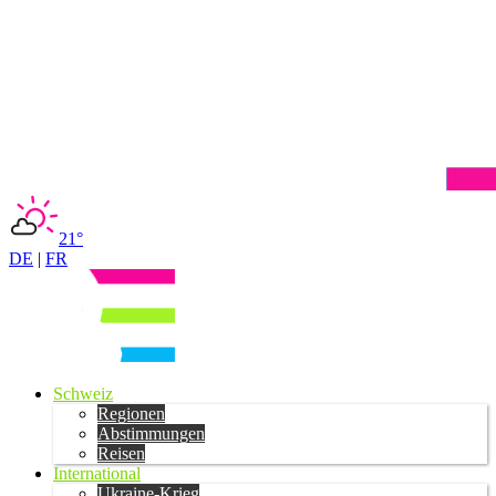
21°
DE
|
FR
Schweiz
Regionen
Abstimmungen
Reisen
International
Ukraine-Krieg