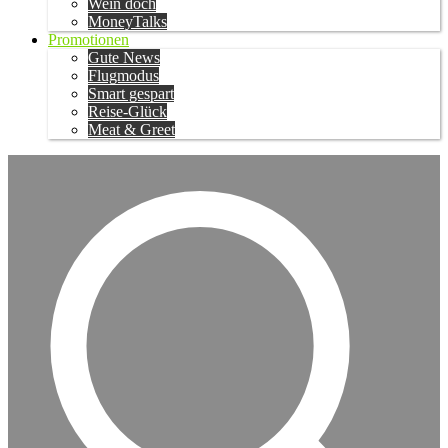
Wein doch
MoneyTalks
Promotionen
Gute News
Flugmodus
Smart gespart
Reise-Glück
Meat & Greet