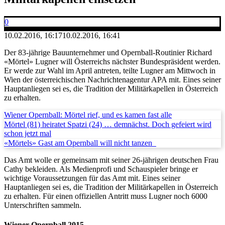
0
10.02.2016, 16:17
10.02.2016, 16:41
Der 83-jährige Bauunternehmer und Opernball-Routinier Richard
«Mörtel» Lugner will Österreichs nächster Bundespräsident werden.
Er werde zur Wahl im April antreten, teilte Lugner am Mittwoch in
Wien der österreichischen Nachrichtenagentur APA mit. Eines seiner
Hauptanliegen sei es, die Tradition der Militärkapellen in Österreich
zu erhalten.
Wiener Opernball: Mörtel rief, und es kamen fast alle
Mörtel (81) heiratet Spatzi (24) … demnächst. Doch gefeiert wird
schon jetzt mal
«Mörtels» Gast am Opernball will nicht tanzen
Das Amt wolle er gemeinsam mit seiner 26-jährigen deutschen Frau
Cathy bekleiden. Als Medienprofi und Schauspieler bringe er
wichtige Voraussetzungen für das Amt mit. Eines seiner
Hauptanliegen sei es, die Tradition der Militärkapellen in Österreich
zu erhalten. Für einen offiziellen Antritt muss Lugner noch 6000
Unterschriften sammeln.
Wiener Opernball 2015