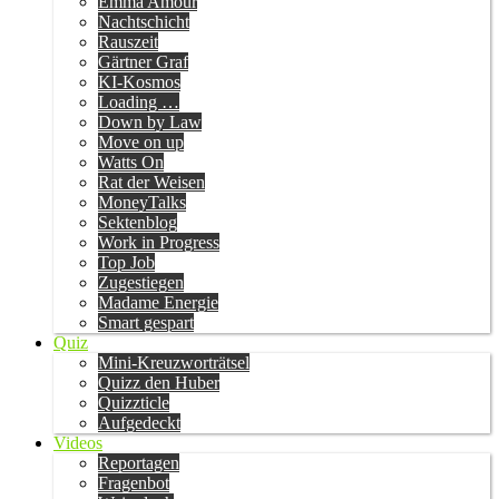
Emma Amour
Nachtschicht
Rauszeit
Gärtner Graf
KI-Kosmos
Loading …
Down by Law
Move on up
Watts On
Rat der Weisen
MoneyTalks
Sektenblog
Work in Progress
Top Job
Zugestiegen
Madame Energie
Smart gespart
Quiz
Mini-Kreuzworträtsel
Quizz den Huber
Quizzticle
Aufgedeckt
Videos
Reportagen
Fragenbot