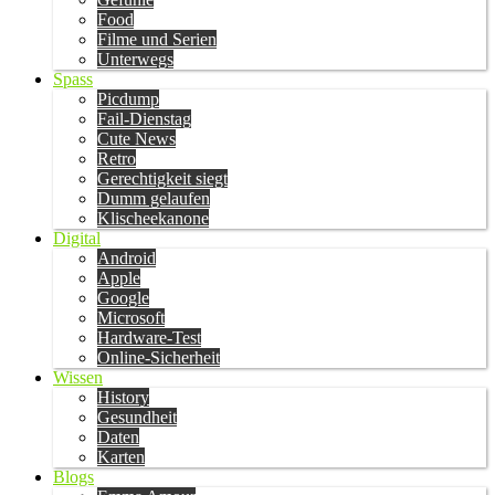
Food
Filme und Serien
Unterwegs
Spass
Picdump
Fail-Dienstag
Cute News
Retro
Gerechtigkeit siegt
Dumm gelaufen
Klischeekanone
Digital
Android
Apple
Google
Microsoft
Hardware-Test
Online-Sicherheit
Wissen
History
Gesundheit
Daten
Karten
Blogs