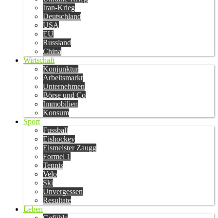
Iran-Krieg
Deutschland
USA
EU
Russland
China
Wirtschaft
Konjunktur
Arbeitsmarkt
Unternehmen
Börse und Co
Immobilien
Konsum
Sport
Fussball
Eishockey
Eismeister Zaugg
Formel 1
Tennis
Velo
Ski
Unvergessen
Resultate
Leben
Gefühle