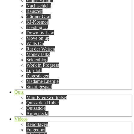
Emma Amour
Nachtschicht
Rauszeit
Gärtner Graf
KI-Kosmos
Loading …
Down by Law
Move on up
Watts On
Rat der Weisen
MoneyTalks
Sektenblog
Work in Progress
Top Job
Zugestiegen
Madame Energie
Smart gespart
Quiz
Mini-Kreuzworträtsel
Quizz den Huber
Quizzticle
Aufgedeckt
Videos
Reportagen
Fragenbot