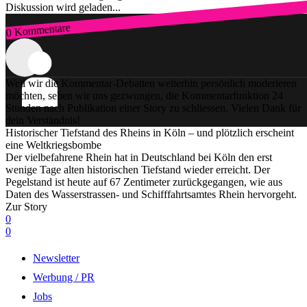
Diskussion wird geladen...
0 Kommentare
Zum Login
Weil wir die Kommentar-Debatten weiterhin persönlich moderieren
möchten, sehen wir uns gezwungen, die Kommentarfunktion 24
Stunden nach Publikation einer Story zu schliessen. Vielen Dank für
dein Verständnis!
Historischer Tiefstand des Rheins in Köln – und plötzlich erscheint
eine Weltkriegsbombe
Der vielbefahrene Rhein hat in Deutschland bei Köln den erst
wenige Tage alten historischen Tiefstand wieder erreicht. Der
Pegelstand ist heute auf 67 Zentimeter zurückgegangen, wie aus
Daten des Wasserstrassen- und Schifffahrtsamtes Rhein hervorgeht.
Zur Story
0
0
Newsletter
Werbung / PR
Jobs