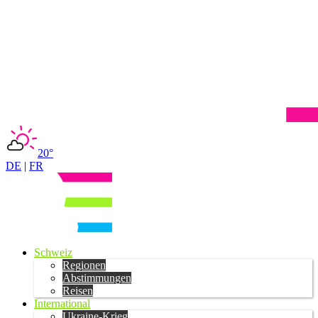
20°
DE
|
FR
Schweiz
Regionen
Abstimmungen
Reisen
International
Ukraine-Krieg