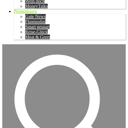
Wein doch
MoneyTalks
Promotionen
Gute News
Flugmodus
Smart gespart
Reise-Glück
Meat & Greet