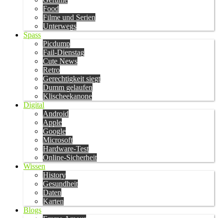
Food
Filme und Serien
Unterwegs
Spass
Picdump
Fail-Dienstag
Cute News
Retro
Gerechtigkeit siegt
Dumm gelaufen
Klischeekanone
Digital
Android
Apple
Google
Microsoft
Hardware-Test
Online-Sicherheit
Wissen
History
Gesundheit
Daten
Karten
Blogs