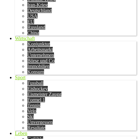
Iran-Krieg
Deutschland
USA
EU
Russland
China
Wirtschaft
Konjunktur
Arbeitsmarkt
Unternehmen
Börse und Co
Immobilien
Konsum
Sport
Fussball
Eishockey
Eismeister Zaugg
Formel 1
Tennis
Velo
Ski
Unvergessen
Resultate
Leben
Gefühle