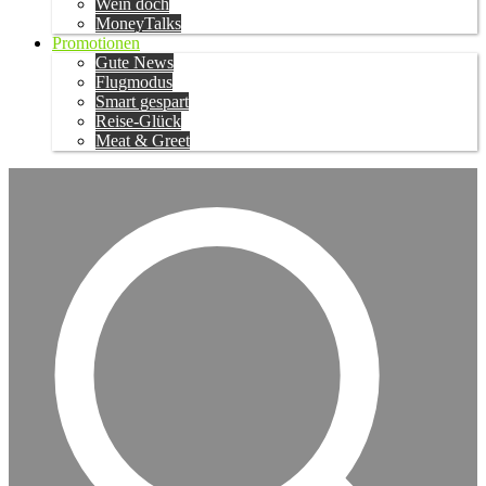
Wein doch
MoneyTalks
Promotionen
Gute News
Flugmodus
Smart gespart
Reise-Glück
Meat & Greet