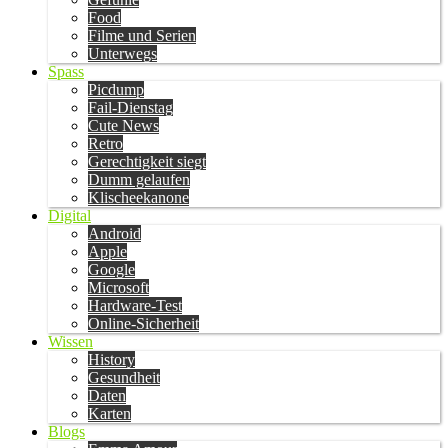
Food
Filme und Serien
Unterwegs
Spass
Picdump
Fail-Dienstag
Cute News
Retro
Gerechtigkeit siegt
Dumm gelaufen
Klischeekanone
Digital
Android
Apple
Google
Microsoft
Hardware-Test
Online-Sicherheit
Wissen
History
Gesundheit
Daten
Karten
Blogs