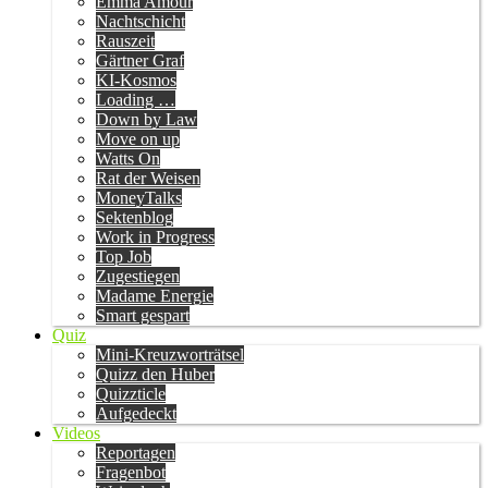
Emma Amour
Nachtschicht
Rauszeit
Gärtner Graf
KI-Kosmos
Loading …
Down by Law
Move on up
Watts On
Rat der Weisen
MoneyTalks
Sektenblog
Work in Progress
Top Job
Zugestiegen
Madame Energie
Smart gespart
Quiz
Mini-Kreuzworträtsel
Quizz den Huber
Quizzticle
Aufgedeckt
Videos
Reportagen
Fragenbot