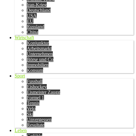
Iran-Krieg
Deutschland
USA
EU
Russland
China
Wirtschaft
Konjunktur
Arbeitsmarkt
Unternehmen
Börse und Co
Immobilien
Konsum
Sport
Fussball
Eishockey
Eismeister Zaugg
Formel 1
Tennis
Velo
Ski
Unvergessen
Resultate
Leben
Gefühle