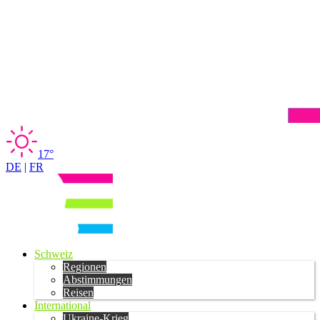
17°
DE
|
FR
Schweiz
Regionen
Abstimmungen
Reisen
International
Ukraine-Krieg