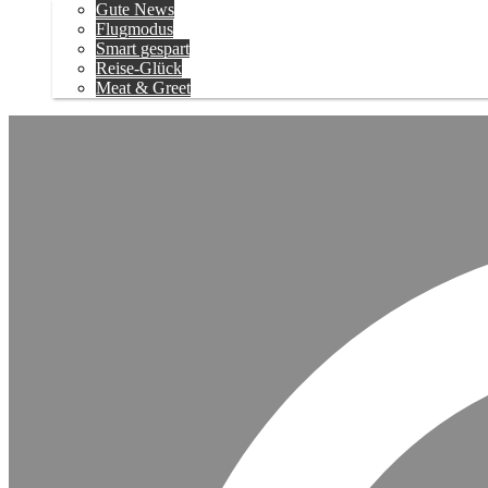
Gute News
Flugmodus
Smart gespart
Reise-Glück
Meat & Greet