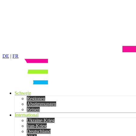
DE
|
FR
Schweiz
Regionen
Abstimmungen
Reisen
International
Ukraine-Krieg
Iran-Krieg
Deutschland