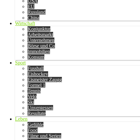
USA
EU
Russland
China
Wirtschaft
Konjunktur
Arbeitsmarkt
Unternehmen
Börse und Co
Immobilien
Konsum
Sport
Fussball
Eishockey
Eismeister Zaugg
Formel 1
Tennis
Velo
Ski
Unvergessen
Resultate
Leben
Gefühle
Food
Filme und Serien