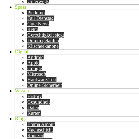
Unterwegs
Spass
Picdump
Fail-Dienstag
Cute News
Retro
Gerechtigkeit siegt
Dumm gelaufen
Klischeekanone
Digital
Android
Apple
Google
Microsoft
Hardware-Test
Online-Sicherheit
Wissen
History
Gesundheit
Daten
Karten
Blogs
Emma Amour
Nachtschicht
Rauszeit