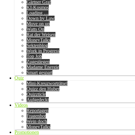
Gärtner Graf
KI-Kosmos
Loading …
Down by Law
Move on up
Watts On
Rat der Weisen
MoneyTalks
Sektenblog
Work in Progress
Top Job
Zugestiegen
Madame Energie
Smart gespart
Quiz
Mini-Kreuzworträtsel
Quizz den Huber
Quizzticle
Aufgedeckt
Videos
Reportagen
Fragenbot
Wein doch
MoneyTalks
Promotionen