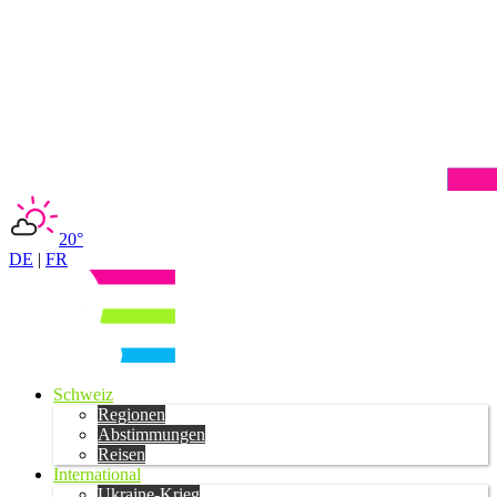
20°
DE
|
FR
Schweiz
Regionen
Abstimmungen
Reisen
International
Ukraine-Krieg