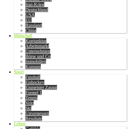
Iran-Krieg
Deutschland
USA
EU
Russland
China
Wirtschaft
Konjunktur
Arbeitsmarkt
Unternehmen
Börse und Co
Immobilien
Konsum
Sport
Fussball
Eishockey
Eismeister Zaugg
Formel 1
Tennis
Velo
Ski
Unvergessen
Resultate
Leben
Gefühle