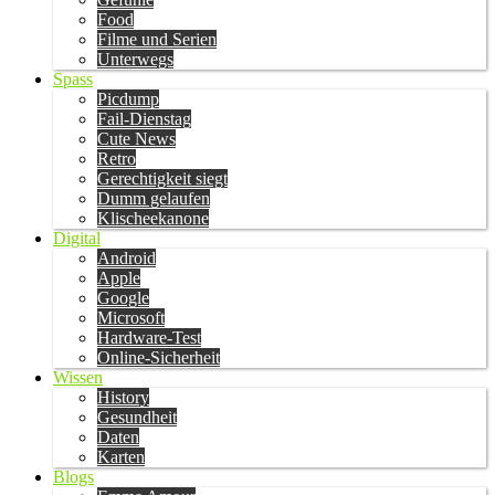
Food
Filme und Serien
Unterwegs
Spass
Picdump
Fail-Dienstag
Cute News
Retro
Gerechtigkeit siegt
Dumm gelaufen
Klischeekanone
Digital
Android
Apple
Google
Microsoft
Hardware-Test
Online-Sicherheit
Wissen
History
Gesundheit
Daten
Karten
Blogs