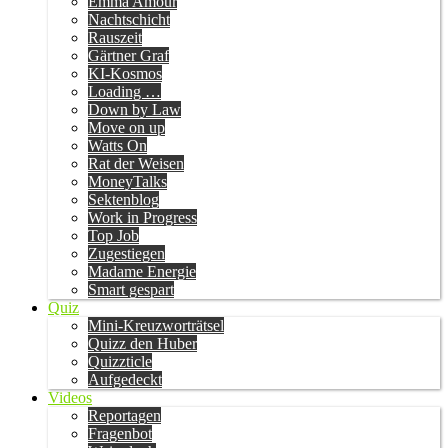
Emma Amour
Nachtschicht
Rauszeit
Gärtner Graf
KI-Kosmos
Loading …
Down by Law
Move on up
Watts On
Rat der Weisen
MoneyTalks
Sektenblog
Work in Progress
Top Job
Zugestiegen
Madame Energie
Smart gespart
Quiz
Mini-Kreuzworträtsel
Quizz den Huber
Quizzticle
Aufgedeckt
Videos
Reportagen
Fragenbot