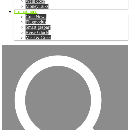
Wein doch
MoneyTalks
Promotionen
Gute News
Flugmodus
Smart gespart
Reise-Glück
Meat & Greet