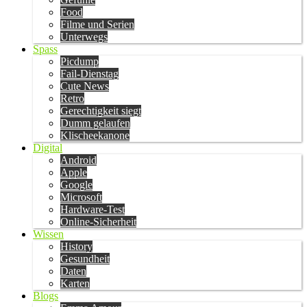
Food
Filme und Serien
Unterwegs
Spass
Picdump
Fail-Dienstag
Cute News
Retro
Gerechtigkeit siegt
Dumm gelaufen
Klischeekanone
Digital
Android
Apple
Google
Microsoft
Hardware-Test
Online-Sicherheit
Wissen
History
Gesundheit
Daten
Karten
Blogs