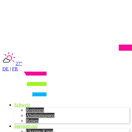
27°
DE
|
FR
Schweiz
Regionen
Abstimmungen
Reisen
International
Ukraine-Krieg