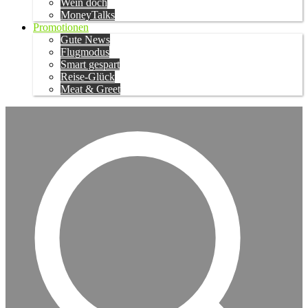
Wein doch
MoneyTalks
Promotionen
Gute News
Flugmodus
Smart gespart
Reise-Glück
Meat & Greet