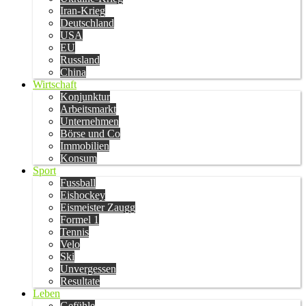
Iran-Krieg
Deutschland
USA
EU
Russland
China
Wirtschaft
Konjunktur
Arbeitsmarkt
Unternehmen
Börse und Co
Immobilien
Konsum
Sport
Fussball
Eishockey
Eismeister Zaugg
Formel 1
Tennis
Velo
Ski
Unvergessen
Resultate
Leben
Gefühle