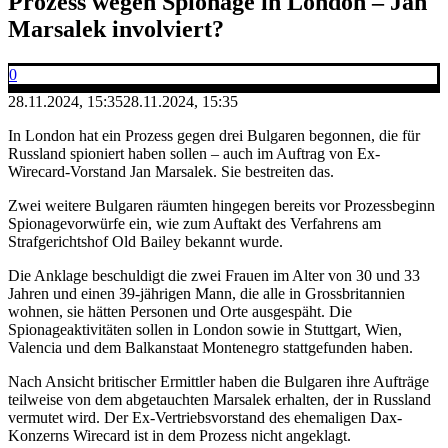
Prozess wegen Spionage in London – Jan
Marsalek involviert?
0
28.11.2024, 15:35
28.11.2024, 15:35
In London hat ein Prozess gegen drei Bulgaren begonnen, die für
Russland spioniert haben sollen – auch im Auftrag von Ex-
Wirecard-Vorstand Jan Marsalek. Sie bestreiten das.
Zwei weitere Bulgaren räumten hingegen bereits vor Prozessbeginn
Spionagevorwürfe ein, wie zum Auftakt des Verfahrens am
Strafgerichtshof Old Bailey bekannt wurde.
Die Anklage beschuldigt die zwei Frauen im Alter von 30 und 33
Jahren und einen 39-jährigen Mann, die alle in Grossbritannien
wohnen, sie hätten Personen und Orte ausgespäht. Die
Spionageaktivitäten sollen in London sowie in Stuttgart, Wien,
Valencia und dem Balkanstaat Montenegro stattgefunden haben.
Nach Ansicht britischer Ermittler haben die Bulgaren ihre Aufträge
teilweise von dem abgetauchten Marsalek erhalten, der in Russland
vermutet wird. Der Ex-Vertriebsvorstand des ehemaligen Dax-
Konzerns Wirecard ist in dem Prozess nicht angeklagt.