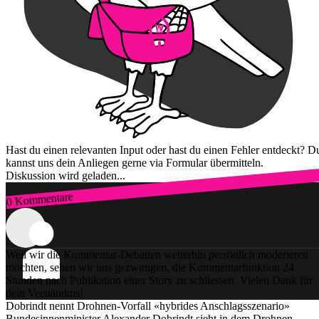
Hast du einen relevanten Input oder hast du einen Fehler entdeckt? D
kannst uns dein Anliegen gerne via Formular übermitteln.
Diskussion wird geladen...
0 Kommentare
Zum Login
Weil wir die Kommentar-Debatten weiterhin persönlich moderieren
möchten, sehen wir uns gezwungen, die Kommentarfunktion 24
Stunden nach Publikation einer Story zu schliessen. Vielen Dank für
dein Verständnis!
Dobrindt nennt Drohnen-Vorfall «hybrides Anschlagsszenario»
Bundesinnenminister Alexander Dobrindt sieht in dem Drohnen-