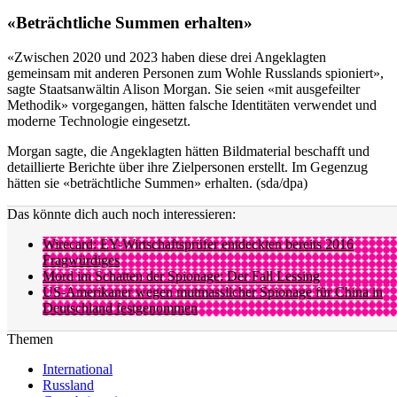
«Beträchtliche Summen erhalten»
«Zwischen 2020 und 2023 haben diese drei Angeklagten
gemeinsam mit anderen Personen zum Wohle Russlands spioniert»,
sagte Staatsanwältin Alison Morgan. Sie seien «mit ausgefeilter
Methodik» vorgegangen, hätten falsche Identitäten verwendet und
moderne Technologie eingesetzt.
Morgan sagte, die Angeklagten hätten Bildmaterial beschafft und
detaillierte Berichte über ihre Zielpersonen erstellt. Im Gegenzug
hätten sie «beträchtliche Summen» erhalten. (sda/dpa)
Das könnte dich auch noch interessieren:
Wirecard: EY-Wirtschaftsprüfer entdeckten bereits 2016
Fragwürdiges
Mord im Schatten der Spionage: Der Fall Lessing
US-Amerikaner wegen mutmasslicher Spionage für China in
Deutschland festgenommen
Themen
International
Russland