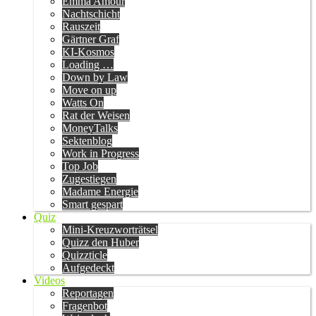
Emma Amour
Nachtschicht
Rauszeit
Gärtner Graf
KI-Kosmos
Loading …
Down by Law
Move on up
Watts On
Rat der Weisen
MoneyTalks
Sektenblog
Work in Progress
Top Job
Zugestiegen
Madame Energie
Smart gespart
Quiz
Mini-Kreuzworträtsel
Quizz den Huber
Quizzticle
Aufgedeckt
Videos
Reportagen
Fragenbot