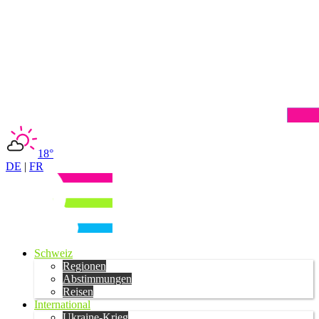
18°
DE
|
FR
Schweiz
Regionen
Abstimmungen
Reisen
International
Ukraine-Krieg