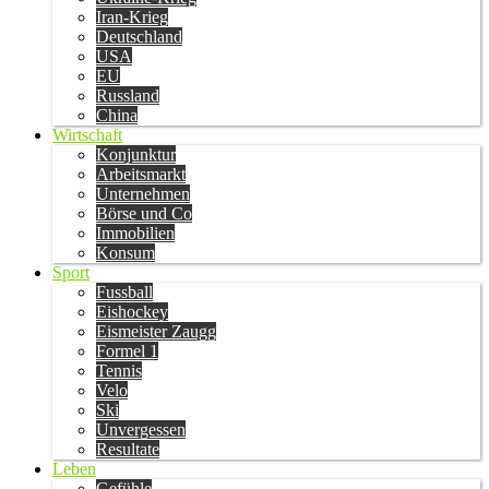
Iran-Krieg
Deutschland
USA
EU
Russland
China
Wirtschaft
Konjunktur
Arbeitsmarkt
Unternehmen
Börse und Co
Immobilien
Konsum
Sport
Fussball
Eishockey
Eismeister Zaugg
Formel 1
Tennis
Velo
Ski
Unvergessen
Resultate
Leben
Gefühle