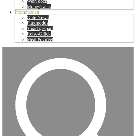
Wein doch
MoneyTalks
Promotionen
Gute News
Flugmodus
Smart gespart
Reise-Glück
Meat & Greet