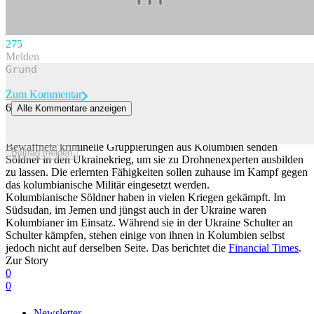
27
5
Melden
Zum Kommentar
6
Alle Kommentare anzeigen
Kolumbianische Kartell-Söldner gehen auf Drohnen-Stage im
Ukraine-Krieg
Bewaffnete kriminelle Gruppierungen aus Kolumbien senden
Beitrag melden
Söldner in den Ukrainekrieg, um sie zu Drohnenexperten ausbilden
zu lassen. Die erlernten Fähigkeiten sollen zuhause im Kampf gegen
das kolumbianische Militär eingesetzt werden.
Kolumbianische Söldner haben in vielen Kriegen gekämpft. Im
Südsudan, im Jemen und jüngst auch in der Ukraine waren
Kolumbianer im Einsatz. Während sie in der Ukraine Schulter an
Schulter kämpfen, stehen einige von ihnen in Kolumbien selbst
jedoch nicht auf derselben Seite. Das berichtet die
Financial Times
.
Zur Story
0
0
Newsletter