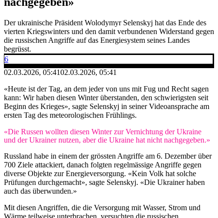
nachgegeben»
Der ukrainische Präsident Wolodymyr Selenskyj hat das Ende des
vierten Kriegswinters und den damit verbundenen Widerstand gegen
die russischen Angriffe auf das Energiesystem seines Landes
begrüsst.
6
02.03.2026, 05:41
02.03.2026, 05:41
«Heute ist der Tag, an dem jeder von uns mit Fug und Recht sagen
kann: Wir haben diesen Winter überstanden, den schwierigsten seit
Beginn des Krieges», sagte Selenskyj in seiner Videoansprache am
ersten Tag des meteorologischen Frühlings.
«Die Russen wollten diesen Winter zur Vernichtung der Ukraine
und der Ukrainer nutzen, aber die Ukraine hat nicht nachgegeben.»
Russland habe in einem der grössten Angriffe am 6. Dezember über
700 Ziele attackiert, danach folgten regelmässige Angriffe gegen
diverse Objekte zur Energieversorgung. «Kein Volk hat solche
Prüfungen durchgemacht», sagte Selenskyj. «Die Ukrainer haben
auch das überwunden.»
Mit diesen Angriffen, die die Versorgung mit Wasser, Strom und
Wärme teilweise unterbrachen, versuchten die russischen