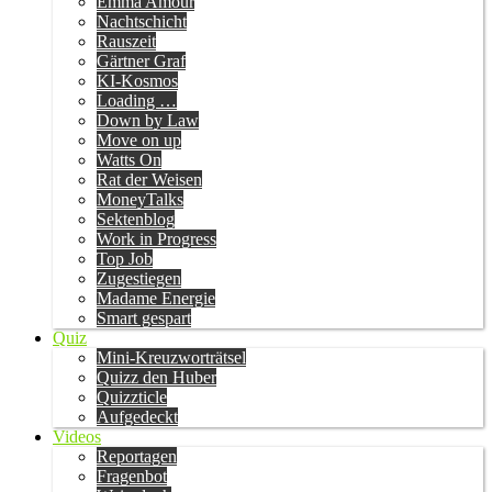
Emma Amour
Nachtschicht
Rauszeit
Gärtner Graf
KI-Kosmos
Loading …
Down by Law
Move on up
Watts On
Rat der Weisen
MoneyTalks
Sektenblog
Work in Progress
Top Job
Zugestiegen
Madame Energie
Smart gespart
Quiz
Mini-Kreuzworträtsel
Quizz den Huber
Quizzticle
Aufgedeckt
Videos
Reportagen
Fragenbot