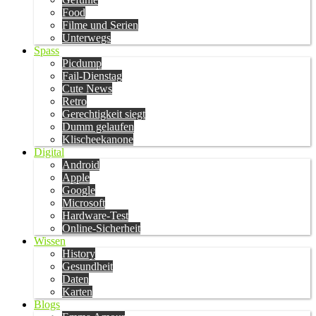
Food
Filme und Serien
Unterwegs
Spass
Picdump
Fail-Dienstag
Cute News
Retro
Gerechtigkeit siegt
Dumm gelaufen
Klischeekanone
Digital
Android
Apple
Google
Microsoft
Hardware-Test
Online-Sicherheit
Wissen
History
Gesundheit
Daten
Karten
Blogs