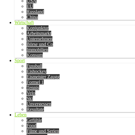
USA
EU
Russland
China
Wirtschaft
Konjunktur
Arbeitsmarkt
Unternehmen
Börse und Co
Immobilien
Konsum
Sport
Fussball
Eishockey
Eismeister Zaugg
Formel 1
Tennis
Velo
Ski
Unvergessen
Resultate
Leben
Gefühle
Food
Filme und Serien