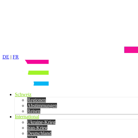
DE
|
FR
Schweiz
Regionen
Abstimmungen
Reisen
International
Ukraine-Krieg
Iran-Krieg
Deutschland