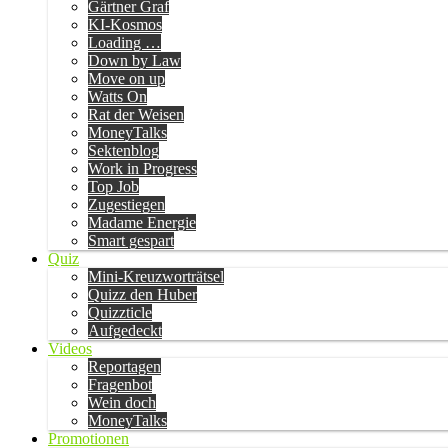
Gärtner Graf
KI-Kosmos
Loading …
Down by Law
Move on up
Watts On
Rat der Weisen
MoneyTalks
Sektenblog
Work in Progress
Top Job
Zugestiegen
Madame Energie
Smart gespart
Quiz
Mini-Kreuzworträtsel
Quizz den Huber
Quizzticle
Aufgedeckt
Videos
Reportagen
Fragenbot
Wein doch
MoneyTalks
Promotionen