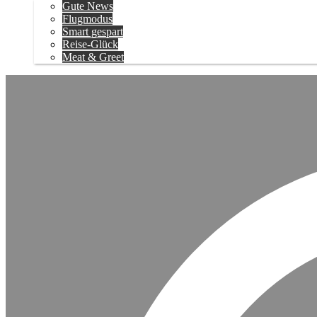
Gute News
Flugmodus
Smart gespart
Reise-Glück
Meat & Greet