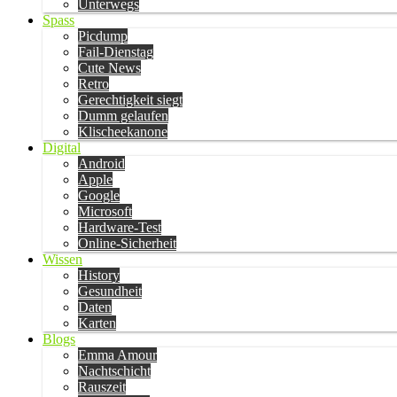
Unterwegs
Spass
Picdump
Fail-Dienstag
Cute News
Retro
Gerechtigkeit siegt
Dumm gelaufen
Klischeekanone
Digital
Android
Apple
Google
Microsoft
Hardware-Test
Online-Sicherheit
Wissen
History
Gesundheit
Daten
Karten
Blogs
Emma Amour
Nachtschicht
Rauszeit