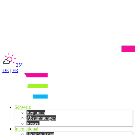
25°
DE
|
FR
Schweiz
Regionen
Abstimmungen
Reisen
International
Ukraine-Krieg