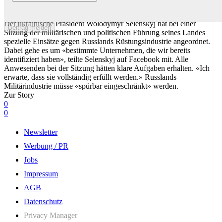
Operation angeordnet: Selenskyj nimmt russische Rüstungsindustrie
ins Visier
Der ukrainische Präsident Wolodymyr Selenskyj hat bei einer
Beitrag melden
Sitzung der militärischen und politischen Führung seines Landes
spezielle Einsätze gegen Russlands Rüstungsindustrie angeordnet.
Dabei gehe es um «bestimmte Unternehmen, die wir bereits
identifiziert haben», teilte Selenskyj auf Facebook mit. Alle
Anwesenden bei der Sitzung hätten klare Aufgaben erhalten. «Ich
erwarte, dass sie vollständig erfüllt werden.» Russlands
Militärindustrie müsse «spürbar eingeschränkt» werden.
Zur Story
0
0
Newsletter
Werbung / PR
Jobs
Impressum
AGB
Datenschutz
Privacy Manager