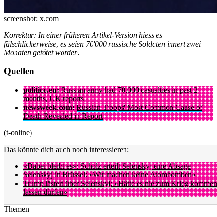
screenshot:
x.com
Korrektur: In einer früheren Artikel-Version hiess es
fälschlicherweise, es seien 70'000 russische Soldaten innert zwei
Monaten getötet worden.
Quellen
politico.eu:
Russian army had 70,000 casualties in past 2
months, UK reports
newsweek.com:
Russian Troops' Most Common Cause of
Death Revealed in Report
(t-online)
Das könnte dich auch noch interessieren:
«Dabei bleibt es»: Scholz erteilt Selenskyj eine Absage
Selenskyj in Brüssel: «Wir machen keine Atombomben»
Trump lästert über Selenskyj: «Hätte es nie zum Krieg kommen
lassen dürfen»
Themen