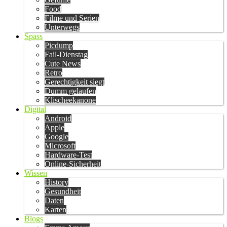
Food
Filme und Serien
Unterwegs
Spass
Picdump
Fail-Dienstag
Cute News
Retro
Gerechtigkeit siegt
Dumm gelaufen
Klischeekanone
Digital
Android
Apple
Google
Microsoft
Hardware-Test
Online-Sicherheit
Wissen
History
Gesundheit
Daten
Karten
Blogs