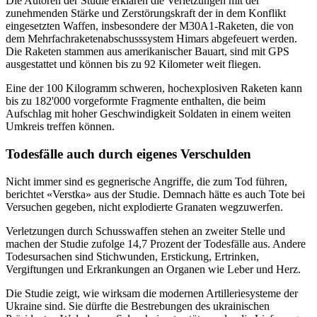
Die Autoren der Studie erklären die Verletzungen mit der
zunehmenden Stärke und Zerstörungskraft der in dem Konflikt
eingesetzten Waffen, insbesondere der M30A1-Raketen, die von
dem Mehrfachraketenabschusssystem Himars abgefeuert werden.
Die Raketen stammen aus amerikanischer Bauart, sind mit GPS
ausgestattet und können bis zu 92 Kilometer weit fliegen.
Eine der 100 Kilogramm schweren, hochexplosiven Raketen kann
bis zu 182'000 vorgeformte Fragmente enthalten, die beim
Aufschlag mit hoher Geschwindigkeit Soldaten in einem weiten
Umkreis treffen können.
Todesfälle auch durch eigenes Verschulden
Nicht immer sind es gegnerische Angriffe, die zum Tod führen,
berichtet «Verstka» aus der Studie. Demnach hätte es auch Tote bei
Versuchen gegeben, nicht explodierte Granaten wegzuwerfen.
Verletzungen durch Schusswaffen stehen an zweiter Stelle und
machen der Studie zufolge 14,7 Prozent der Todesfälle aus. Andere
Todesursachen sind Stichwunden, Erstickung, Ertrinken,
Vergiftungen und Erkrankungen an Organen wie Leber und Herz.
Die Studie zeigt, wie wirksam die modernen Artilleriesysteme der
Ukraine sind. Sie dürfte die Bestrebungen des ukrainischen