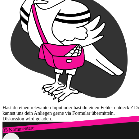
Hast du einen relevanten Input oder hast du einen Fehler entdeckt? D
kannst uns dein Anliegen gerne via Formular übermitteln.
Diskussion wird geladen...
35 Kommentare
Zum Login