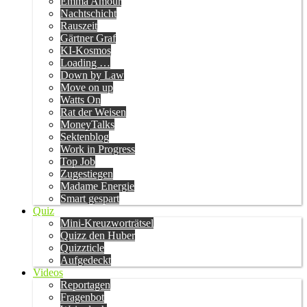
Emma Amour
Nachtschicht
Rauszeit
Gärtner Graf
KI-Kosmos
Loading …
Down by Law
Move on up
Watts On
Rat der Weisen
MoneyTalks
Sektenblog
Work in Progress
Top Job
Zugestiegen
Madame Energie
Smart gespart
Quiz
Mini-Kreuzworträtsel
Quizz den Huber
Quizzticle
Aufgedeckt
Videos
Reportagen
Fragenbot