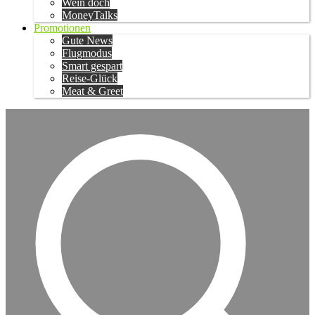
Wein doch
MoneyTalks
Promotionen
Gute News
Flugmodus
Smart gespart
Reise-Glück
Meat & Greet