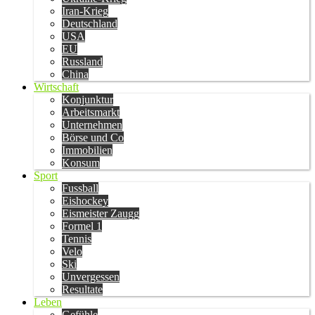
Iran-Krieg
Deutschland
USA
EU
Russland
China
Wirtschaft
Konjunktur
Arbeitsmarkt
Unternehmen
Börse und Co
Immobilien
Konsum
Sport
Fussball
Eishockey
Eismeister Zaugg
Formel 1
Tennis
Velo
Ski
Unvergessen
Resultate
Leben
Gefühle