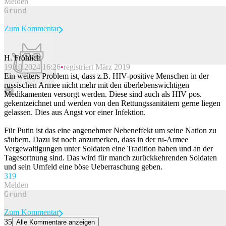
Melden
Zum Kommentar
H. Fröhlich
19.10.2024 16:26
registriert März 2019
Beitrag melden
Ein weiters Problem ist, dass z.B. HIV-positive Menschen in der
russischen Armee nicht mehr mit den überlebenswichtigen
Medikamenten versorgt werden. Diese sind auch als HIV pos.
gekentzeichnet und werden von den Rettungssanitätern gerne liegen
gelassen. Dies aus Angst vor einer Infektion.
Für Putin ist das eine angenehmer Nebeneffekt um seine Nation zu
säubern. Dazu ist noch anzumerken, dass in der ru-Armee
Vergewaltigungen unter Soldaten eine Tradition haben und an der
Tagesortnung sind. Das wird für manch zurückkehrenden Soldaten
und sein Umfeld eine böse Ueberraschung geben.
31
9
Melden
Zum Kommentar
35
Alle Kommentare anzeigen