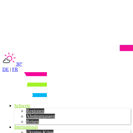
30°
DE
|
FR
Schweiz
Regionen
Abstimmungen
Reisen
International
Ukraine-Krieg