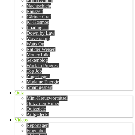
Emma Amour
Nachtschicht
Rauszeit
Gärtner Graf
KI-Kosmos
Loading …
Down by Law
Move on up
Watts On
Rat der Weisen
MoneyTalks
Sektenblog
Work in Progress
Top Job
Zugestiegen
Madame Energie
Smart gespart
Quiz
Mini-Kreuzworträtsel
Quizz den Huber
Quizzticle
Aufgedeckt
Videos
Reportagen
Fragenbot