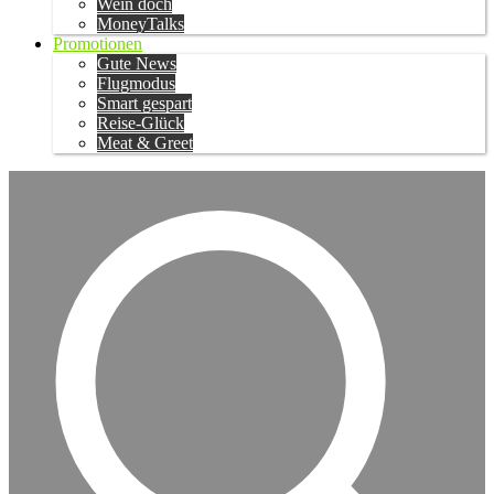
Wein doch
MoneyTalks
Promotionen
Gute News
Flugmodus
Smart gespart
Reise-Glück
Meat & Greet