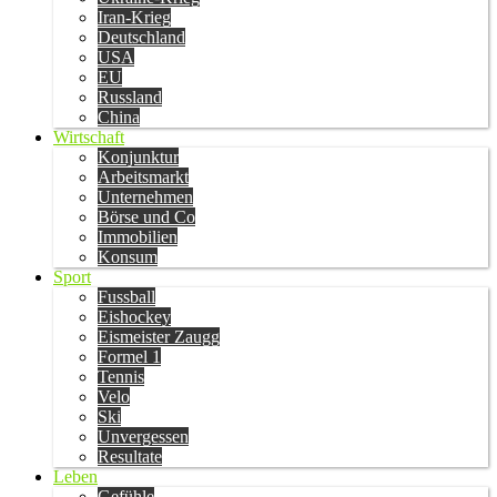
Iran-Krieg
Deutschland
USA
EU
Russland
China
Wirtschaft
Konjunktur
Arbeitsmarkt
Unternehmen
Börse und Co
Immobilien
Konsum
Sport
Fussball
Eishockey
Eismeister Zaugg
Formel 1
Tennis
Velo
Ski
Unvergessen
Resultate
Leben
Gefühle