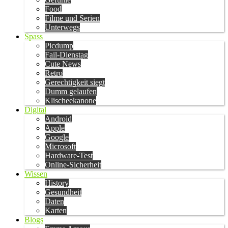
Food
Filme und Serien
Unterwegs
Spass
Picdump
Fail-Dienstag
Cute News
Retro
Gerechtigkeit siegt
Dumm gelaufen
Klischeekanone
Digital
Android
Apple
Google
Microsoft
Hardware-Test
Online-Sicherheit
Wissen
History
Gesundheit
Daten
Karten
Blogs