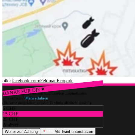
bild:
facebook.com/FeldmanEcopark
DANKE FÜR DIE ♥
Würdest du gerne watson und unseren Journalismus
unterstützen?
Mehr erfahren
(Du wirst umgeleitet, um die Zahlung abzuschliessen.)
5 CHF
15 CHF
25 CHF
Anderer
Weiter zur Zahlung
Mit Twint unterstützen