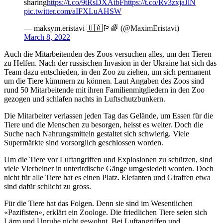
sharing
https://t.co/9tRsDXAtbF
https://t.co/Rv3zxjaJlN
pic.twitter.com/aIFXLuAHSW
— maksym.eristavi 🇺🇦🏳️‍🌈 (@MaximEristavi)
March 8, 2022
Auch die Mitarbeitenden des Zoos versuchen alles, um den Tieren
zu Helfen. Nach der russischen Invasion in der Ukraine hat sich das
Team dazu entschieden, in den Zoo zu ziehen, um sich permanent
um die Tiere kümmern zu können. Laut Angaben des Zoos sind
rund 50 Mitarbeitende mit ihren Familienmitgliedern in den Zoo
gezogen und schlafen nachts in Luftschutzbunkern.
Die Mitarbeiter verlassen jeden Tag das Gelände, um Essen für die
Tiere und die Menschen zu besorgen, heisst es weiter. Doch die
Suche nach Nahrungsmitteln gestaltet sich schwierig. Viele
Supermärkte sind vorsorglich geschlossen worden.
Um die Tiere vor Luftangriffen und Explosionen zu schützen, sind
viele Vierbeiner in unterirdische Gänge umgesiedelt worden. Doch
nicht für alle Tiere hat es einen Platz. Elefanten und Giraffen etwa
sind dafür schlicht zu gross.
Für die Tiere hat das Folgen. Denn sie sind im Wesentlichen
«Pazifisten», erklärt ein Zoologe. Die friedlichen Tiere seien sich
Lärm und Unruhe nicht gewohnt. Bei Luftangriffen und