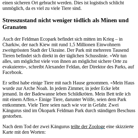
einen sicheren Ort gebracht werden. Dies ist logistisch schlicht
unmöglich, da es viel zu viele Tiere sind.
Stresszustand nicht weniger tödlich als Minen und
Granaten
Auch der Feldman Ecopark befindet sich mitten im Krieg – in
Charkiw, der nach Kiew mit rund 1,5 Millionen Einwohnern
zweitgrössten Stadt der Ukraine. Der Park mit mehreren Tausend
Tieren befindet sich direkt in der täglichen Schusslinie. «Wir tun
alles, um möglichst viele von ihnen an möglichst sichere Orte zu
evakuieren», schreibt Alexander Feldan, der Direktor des Parks, auf
Facebook.
Er selbst habe einige Tiere mit nach Hause genommen. «Mein Haus
wurde zur Arche Noah. In jedem Zimmer, in jeder Ecke lebt
jemand. In der Badewanne leben Schildkröten. Mein Bett teile ich
mit einem Affen.» Einige Tiere, darunter Wölfe, seien dem Park
entkommen. Viele Tiere seien nach wie vor in Gefahr. Zwei
Kängurus sind im Ökopark Feldman Park durch ständigen Beschuss
gestorben.
Nach dem Tod der zwei Kängurus
teilte der Zoologe
eine skizzierte
Karte mit den Worten: