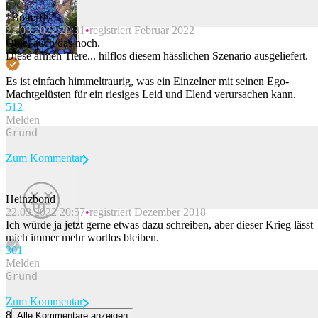
*Butterfly*
22.03.2022 20:31
registriert Februar 2022
Beitrag melden
Ohje, auch das noch.
Diese armen Tiere... hilflos diesem hässlichen Szenario ausgeliefert.
Es ist einfach himmeltraurig, was ein Einzelner mit seinen Ego-
Machtgelüsten für ein riesiges Leid und Elend verursachen kann.
51
2
Melden
Zum Kommentar
Heinzbond
22.03.2022 20:57
registriert Dezember 2018
Beitrag melden
Ich würde ja jetzt gerne etwas dazu schreiben, aber dieser Krieg lässt
mich immer mehr wortlos bleiben.
30
1
Melden
Zum Kommentar
8
Alle Kommentare anzeigen