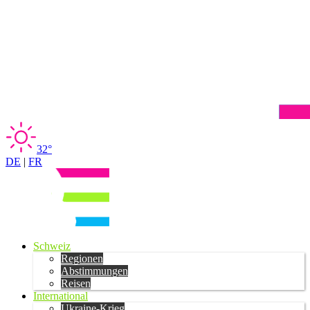
32°
DE
|
FR
Schweiz
Regionen
Abstimmungen
Reisen
International
Ukraine-Krieg