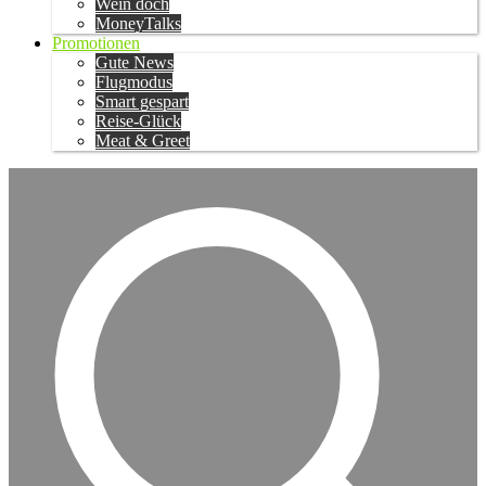
Wein doch
MoneyTalks
Promotionen
Gute News
Flugmodus
Smart gespart
Reise-Glück
Meat & Greet