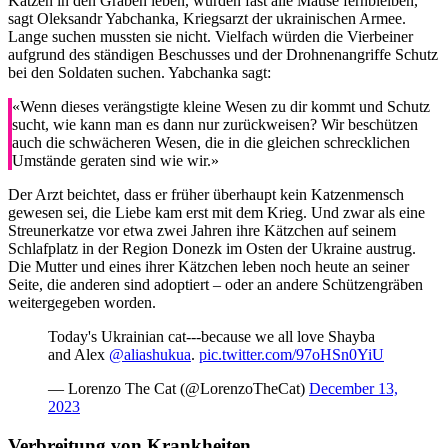
Katzen in den Gräben leben, würden fast alle Mäuse fernbleiben,
sagt Oleksandr Yabchanka, Kriegsarzt der ukrainischen Armee.
Lange suchen mussten sie nicht. Vielfach würden die Vierbeiner
aufgrund des ständigen Beschusses und der Drohnenangriffe Schutz
bei den Soldaten suchen. Yabchanka sagt:
«Wenn dieses verängstigte kleine Wesen zu dir kommt und Schutz
sucht, wie kann man es dann nur zurückweisen? Wir beschützen
auch die schwächeren Wesen, die in die gleichen schrecklichen
Umstände geraten sind wie wir.»
Der Arzt beichtet, dass er früher überhaupt kein Katzenmensch
gewesen sei, die Liebe kam erst mit dem Krieg. Und zwar als eine
Streunerkatze vor etwa zwei Jahren ihre Kätzchen auf seinem
Schlafplatz in der Region Donezk im Osten der Ukraine austrug.
Die Mutter und eines ihrer Kätzchen leben noch heute an seiner
Seite, die anderen sind adoptiert – oder an andere Schützengräben
weitergegeben worden.
Today's Ukrainian cat---because we all love Shayba
and Alex
@aliashukua
.
pic.twitter.com/97oHSn0YiU
— Lorenzo The Cat (@LorenzoTheCat)
December 13,
2023
Verbreitung von Krankheiten