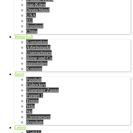
Iran-Krieg
Deutschland
USA
EU
Russland
China
Wirtschaft
Konjunktur
Arbeitsmarkt
Unternehmen
Börse und Co
Immobilien
Konsum
Sport
Fussball
Eishockey
Eismeister Zaugg
Formel 1
Tennis
Velo
Ski
Unvergessen
Resultate
Leben
Gefühle