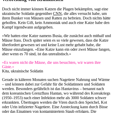
Doch nicht immer können Katzen die Plagen bekämpfen, sagt eine
ukrainische Soldatin gegenüber
CNN
, die alles versucht habe, um
ihren Bunker von Mäusen und Ratten zu befreien. Doch nichts hätte
geholfen. Kein Gift, kein Ammoniak und auch eine Katze habe den
Kampf irgendwann aufgegeben.
«Wir hatten eine Katze namens Busia, die zunächst auch mithalf und
Mäuse frass. Doch später seien es so viele gewesen, dass die Katze
überfordert gewesen sei und keine Lust mehr gehabt habe, die
Mäuse einzufangen. «Eine Katze kann ein oder zwei Mäuse fangen,
aber wenn es 70 sind, ist das unrealistisch.»
«Es waren nicht die Mäuse, die uns besuchten, wir waren ihre
Gäste.»
Kita, ukrainische Soldatin
Gerade in kälteren Monaten suchen Nagetiere Nahrung und Wärme
– und können dabei zur Gefahr für die Soldatinnen und Soldaten
werden. Besonders gefährlich ist das Hantavirus – benannt nach
dem koreanischen Grenzfluss Hantan, wo während des Koreakriegs
(1950–1953) nach einer Infektion mehr als 3000 Soldaten schwer
erkrankten. Übertragen werden die Viren durch den Speichel, Kot
oder Urin infizierter Nagetiere. Eine Ansteckung kann durch Bisse
oder das Einatmen von kontaminiertem Staub erfolgen. Die