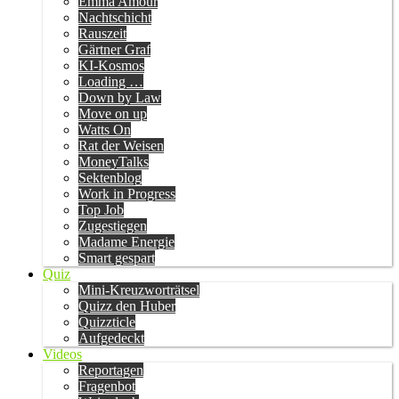
Emma Amour
Nachtschicht
Rauszeit
Gärtner Graf
KI-Kosmos
Loading …
Down by Law
Move on up
Watts On
Rat der Weisen
MoneyTalks
Sektenblog
Work in Progress
Top Job
Zugestiegen
Madame Energie
Smart gespart
Quiz
Mini-Kreuzworträtsel
Quizz den Huber
Quizzticle
Aufgedeckt
Videos
Reportagen
Fragenbot