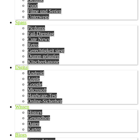
Food
Filme und Serien
Unterwegs
Spass
Picdump
Fail-Dienstag
Cute News
Retro
Gerechtigkeit siegt
Dumm gelaufen
Klischeekanone
Digital
Android
Apple
Google
Microsoft
Hardware-Test
Online-Sicherheit
Wissen
History
Gesundheit
Daten
Karten
Blogs