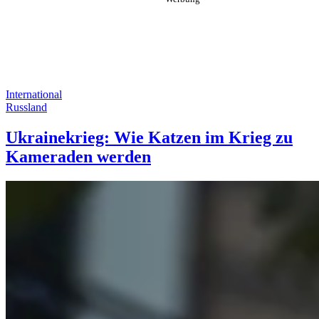
International
Russland
Ukrainekrieg: Wie Katzen im Krieg zu
Kameraden werden