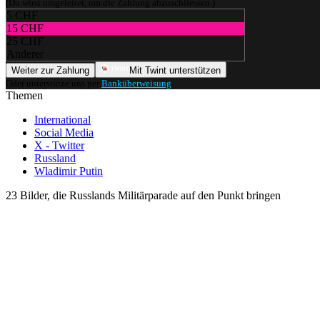
(Du wirst umgeleitet, um die Zahlung abzuschliessen.)
5 CHF
15 CHF
25 CHF
Anderer
Weiter zur Zahlung
Mit Twint unterstützen
Oder unterstütze uns per
Banküberweisung
.
Themen
International
Social Media
X - Twitter
Russland
Wladimir Putin
23 Bilder, die Russlands Militärparade auf den Punkt bringen