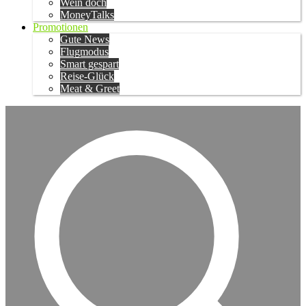
Wein doch
MoneyTalks
Promotionen
Gute News
Flugmodus
Smart gespart
Reise-Glück
Meat & Greet