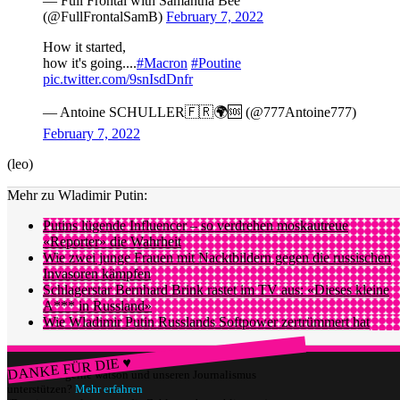
— Full Frontal with Samantha Bee
(@FullFrontalSamB)
February 7, 2022
How it started,
how it's going....
#Macron
#Poutine
pic.twitter.com/9snIsdDnfr
— Antoine SCHULLER🇫🇷🌍🆘 (@777Antoine777)
February 7, 2022
(leo)
Mehr zu Wladimir Putin:
Putins lügende Influencer – so verdrehen moskautreue
«Reporter» die Wahrheit
Wie zwei junge Frauen mit Nacktbildern gegen die russischen
Invasoren kämpfen
Schlagerstar Bernhard Brink rastet im TV aus: «Dieses kleine
A*** in Russland»
Wie Wladimir Putin Russlands Softpower zertrümmert hat
DANKE FÜR DIE ♥
Würdest du gerne watson und unseren Journalismus
unterstützen?
Mehr erfahren