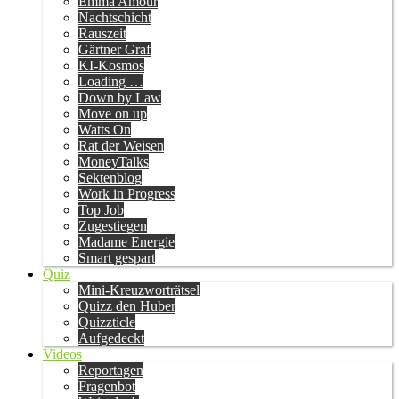
Emma Amour
Nachtschicht
Rauszeit
Gärtner Graf
KI-Kosmos
Loading …
Down by Law
Move on up
Watts On
Rat der Weisen
MoneyTalks
Sektenblog
Work in Progress
Top Job
Zugestiegen
Madame Energie
Smart gespart
Quiz
Mini-Kreuzworträtsel
Quizz den Huber
Quizzticle
Aufgedeckt
Videos
Reportagen
Fragenbot