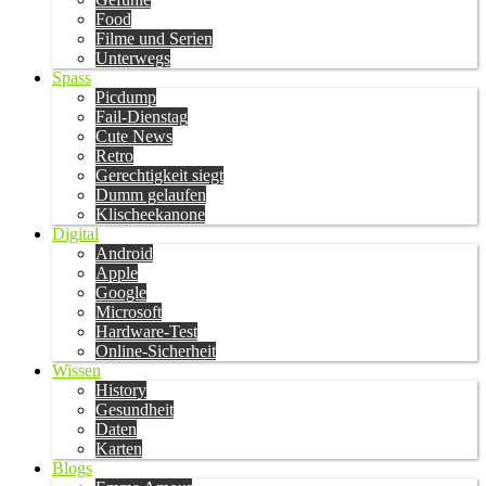
Food
Filme und Serien
Unterwegs
Spass
Picdump
Fail-Dienstag
Cute News
Retro
Gerechtigkeit siegt
Dumm gelaufen
Klischeekanone
Digital
Android
Apple
Google
Microsoft
Hardware-Test
Online-Sicherheit
Wissen
History
Gesundheit
Daten
Karten
Blogs