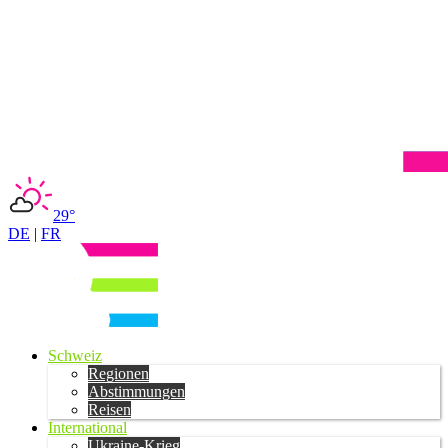
29°
DE
|
FR
Schweiz
Regionen
Abstimmungen
Reisen
International
Ukraine-Krieg