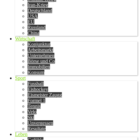
Iran-Krieg
Deutschland
USA
EU
Russland
China
Wirtschaft
Konjunktur
Arbeitsmarkt
Unternehmen
Börse und Co
Immobilien
Konsum
Sport
Fussball
Eishockey
Eismeister Zaugg
Formel 1
Tennis
Velo
Ski
Unvergessen
Resultate
Leben
Gefühle