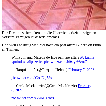
Der Tisch muss herhalten, um die Unerreichbarkeit der eigenen
Vorsätze zu zeigen.
Bild: reddit/memes
Und weil's so lustig war, hier noch ein paar ältere Bilder von Putin
an Tischen:
Will Putin and Macron do face painting after?
#Ukraine
#pointless
#lipservice
pic.twitter.com/hi9agrWzmZ
— Tarquin 🇺🇦 (@Tarquin_Helmet)
February 7, 2022
pic.twitter.com/iCoaEdj53s
— Credo MacKenzie (@CredoMacKenzie)
February
8, 2022
pic.twitter.com/vV46Gs7ncs