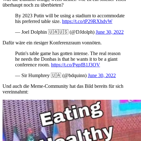
überhaupt noch zu überbieten?
By 2023 Putin will be using a stadium to accommodate
his preferred table size.
https://t.co/tP29RXhdvW
— Joel Dolphin 🇺🇦🇺🇸 (@DJdolph)
June 30, 2022
Dafür wäre ein riesiger Konferenzraum vonnöten.
Putin's table game has gotten intense. The real reason
he needs the Donbas is that he wants it to be a giant
conference room.
https://t.co/PgpfB1J3OV
— Sir Humphrey 🇺🇦 (@bdquinn)
June 30, 2022
Und auch die Meme-Community hat das Bild bereits für sich
vereinnahmt: