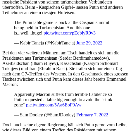
russische Präsident von seinem turkmenischen Verbündeten
übertroffen. Beim «Kaspischen Gipfel» sassen Putin und anderen
Teilnehmer an einem riesigen Hufeisen:
The Putin table game is back at the Caspian summit
being held in Turkmenistan. And this one
is...well...huge!
pic.twitter.com/pEqblyR9v3
— Kabir Taneja (@KabirTaneja)
June 29, 2022
Bei den vier weiteren Männern am Tisch handelt es sich um die
Präsidenten aus Turkmenistan (Serdar Berdimuhamedow),
Aserbaidschan (İlham Əliyev), Kasachstan (Kassym-Schomart
Tokajew) und Iran (Ebrahim Raisi). Sie trafen sich nur einen Tag
nach dem G7-Treffen des Westens. In den Geschmack eines grossen
Tisches zwischen sich und Putin kam dieses Jahr bereits Emmanuel
Macron:
Apparently Macron suffers from terrible flatulence so
Putin requested a table big enough to avoid the "stink
zone"
pic.twitter.com/5Aa6EoF9Aw
— Sam Dooley (@SamJDooley)
February 7, 2022
Doch auch seine eigene Regierung hält sich Putin gerne vom Leibe,
wie dieses Bild von einem Treffen des Präsidenten mit seinem