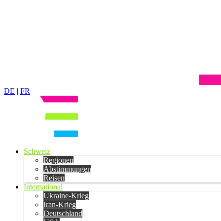
DE
|
FR
Schweiz
Regionen
Abstimmungen
Reisen
International
Ukraine-Krieg
Iran-Krieg
Deutschland