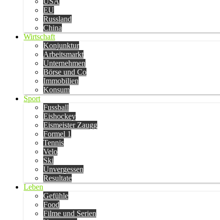
USA
EU
Russland
China
Wirtschaft
Konjunktur
Arbeitsmarkt
Unternehmen
Börse und Co
Immobilien
Konsum
Sport
Fussball
Eishockey
Eismeister Zaugg
Formel 1
Tennis
Velo
Ski
Unvergessen
Resultate
Leben
Gefühle
Food
Filme und Serien