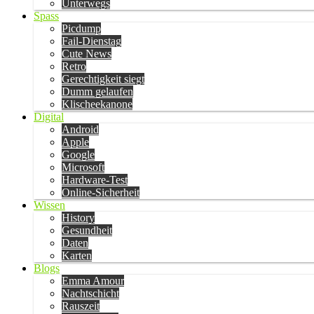
Unterwegs
Spass
Picdump
Fail-Dienstag
Cute News
Retro
Gerechtigkeit siegt
Dumm gelaufen
Klischeekanone
Digital
Android
Apple
Google
Microsoft
Hardware-Test
Online-Sicherheit
Wissen
History
Gesundheit
Daten
Karten
Blogs
Emma Amour
Nachtschicht
Rauszeit