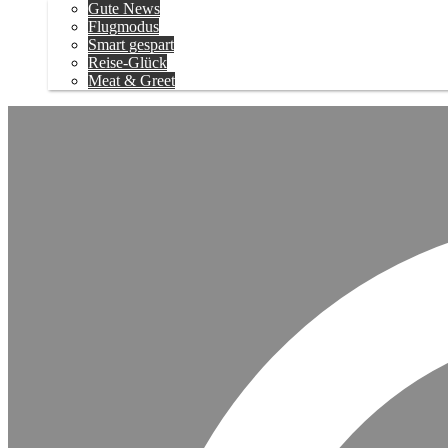
Gute News
Flugmodus
Smart gespart
Reise-Glück
Meat & Greet