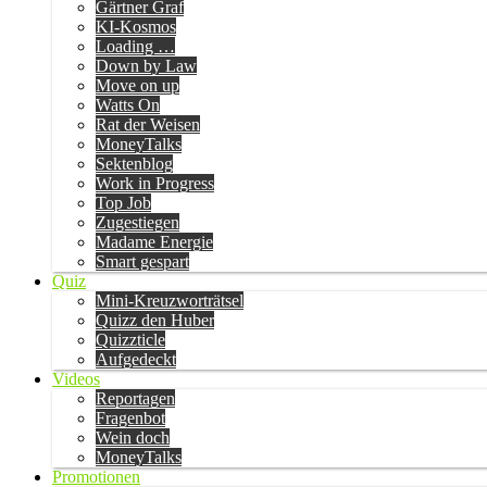
Gärtner Graf
KI-Kosmos
Loading …
Down by Law
Move on up
Watts On
Rat der Weisen
MoneyTalks
Sektenblog
Work in Progress
Top Job
Zugestiegen
Madame Energie
Smart gespart
Quiz
Mini-Kreuzworträtsel
Quizz den Huber
Quizzticle
Aufgedeckt
Videos
Reportagen
Fragenbot
Wein doch
MoneyTalks
Promotionen