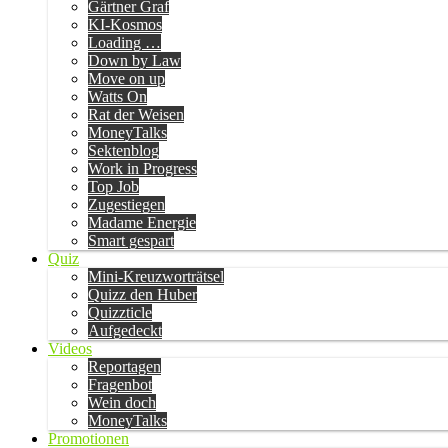
Gärtner Graf
KI-Kosmos
Loading …
Down by Law
Move on up
Watts On
Rat der Weisen
MoneyTalks
Sektenblog
Work in Progress
Top Job
Zugestiegen
Madame Energie
Smart gespart
Quiz
Mini-Kreuzworträtsel
Quizz den Huber
Quizzticle
Aufgedeckt
Videos
Reportagen
Fragenbot
Wein doch
MoneyTalks
Promotionen