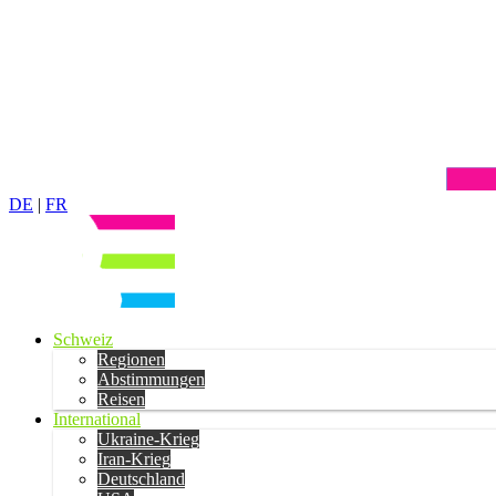
DE
|
FR
Schweiz
Regionen
Abstimmungen
Reisen
International
Ukraine-Krieg
Iran-Krieg
Deutschland