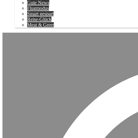
Gute News
Flugmodus
Smart gespart
Reise-Glück
Meat & Greet