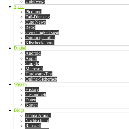
Unterwegs
Spass
Picdump
Fail-Dienstag
Cute News
Retro
Gerechtigkeit siegt
Dumm gelaufen
Klischeekanone
Digital
Android
Apple
Google
Microsoft
Hardware-Test
Online-Sicherheit
Wissen
History
Gesundheit
Daten
Karten
Blogs
Emma Amour
Nachtschicht
Rauszeit