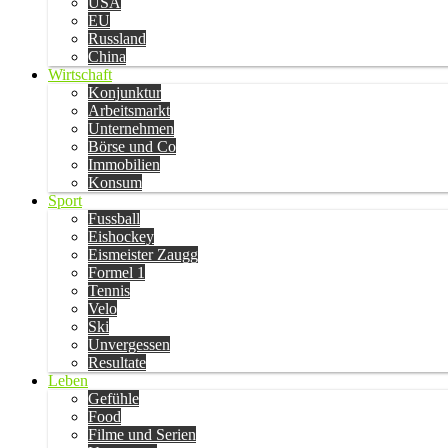
USA
EU
Russland
China
Wirtschaft
Konjunktur
Arbeitsmarkt
Unternehmen
Börse und Co
Immobilien
Konsum
Sport
Fussball
Eishockey
Eismeister Zaugg
Formel 1
Tennis
Velo
Ski
Unvergessen
Resultate
Leben
Gefühle
Food
Filme und Serien