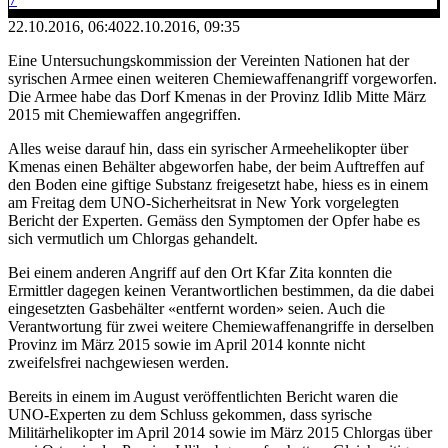
22.10.2016, 06:40
22.10.2016, 09:35
Eine Untersuchungskommission der Vereinten Nationen hat der
syrischen Armee einen weiteren Chemiewaffenangriff vorgeworfen.
Die Armee habe das Dorf Kmenas in der Provinz Idlib Mitte März
2015 mit Chemiewaffen angegriffen.
Alles weise darauf hin, dass ein syrischer Armeehelikopter über
Kmenas einen Behälter abgeworfen habe, der beim Auftreffen auf
den Boden eine giftige Substanz freigesetzt habe, hiess es in einem
am Freitag dem UNO-Sicherheitsrat in New York vorgelegten
Bericht der Experten. Gemäss den Symptomen der Opfer habe es
sich vermutlich um Chlorgas gehandelt.
Bei einem anderen Angriff auf den Ort Kfar Zita konnten die
Ermittler dagegen keinen Verantwortlichen bestimmen, da die dabei
eingesetzten Gasbehälter «entfernt worden» seien. Auch die
Verantwortung für zwei weitere Chemiewaffenangriffe in derselben
Provinz im März 2015 sowie im April 2014 konnte nicht
zweifelsfrei nachgewiesen werden.
Bereits in einem im August veröffentlichten Bericht waren die
UNO-Experten zu dem Schluss gekommen, dass syrische
Militärhelikopter im April 2014 sowie im März 2015 Chlorgas über