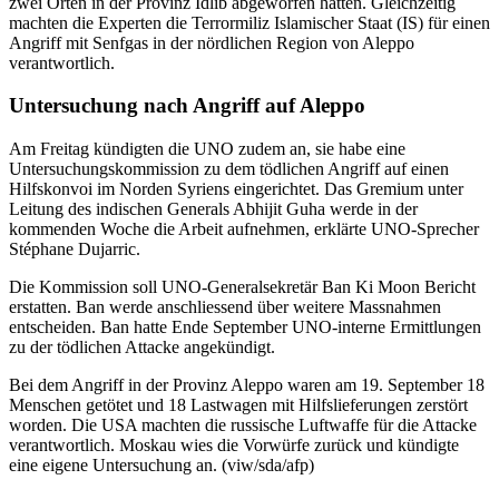
zwei Orten in der Provinz Idlib abgeworfen hatten. Gleichzeitig
machten die Experten die Terrormiliz Islamischer Staat (IS) für einen
Angriff mit Senfgas in der nördlichen Region von Aleppo
verantwortlich.
Untersuchung nach Angriff auf Aleppo
Am Freitag kündigten die UNO zudem an, sie habe eine
Untersuchungskommission zu dem tödlichen Angriff auf einen
Hilfskonvoi im Norden Syriens eingerichtet. Das Gremium unter
Leitung des indischen Generals Abhijit Guha werde in der
kommenden Woche die Arbeit aufnehmen, erklärte UNO-Sprecher
Stéphane Dujarric.
Die Kommission soll UNO-Generalsekretär Ban Ki Moon Bericht
erstatten. Ban werde anschliessend über weitere Massnahmen
entscheiden. Ban hatte Ende September UNO-interne Ermittlungen
zu der tödlichen Attacke angekündigt.
Bei dem Angriff in der Provinz Aleppo waren am 19. September 18
Menschen getötet und 18 Lastwagen mit Hilfslieferungen zerstört
worden. Die USA machten die russische Luftwaffe für die Attacke
verantwortlich. Moskau wies die Vorwürfe zurück und kündigte
eine eigene Untersuchung an. (viw/sda/afp)