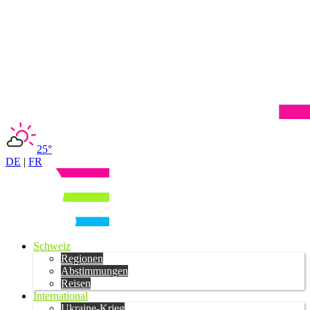
25°
DE
|
FR
Schweiz
Regionen
Abstimmungen
Reisen
International
Ukraine-Krieg