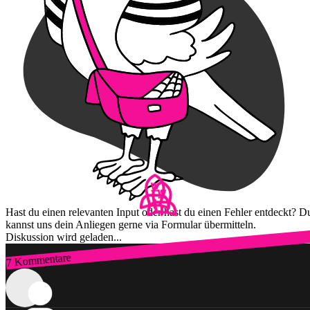
Hast du einen relevanten Input oder hast du einen Fehler entdeckt? D
kannst uns dein Anliegen gerne via Formular übermitteln.
Diskussion wird geladen...
7 Kommentare
Zum Login