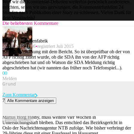
Weil wir die Kommentar-Debatten weiterhin persönlich moderieren
möchten, sehen wir uns gezwungen, die Kommentarfunktion 24
Stunden nach Publikation einer Story zu schliessen. Vielen Dank für
dein Verständnis!
Die beliebtesten Kommentare
Bischer Fettwarenfabrik
22.10.2016 11:06
registriert Juli 2015
Bitte um Verlinkung mit dem Bericht. So ist überprüfbar ob der von
AFP richtig zitiert wurde, ob die SDA ihn von der AFP richtig
abgeschrieben hat und ob Watson die SDA Meldung richtig
abgeschrieben hat (wir nannten das früher noch Telefonspiel...).
0
0
Melden
Zum Kommentar
7
Alle Kommentare anzeigen
Marius Borg Høiby bleibt mit Fussfessel in U-Haft
Der älteste Sohn der norwegischen Kronprinzessin Mette-Marit,
Marius Borg Høiby, muss weitere vier Wochen in
Beitrag melden
Untersuchungshaft bleiben. Das entschied das Bezirksgericht in
Oslo der Nachrichtenagentur NTB zufolge. Wie bisher verbringt der
29-Jährige diese mit einer Fussfessel im Hausarrest.