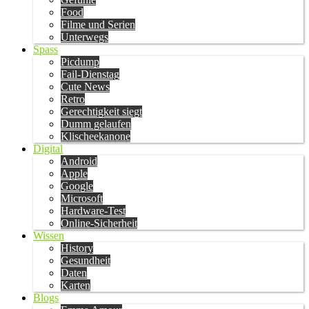
Food
Filme und Serien
Unterwegs
Spass
Picdump
Fail-Dienstag
Cute News
Retro
Gerechtigkeit siegt
Dumm gelaufen
Klischeekanone
Digital
Android
Apple
Google
Microsoft
Hardware-Test
Online-Sicherheit
Wissen
History
Gesundheit
Daten
Karten
Blogs