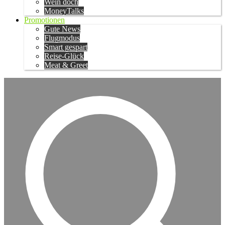
Wein doch
MoneyTalks
Promotionen
Gute News
Flugmodus
Smart gespart
Reise-Glück
Meat & Greet