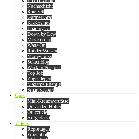
Emma Amour
Nachtschicht
Rauszeit
Gärtner Graf
KI-Kosmos
Loading …
Down by Law
Move on up
Watts On
Rat der Weisen
MoneyTalks
Sektenblog
Work in Progress
Top Job
Zugestiegen
Madame Energie
Smart gespart
Quiz
Mini-Kreuzworträtsel
Quizz den Huber
Quizzticle
Aufgedeckt
Videos
Reportagen
Fragenbot