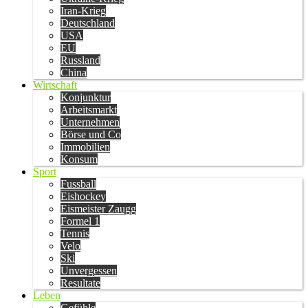
Iran-Krieg
Deutschland
USA
EU
Russland
China
Wirtschaft
Konjunktur
Arbeitsmarkt
Unternehmen
Börse und Co
Immobilien
Konsum
Sport
Fussball
Eishockey
Eismeister Zaugg
Formel 1
Tennis
Velo
Ski
Unvergessen
Resultate
Leben
Gefühle