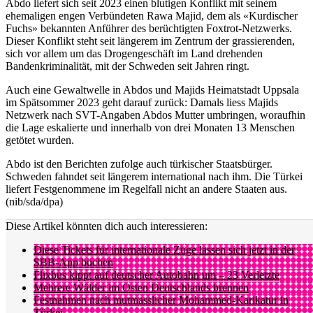
Abdo liefert sich seit 2023 einen blutigen Konflikt mit seinem
ehemaligen engen Verbündeten Rawa Majid, dem als «Kurdischer
Fuchs» bekannten Anführer des berüchtigten Foxtrot-Netzwerks.
Dieser Konflikt steht seit längerem im Zentrum der grassierenden,
sich vor allem um das Drogengeschäft im Land drehenden
Bandenkriminalität, mit der Schweden seit Jahren ringt.
Auch eine Gewaltwelle in Abdos und Majids Heimatstadt Uppsala
im Spätsommer 2023 geht darauf zurück: Damals liess Majids
Netzwerk nach SVT-Angaben Abdos Mutter umbringen, woraufhin
die Lage eskalierte und innerhalb von drei Monaten 13 Menschen
getötet wurden.
Abdo ist den Berichten zufolge auch türkischer Staatsbürger.
Schweden fahndet seit längerem international nach ihm. Die Türkei
liefert Festgenommene im Regelfall nicht an andere Staaten aus.
(nib/sda/dpa)
Diese Artikel könnten dich auch interessieren:
Diese Tickets für internationale Züge lassen sich jetzt in der
SBB-App buchen
Flixbus kippt auf deutscher Autobahn um – 23 Verletzte
Mehrere Wälder im Osten Deutschlands brennen
Festnahmen nach mutmasslicher Mohammed-Karikatur in
Türkei