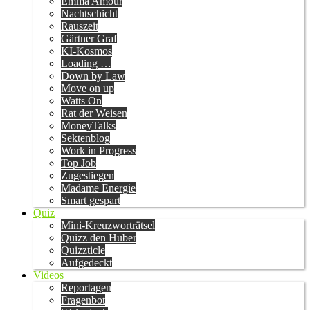
Emma Amour
Nachtschicht
Rauszeit
Gärtner Graf
KI-Kosmos
Loading …
Down by Law
Move on up
Watts On
Rat der Weisen
MoneyTalks
Sektenblog
Work in Progress
Top Job
Zugestiegen
Madame Energie
Smart gespart
Quiz
Mini-Kreuzworträtsel
Quizz den Huber
Quizzticle
Aufgedeckt
Videos
Reportagen
Fragenbot