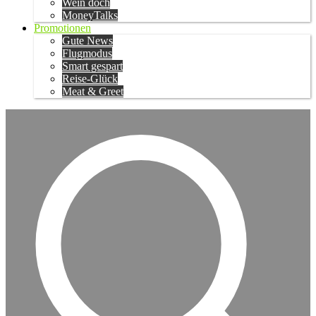
Wein doch
MoneyTalks
Promotionen
Gute News
Flugmodus
Smart gespart
Reise-Glück
Meat & Greet