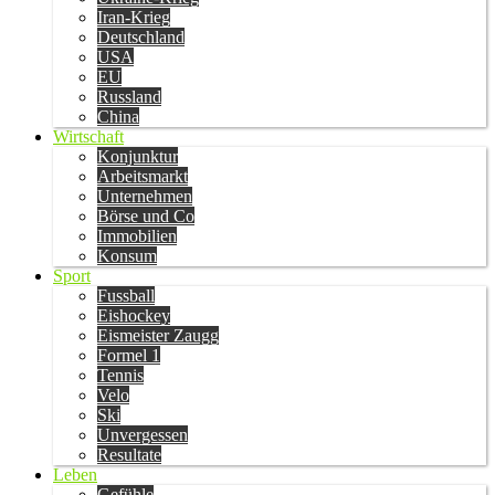
Iran-Krieg
Deutschland
USA
EU
Russland
China
Wirtschaft
Konjunktur
Arbeitsmarkt
Unternehmen
Börse und Co
Immobilien
Konsum
Sport
Fussball
Eishockey
Eismeister Zaugg
Formel 1
Tennis
Velo
Ski
Unvergessen
Resultate
Leben
Gefühle