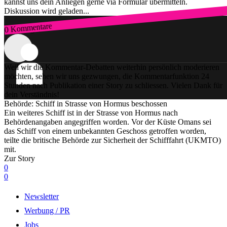
kannst uns dein Anliegen gerne via Formular übermitteln.
Diskussion wird geladen...
0 Kommentare
Zum Login
Weil wir die Kommentar-Debatten weiterhin persönlich moderieren
möchten, sehen wir uns gezwungen, die Kommentarfunktion 24
Stunden nach Publikation einer Story zu schliessen. Vielen Dank für
dein Verständnis!
Behörde: Schiff in Strasse von Hormus beschossen
Ein weiteres Schiff ist in der Strasse von Hormus nach
Behördenangaben angegriffen worden. Vor der Küste Omans sei
das Schiff von einem unbekannten Geschoss getroffen worden,
teilte die britische Behörde zur Sicherheit der Schifffahrt (UKMTO)
mit.
Zur Story
0
0
Newsletter
Werbung / PR
Jobs