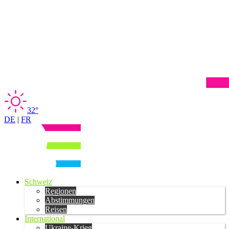
32°
DE
|
FR
Schweiz
Regionen
Abstimmungen
Reisen
International
Ukraine-Krieg