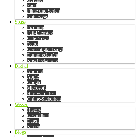
Food
Filme und Serien
Unterwegs
Spass
Picdump
Fail-Dienstag
Cute News
Retro
Gerechtigkeit siegt
Dumm gelaufen
Klischeekanone
Digital
Android
Apple
Google
Microsoft
Hardware-Test
Online-Sicherheit
Wissen
History
Gesundheit
Daten
Karten
Blogs