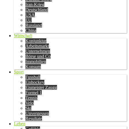
Iran-Krieg
Deutschland
USA
EU
Russland
China
Wirtschaft
Konjunktur
Arbeitsmarkt
Unternehmen
Börse und Co
Immobilien
Konsum
Sport
Fussball
Eishockey
Eismeister Zaugg
Formel 1
Tennis
Velo
Ski
Unvergessen
Resultate
Leben
Gefühle