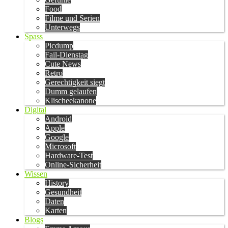
Food
Filme und Serien
Unterwegs
Spass
Picdump
Fail-Dienstag
Cute News
Retro
Gerechtigkeit siegt
Dumm gelaufen
Klischeekanone
Digital
Android
Apple
Google
Microsoft
Hardware-Test
Online-Sicherheit
Wissen
History
Gesundheit
Daten
Karten
Blogs