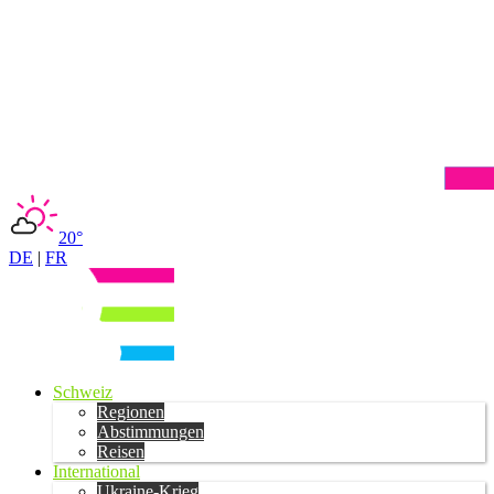
20°
DE
|
FR
Schweiz
Regionen
Abstimmungen
Reisen
International
Ukraine-Krieg