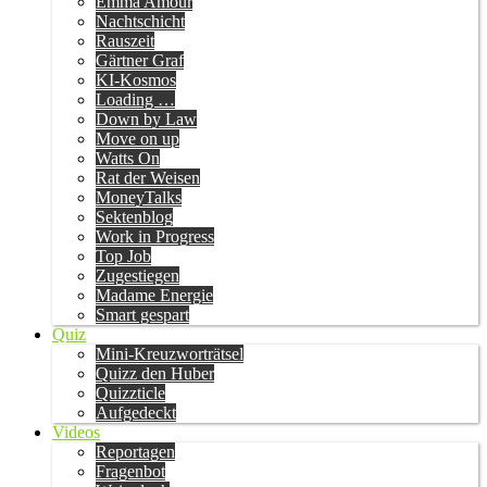
Emma Amour
Nachtschicht
Rauszeit
Gärtner Graf
KI-Kosmos
Loading …
Down by Law
Move on up
Watts On
Rat der Weisen
MoneyTalks
Sektenblog
Work in Progress
Top Job
Zugestiegen
Madame Energie
Smart gespart
Quiz
Mini-Kreuzworträtsel
Quizz den Huber
Quizzticle
Aufgedeckt
Videos
Reportagen
Fragenbot