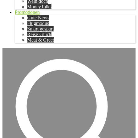
Wein doch
MoneyTalks
Promotionen
Gute News
Flugmodus
Smart gespart
Reise-Glück
Meat & Greet