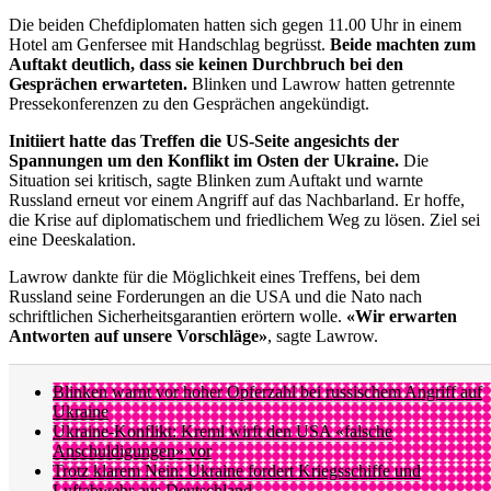
Die beiden Chefdiplomaten hatten sich gegen 11.00 Uhr in einem
Hotel am Genfersee mit Handschlag begrüsst.
Beide machten zum
Auftakt deutlich, dass sie keinen Durchbruch bei den
Gesprächen erwarteten.
Blinken und Lawrow hatten getrennte
Pressekonferenzen zu den Gesprächen angekündigt.
Initiiert hatte das Treffen die US-Seite angesichts der
Spannungen um den Konflikt im Osten der Ukraine.
Die
Situation sei kritisch, sagte Blinken zum Auftakt und warnte
Russland erneut vor einem Angriff auf das Nachbarland. Er hoffe,
die Krise auf diplomatischem und friedlichem Weg zu lösen. Ziel sei
eine Deeskalation.
Lawrow dankte für die Möglichkeit eines Treffens, bei dem
Russland seine Forderungen an die USA und die Nato nach
schriftlichen Sicherheitsgarantien erörtern wolle.
«Wir erwarten
Antworten auf unsere Vorschläge»
, sagte Lawrow.
Blinken warnt vor hoher Opferzahl bei russischem Angriff auf
Ukraine
Ukraine-Konflikt: Kreml wirft den USA «falsche
Anschuldigungen» vor
Trotz klarem Nein: Ukraine fordert Kriegsschiffe und
Luftabwehr aus Deutschland