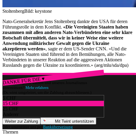
Stoltenberg
Bild: keystone
Nato-Generalsekretär Jens Stoltenberg dankte den USA für deren
Führungsrolle in dem Konflikt.
«Die Vereinigten Staaten haben
zusammen mit allen anderen Nato-Verbündeten eine sehr klare
Botschaft übermittelt, dass wir in keiner Weise eine weitere
Anwendung militärischer Gewalt gegen die Ukraine
akzeptieren werden»
, sagte er dem US-Sender CNN. «Und die
Vereinigten Staaten sind führend in den Bemühungen, alle Nato-
Verbündeten in unserer Reaktion auf die aggressiven Aktionen
Russlands gegen die Ukraine zu koordinieren.» (aeg/mlu/sda/dpa)
DANKE FÜR DIE ♥
Würdest du gerne watson und unseren Journalismus
unterstützen?
Mehr erfahren
(Du wirst umgeleitet, um die Zahlung abzuschliessen.)
5 CHF
15 CHF
25 CHF
Anderer
Weiter zur Zahlung
Mit Twint unterstützen
Oder unterstütze uns per
Banküberweisung
.
Themen