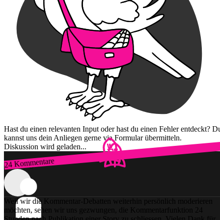
Hast du einen relevanten Input oder hast du einen Fehler entdeckt? D
kannst uns dein Anliegen gerne via Formular übermitteln.
Diskussion wird geladen...
24 Kommentare
Zum Login
Weil wir die Kommentar-Debatten weiterhin persönlich moderieren
möchten, sehen wir uns gezwungen, die Kommentarfunktion 24
Stunden nach Publikation einer Story zu schliessen. Vielen Dank für