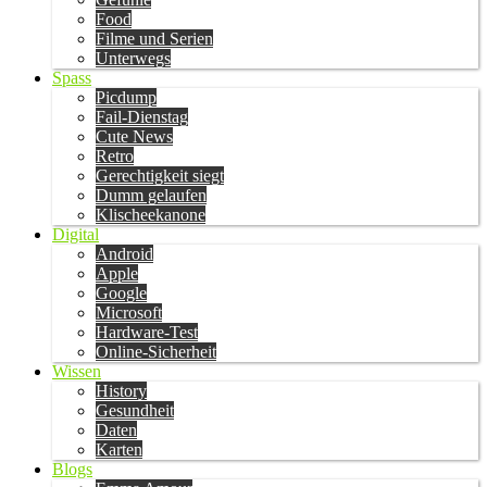
Food
Filme und Serien
Unterwegs
Spass
Picdump
Fail-Dienstag
Cute News
Retro
Gerechtigkeit siegt
Dumm gelaufen
Klischeekanone
Digital
Android
Apple
Google
Microsoft
Hardware-Test
Online-Sicherheit
Wissen
History
Gesundheit
Daten
Karten
Blogs