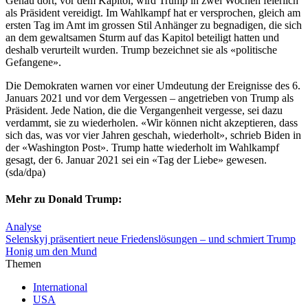
Genau dort, vor dem Kapitol, wird Trump in zwei Wochen feierlich
als Präsident vereidigt. Im Wahlkampf hat er versprochen, gleich am
ersten Tag im Amt im grossen Stil Anhänger zu begnadigen, die sich
an dem gewaltsamen Sturm auf das Kapitol beteiligt hatten und
deshalb verurteilt wurden. Trump bezeichnet sie als «politische
Gefangene».
Die Demokraten warnen vor einer Umdeutung der Ereignisse des 6.
Januars 2021 und vor dem Vergessen – angetrieben von Trump als
Präsident. Jede Nation, die die Vergangenheit vergesse, sei dazu
verdammt, sie zu wiederholen. «Wir können nicht akzeptieren, dass
sich das, was vor vier Jahren geschah, wiederholt», schrieb Biden in
der «Washington Post». Trump hatte wiederholt im Wahlkampf
gesagt, der 6. Januar 2021 sei ein «Tag der Liebe» gewesen.
(sda/dpa)
Mehr zu Donald Trump:
Analyse
Selenskyj präsentiert neue Friedenslösungen – und schmiert Trump
Honig um den Mund
Themen
International
USA