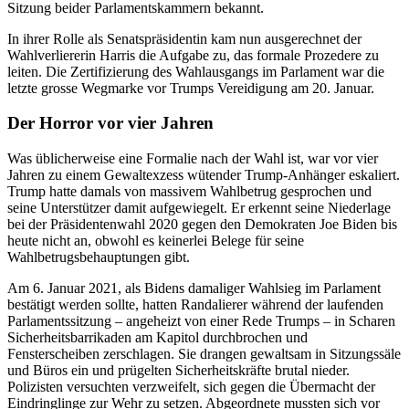
Sitzung beider Parlamentskammern bekannt.
In ihrer Rolle als Senatspräsidentin kam nun ausgerechnet der
Wahlverliererin Harris die Aufgabe zu, das formale Prozedere zu
leiten. Die Zertifizierung des Wahlausgangs im Parlament war die
letzte grosse Wegmarke vor Trumps Vereidigung am 20. Januar.
Der Horror vor vier Jahren
Was üblicherweise eine Formalie nach der Wahl ist, war vor vier
Jahren zu einem Gewaltexzess wütender Trump-Anhänger eskaliert.
Trump hatte damals von massivem Wahlbetrug gesprochen und
seine Unterstützer damit aufgewiegelt. Er erkennt seine Niederlage
bei der Präsidentenwahl 2020 gegen den Demokraten Joe Biden bis
heute nicht an, obwohl es keinerlei Belege für seine
Wahlbetrugsbehauptungen gibt.
Am 6. Januar 2021, als Bidens damaliger Wahlsieg im Parlament
bestätigt werden sollte, hatten Randalierer während der laufenden
Parlamentssitzung – angeheizt von einer Rede Trumps – in Scharen
Sicherheitsbarrikaden am Kapitol durchbrochen und
Fensterscheiben zerschlagen. Sie drangen gewaltsam in Sitzungssäle
und Büros ein und prügelten Sicherheitskräfte brutal nieder.
Polizisten versuchten verzweifelt, sich gegen die Übermacht der
Eindringlinge zur Wehr zu setzen. Abgeordnete mussten sich vor