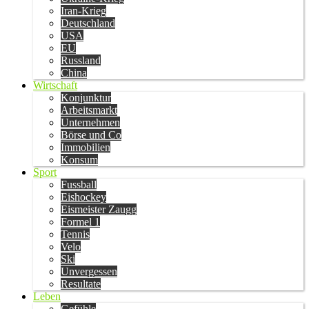
Iran-Krieg
Deutschland
USA
EU
Russland
China
Wirtschaft
Konjunktur
Arbeitsmarkt
Unternehmen
Börse und Co
Immobilien
Konsum
Sport
Fussball
Eishockey
Eismeister Zaugg
Formel 1
Tennis
Velo
Ski
Unvergessen
Resultate
Leben
Gefühle