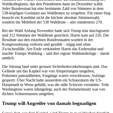
Wahlkollegiums, das den Präsidenten dann im Dezember wählt.
Jeder Bundesstaat hat eine bestimmte Zahl von Stimmen in dem
538-köpfigen Gremium aus Wahlleuten zu vergeben. Für einen Sieg
braucht ein Kandidat nicht die höchste absolute Stimmenzahl,
sondern die Mehrheit der 538 Wahlleute – also mindestens 270.
Bei der Wahl Anfang November hatte sich Trump klar durchgesetzt
und 312 Stimmen der Wahlleute gesichert, Harris kam auf 226. Die
Resultate aus den einzelnen Bundesstaaten wurden in der
Kongresssitzung verlesen und gezählt – zügig und ohne
Zwischenfälle. Am Ende verkündete Harris das Endresultat und
machte Trumps Wahlsieg – und ihre eigene Wahlniederlage – damit
amtlich.
Die Sitzung fand unter grossen Sicherheitsvorkehrungen statt. Das
Gelände um das Kapitol war von Absperrungen umgeben,
Polizisten patrouillierten, Eingänge waren verschlossen, Aufzüge
gesperrt. Über Nacht hatte ausserdem ein Schneesturm die US-
Hauptstadt in Weiss gehüllt, was die stille Schwere verstärkte. Teile
Washingtons waren lahmgelegt, auch der Parlamentssitz war von
dichten Schneemassen umgeben.
Trump will Angreifer von damals begnadigen