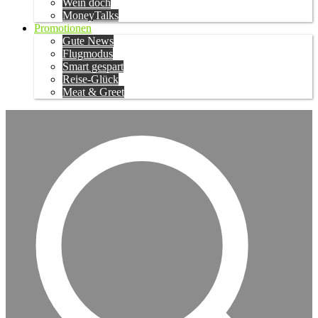
Wein doch
MoneyTalks
Promotionen
Gute News
Flugmodus
Smart gespart
Reise-Glück
Meat & Greet