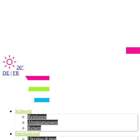
26°
DE
|
FR
Schweiz
Regionen
Abstimmungen
Reisen
International
Ukraine-Krieg