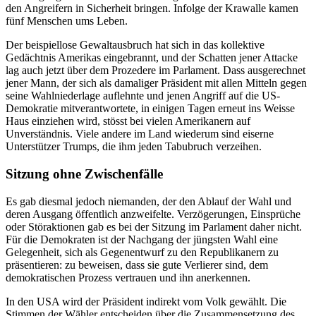
den Angreifern in Sicherheit bringen. Infolge der Krawalle kamen
fünf Menschen ums Leben.
Der beispiellose Gewaltausbruch hat sich in das kollektive
Gedächtnis Amerikas eingebrannt, und der Schatten jener Attacke
lag auch jetzt über dem Prozedere im Parlament. Dass ausgerechnet
jener Mann, der sich als damaliger Präsident mit allen Mitteln gegen
seine Wahlniederlage auflehnte und jenen Angriff auf die US-
Demokratie mitverantwortete, in einigen Tagen erneut ins Weisse
Haus einziehen wird, stösst bei vielen Amerikanern auf
Unverständnis. Viele andere im Land wiederum sind eiserne
Unterstützer Trumps, die ihm jeden Tabubruch verzeihen.
Sitzung ohne Zwischenfälle
Es gab diesmal jedoch niemanden, der den Ablauf der Wahl und
deren Ausgang öffentlich anzweifelte. Verzögerungen, Einsprüche
oder Störaktionen gab es bei der Sitzung im Parlament daher nicht.
Für die Demokraten ist der Nachgang der jüngsten Wahl eine
Gelegenheit, sich als Gegenentwurf zu den Republikanern zu
präsentieren: zu beweisen, dass sie gute Verlierer sind, dem
demokratischen Prozess vertrauen und ihn anerkennen.
In den USA wird der Präsident indirekt vom Volk gewählt. Die
Stimmen der Wähler entscheiden über die Zusammensetzung des