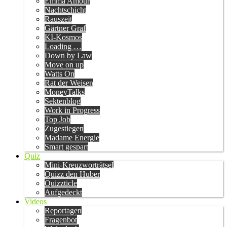
Emma Amour
Nachtschicht
Rauszeit
Gärtner Graf
KI-Kosmos
Loading …
Down by Law
Move on up
Watts On
Rat der Weisen
MoneyTalks
Sektenblog
Work in Progress
Top Job
Zugestiegen
Madame Energie
Smart gespart
Quiz
Mini-Kreuzworträtsel
Quizz den Huber
Quizzticle
Aufgedeckt
Videos
Reportagen
Fragenbot