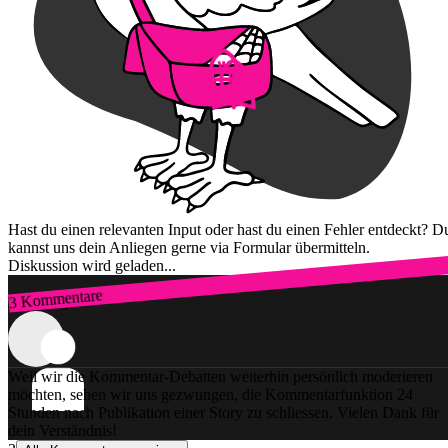
Hast du einen relevanten Input oder hast du einen Fehler entdeckt? D
kannst uns dein Anliegen gerne via Formular übermitteln.
Diskussion wird geladen...
3 Kommentare
Zum Login
Weil wir die Kommentar-Debatten weiterhin persönlich moderieren
möchten, sehen wir uns gezwungen, die Kommentarfunktion 24
Stunden nach Publikation einer Story zu schliessen. Vielen Dank für
dein Verständnis!