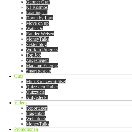
Gärtner Graf
KI-Kosmos
Loading …
Down by Law
Move on up
Watts On
Rat der Weisen
MoneyTalks
Sektenblog
Work in Progress
Top Job
Zugestiegen
Madame Energie
Smart gespart
Quiz
Mini-Kreuzworträtsel
Quizz den Huber
Quizzticle
Aufgedeckt
Videos
Reportagen
Fragenbot
Wein doch
MoneyTalks
Promotionen