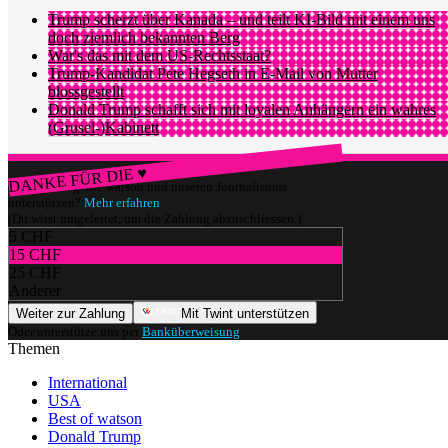
Trump scherzt über Kanada – und teilt KI-Bild mit einem uns
doch ziemlich bekannten Berg
War's das mit dem US-Rechtsstaat?
Trump-Kandidat Pete Hegseth in E-Mail von Mutter
blossgestellt
Donald Trump schafft sich mit loyalen Anhängern ein wahres
(Grusel-)Kabinett
DANKE FÜR DIE ♥
Würdest du gerne watson und unseren Journalismus
unterstützen?
Mehr erfahren
(Du wirst umgeleitet, um die Zahlung abzuschliessen.)
5 CHF
15 CHF
25 CHF
Anderer
Weiter zur Zahlung
Mit Twint unterstützen
Oder unterstütze uns per
Banküberweisung
.
Themen
International
USA
Best of watson
Donald Trump