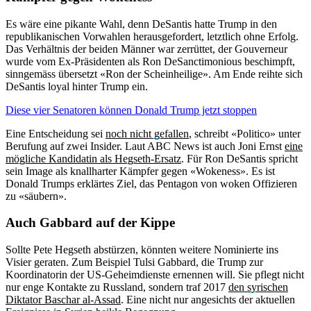
Es wäre eine pikante Wahl, denn DeSantis hatte Trump in den
republikanischen Vorwahlen herausgefordert, letztlich ohne Erfolg.
Das Verhältnis der beiden Männer war zerrüttet, der Gouverneur
wurde vom Ex-Präsidenten als Ron DeSanctimonious beschimpft,
sinngemäss übersetzt «Ron der Scheinheilige». Am Ende reihte sich
DeSantis loyal hinter Trump ein.
Diese vier Senatoren können Donald Trump jetzt stoppen
Eine Entscheidung sei
noch nicht gefallen
, schreibt «Politico» unter
Berufung auf zwei Insider. Laut ABC News ist auch Joni Ernst
eine
mögliche Kandidatin als Hegseth-Ersatz
. Für Ron DeSantis spricht
sein Image als knallharter Kämpfer gegen «Wokeness». Es ist
Donald Trumps erklärtes Ziel, das Pentagon von woken Offizieren
zu «säubern».
Auch Gabbard auf der Kippe
Sollte Pete Hegseth abstürzen, könnten weitere Nominierte ins
Visier geraten. Zum Beispiel Tulsi Gabbard, die Trump zur
Koordinatorin der US-Geheimdienste ernennen will. Sie pflegt nicht
nur enge Kontakte zu Russland, sondern traf 2017
den syrischen
Diktator Baschar al-Assad
. Eine nicht nur angesichts der aktuellen