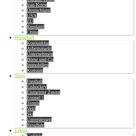
Iran-Krieg
Deutschland
USA
EU
Russland
China
Wirtschaft
Konjunktur
Arbeitsmarkt
Unternehmen
Börse und Co
Immobilien
Konsum
Sport
Fussball
Eishockey
Eismeister Zaugg
Formel 1
Tennis
Velo
Ski
Unvergessen
Resultate
Leben
Gefühle