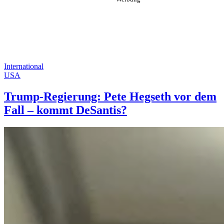
International
USA
Trump-Regierung: Pete Hegseth vor dem
Fall – kommt DeSantis?