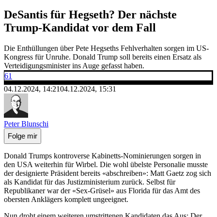
DeSantis für Hegseth? Der nächste
Trump-Kandidat vor dem Fall
Die Enthüllungen über Pete Hegseths Fehlverhalten sorgen im US-
Kongress für Unruhe. Donald Trump soll bereits einen Ersatz als
Verteidigungsminister ins Auge gefasst haben.
61
04.12.2024, 14:21
04.12.2024, 15:31
Peter Blunschi
Folge mir
Donald Trumps kontroverse Kabinetts-Nominierungen sorgen in
den USA weiterhin für Wirbel. Die wohl übelste Personalie musste
der designierte Präsident bereits «abschreiben»: Matt Gaetz zog sich
als Kandidat für das Justizministerium zurück. Selbst für
Republikaner war der «Sex-Grüsel» aus Florida für das Amt des
obersten Anklägers komplett ungeeignet.
Nun droht einem weiteren umstrittenen Kandidaten das Aus: Der