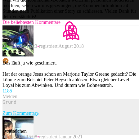
möchten, sehen wir uns gezwungen, die Kommentarfunktion 24
Stunden nach Publikation einer Story zu schliessen. Vielen Dank für
dein Verständnis!
Die beliebtesten Kommentare
N. Y. P.
04.12.2024 15:23
registriert August 2018
🍿🍿🍿🍿
Das läuft ja wie geschmiert.
Hat der orange Jesus schon an Marjorie Taylor Greene gedacht? Die
könnte zum Beispiel Peter Hegseth ablösen. Etwa gleicher Level.
Loyal bis zum Abwinken. Und dumm wie Bohnenstroh.
118
5
Melden
Zum Kommentar
Quieselchen
04.12.2024 15:08
registriert Januar 2021
Beitrag melden