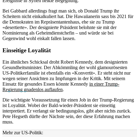
Ereignisse in Syrien heikle Begegnung.
Bei Gabbard allerdings fragt man sich, ob Donald Trump ihr
Scheitern nicht einkalkuliert hat. Die Hawaiianerin sass bis 2021 für
die Demokraten im Repräsentantenhaus, ehe sie zu Trump
«desertierte». Der designierte Präsident belohnte sie mit der
Nominierung als Geheimdienstchefin – und würde sie bei
Gegenwind wohl eiskalt fallen lassen.
Einseitige Loyalität
Ein ähnliches Schicksal droht Robert Kennedy, dem designierten
Gesundheitsminister. Der Abkömmling der wohl glamourösesten
US-Politikerfamilie ist ebenfalls ein «Konvertit». Er steht nicht nur
wegen seiner Ansichten zu Impfungen in der Kritik. Mit seinem
Einsatz für gesundes Essen könnte Kennedy
in einer Trump-
Regierung gnadenlos auflaufen
.
Die wichtigste Voraussetzung für einen Job in der Trump-Regierung
ist Loyalität. Wobei der Bald-wieder-Präsident sie einseitig
interpretiert. Er verlangt sie bedingungslos, gibt aber nichts zurück.
Pete Hegseth dürfte der Nächste sein, der diese Erfahrung machen
muss.
Mehr zur US-Politik: