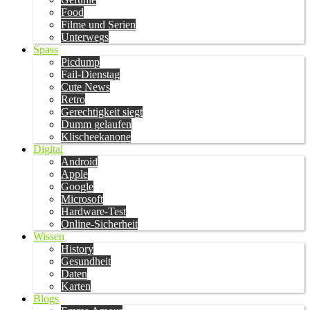
Food
Filme und Serien
Unterwegs
Spass
Picdump
Fail-Dienstag
Cute News
Retro
Gerechtigkeit siegt
Dumm gelaufen
Klischeekanone
Digital
Android
Apple
Google
Microsoft
Hardware-Test
Online-Sicherheit
Wissen
History
Gesundheit
Daten
Karten
Blogs