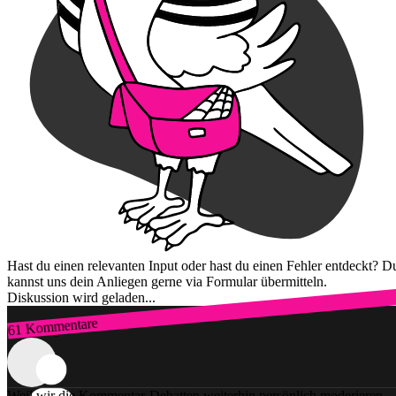
Hast du einen relevanten Input oder hast du einen Fehler entdeckt? D
kannst uns dein Anliegen gerne via Formular übermitteln.
Diskussion wird geladen...
61 Kommentare
Zum Login
Weil wir die Kommentar-Debatten weiterhin persönlich moderieren