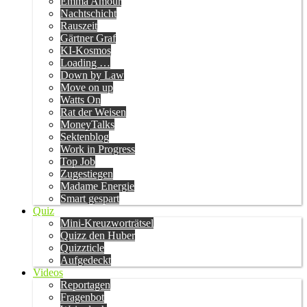
Emma Amour
Nachtschicht
Rauszeit
Gärtner Graf
KI-Kosmos
Loading …
Down by Law
Move on up
Watts On
Rat der Weisen
MoneyTalks
Sektenblog
Work in Progress
Top Job
Zugestiegen
Madame Energie
Smart gespart
Quiz
Mini-Kreuzworträtsel
Quizz den Huber
Quizzticle
Aufgedeckt
Videos
Reportagen
Fragenbot