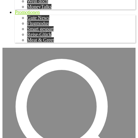
Wein doch
MoneyTalks
Promotionen
Gute News
Flugmodus
Smart gespart
Reise-Glück
Meat & Greet