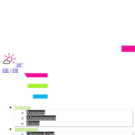
18°
DE
|
FR
Schweiz
Regionen
Abstimmungen
Reisen
International
Ukraine-Krieg