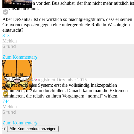
Das Trump jeden vor den Bus schubst, der ihm nicht mehr nützlich ist
ist sattsam bekannt.
Aber DeSantis? Ist der wirklich so machtgierig/dumm, dass er seinen
Gouverneursposten gegen eine untergeordnete Rolle in Washington
eintauscht?
81
3
Melden
Zum Kommentar
Kei Luscht
04.12.2024 14:45
registriert Dezember 2015
Beitrag melden
Das hat doch alles System: erst die vollständig Inakzeptablen
nominieren, die dann durchfallen. Danach kann man die Extremen
nominieren, die relativ zu ihren Vorgängern "normal" wirken.
74
4
Melden
Zum Kommentar
61
Alle Kommentare anzeigen