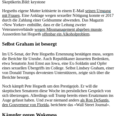
Skeptikerin.
Bild: keystone
Hegseths eigene Mutter kritisierte in einem E-Mail
seinen Umgang
mit Frauen
. Eine Anklage wegen sexueller Nötigung konnte er 2017
durch die Zahlung einer Geldsumme abwenden. Das Magazin
«New Yorker» enthüllte, dass er die Leitung zweier
Veteranenverbände
wegen Missmanagement abgeben musste
.
Ausserdem hat Hegseth
offenbar ein Alkoholproblem
.
Selbst Graham ist besorgt
Im US-Senat, der Pete Hegseths Ernennung bestätigen muss, sorgen
die Berichte für Unruhe. Auch Republikaner äusserten Bedenken,
etwa Senatorin Joni Ernst aus Iowa, eine Ex-Soldatin und Opfer
eines sexuellen Übergriffs im College. Selbst Lindsey Graham, einer
von Donald Trumps devotesten Unterstützern, zeigte sich über die
Berichte besorgt.
Noch kämpft Pete Hegseth um den Prestigejob. Er will die
skeptischen Senatoren diese Woche im persönlichen Gespräch von
sich überzeugen. Allerdings soll Trump bereits einen Ersatzmann ins
Auge gefasst haben. Und zwar niemand anders
als Ron DeSantis,
den Gouverneur von Florida
, berichtete das «Wall Street Journal».
Kämpfer gegen Wokeness