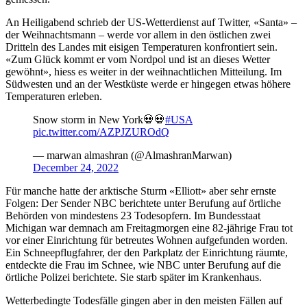
An Heiligabend schrieb der US-Wetterdienst auf Twitter, «Santa» –
der Weihnachtsmann – werde vor allem in den östlichen zwei
Dritteln des Landes mit eisigen Temperaturen konfrontiert sein.
«Zum Glück kommt er vom Nordpol und ist an dieses Wetter
gewöhnt», hiess es weiter in der weihnachtlichen Mitteilung. Im
Südwesten und an der Westküste werde er hingegen etwas höhere
Temperaturen erleben.
Snow storm in New York💀💀
#USA
pic.twitter.com/AZPJZUROdQ
— marwan almashran (@AlmashranMarwan)
December 24, 2022
Für manche hatte der arktische Sturm «Elliott» aber sehr ernste
Folgen: Der Sender NBC berichtete unter Berufung auf örtliche
Behörden von mindestens 23 Todesopfern. Im Bundesstaat
Michigan war demnach am Freitagmorgen eine 82-jährige Frau tot
vor einer Einrichtung für betreutes Wohnen aufgefunden worden.
Ein Schneepflugfahrer, der den Parkplatz der Einrichtung räumte,
entdeckte die Frau im Schnee, wie NBC unter Berufung auf die
örtliche Polizei berichtete. Sie starb später im Krankenhaus.
Wetterbedingte Todesfälle gingen aber in den meisten Fällen auf