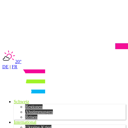
20°
DE
|
FR
Schweiz
Regionen
Abstimmungen
Reisen
International
Ukraine-Krieg