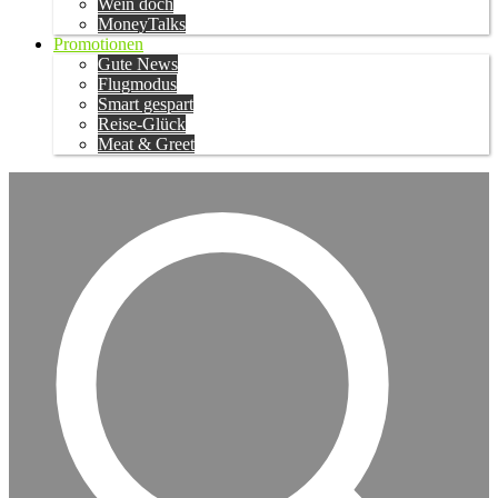
Wein doch
MoneyTalks
Promotionen
Gute News
Flugmodus
Smart gespart
Reise-Glück
Meat & Greet