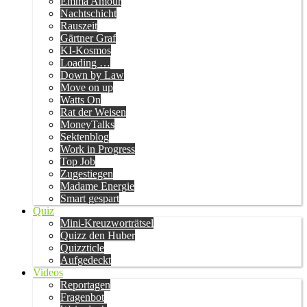
Emma Amour
Nachtschicht
Rauszeit
Gärtner Graf
KI-Kosmos
Loading …
Down by Law
Move on up
Watts On
Rat der Weisen
MoneyTalks
Sektenblog
Work in Progress
Top Job
Zugestiegen
Madame Energie
Smart gespart
Quiz
Mini-Kreuzworträtsel
Quizz den Huber
Quizzticle
Aufgedeckt
Videos
Reportagen
Fragenbot