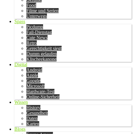
Food
Filme und Serien
Unterwegs
Spass
Picdump
Fail-Dienstag
Cute News
Retro
Gerechtigkeit siegt
Dumm gelaufen
Klischeekanone
Digital
Android
Apple
Google
Microsoft
Hardware-Test
Online-Sicherheit
Wissen
History
Gesundheit
Daten
Karten
Blogs