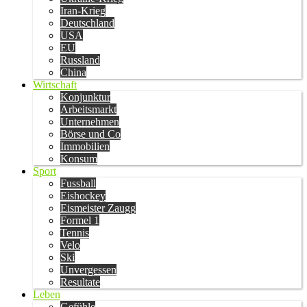
Iran-Krieg
Deutschland
USA
EU
Russland
China
Wirtschaft
Konjunktur
Arbeitsmarkt
Unternehmen
Börse und Co
Immobilien
Konsum
Sport
Fussball
Eishockey
Eismeister Zaugg
Formel 1
Tennis
Velo
Ski
Unvergessen
Resultate
Leben
Gefühle