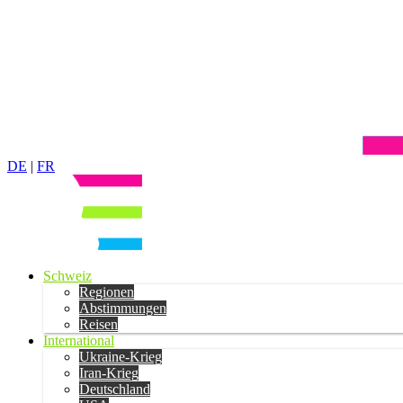
DE
|
FR
Schweiz
Regionen
Abstimmungen
Reisen
International
Ukraine-Krieg
Iran-Krieg
Deutschland