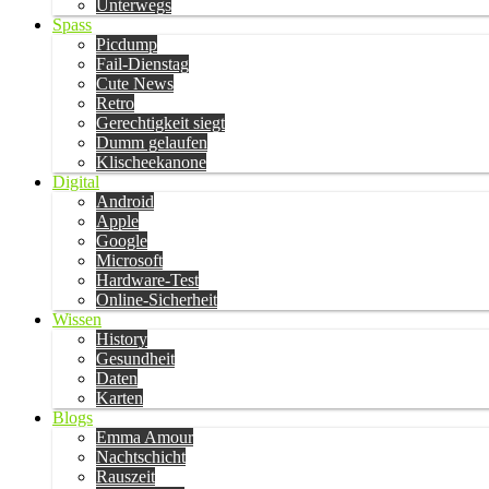
Unterwegs
Spass
Picdump
Fail-Dienstag
Cute News
Retro
Gerechtigkeit siegt
Dumm gelaufen
Klischeekanone
Digital
Android
Apple
Google
Microsoft
Hardware-Test
Online-Sicherheit
Wissen
History
Gesundheit
Daten
Karten
Blogs
Emma Amour
Nachtschicht
Rauszeit