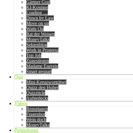
Gärtner Graf
KI-Kosmos
Loading …
Down by Law
Move on up
Watts On
Rat der Weisen
MoneyTalks
Sektenblog
Work in Progress
Top Job
Zugestiegen
Madame Energie
Smart gespart
Quiz
Mini-Kreuzworträtsel
Quizz den Huber
Quizzticle
Aufgedeckt
Videos
Reportagen
Fragenbot
Wein doch
MoneyTalks
Promotionen