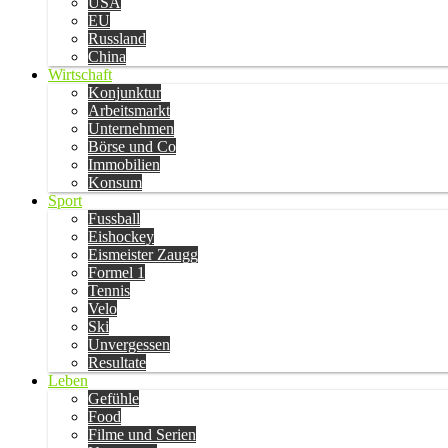
USA
EU
Russland
China
Wirtschaft
Konjunktur
Arbeitsmarkt
Unternehmen
Börse und Co
Immobilien
Konsum
Sport
Fussball
Eishockey
Eismeister Zaugg
Formel 1
Tennis
Velo
Ski
Unvergessen
Resultate
Leben
Gefühle
Food
Filme und Serien