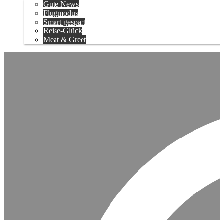
Gute News
Flugmodus
Smart gespart
Reise-Glück
Meat & Greet