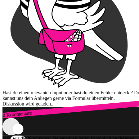
Hast du einen relevanten Input oder hast du einen Fehler entdeckt? D
kannst uns dein Anliegen gerne via Formular übermitteln.
Diskussion wird geladen...
0 Kommentare
Zum Login
Weil wir die Kommentar-Debatten weiterhin persönlich moderieren