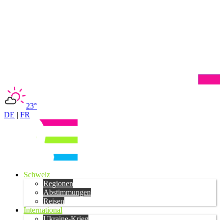
23°
DE
|
FR
Schweiz
Regionen
Abstimmungen
Reisen
International
Ukraine-Krieg