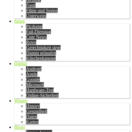
Food
Filme und Serien
Unterwegs
Spass
Picdump
Fail-Dienstag
Cute News
Retro
Gerechtigkeit siegt
Dumm gelaufen
Klischeekanone
Digital
Android
Apple
Google
Microsoft
Hardware-Test
Online-Sicherheit
Wissen
History
Gesundheit
Daten
Karten
Blogs