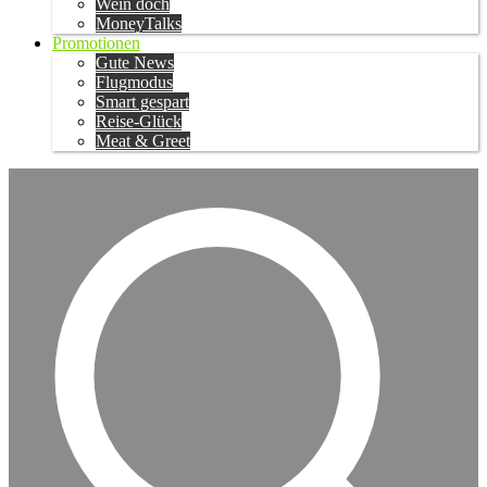
Wein doch
MoneyTalks
Promotionen
Gute News
Flugmodus
Smart gespart
Reise-Glück
Meat & Greet