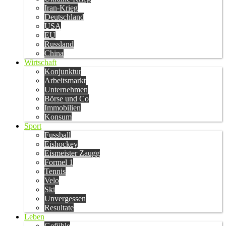
Iran-Krieg
Deutschland
USA
EU
Russland
China
Wirtschaft
Konjunktur
Arbeitsmarkt
Unternehmen
Börse und Co
Immobilien
Konsum
Sport
Fussball
Eishockey
Eismeister Zaugg
Formel 1
Tennis
Velo
Ski
Unvergessen
Resultate
Leben
Gefühle