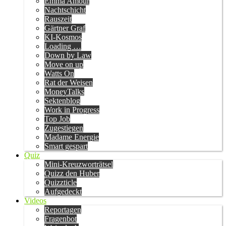
Emma Amour
Nachtschicht
Rauszeit
Gärtner Graf
KI-Kosmos
Loading …
Down by Law
Move on up
Watts On
Rat der Weisen
MoneyTalks
Sektenblog
Work in Progress
Top Job
Zugestiegen
Madame Energie
Smart gespart
Quiz
Mini-Kreuzworträtsel
Quizz den Huber
Quizzticle
Aufgedeckt
Videos
Reportagen
Fragenbot