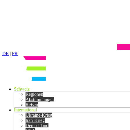
DE
|
FR
Schweiz
Regionen
Abstimmungen
Reisen
International
Ukraine-Krieg
Iran-Krieg
Deutschland