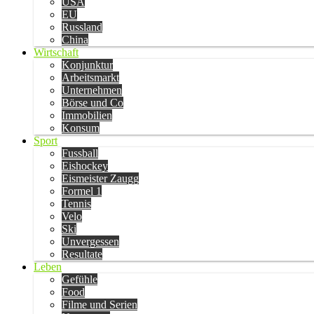
USA
EU
Russland
China
Wirtschaft
Konjunktur
Arbeitsmarkt
Unternehmen
Börse und Co
Immobilien
Konsum
Sport
Fussball
Eishockey
Eismeister Zaugg
Formel 1
Tennis
Velo
Ski
Unvergessen
Resultate
Leben
Gefühle
Food
Filme und Serien