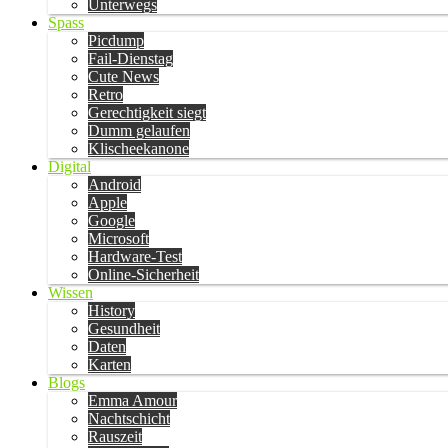
Unterwegs
Spass
Picdump
Fail-Dienstag
Cute News
Retro
Gerechtigkeit siegt
Dumm gelaufen
Klischeekanone
Digital
Android
Apple
Google
Microsoft
Hardware-Test
Online-Sicherheit
Wissen
History
Gesundheit
Daten
Karten
Blogs
Emma Amour
Nachtschicht
Rauszeit