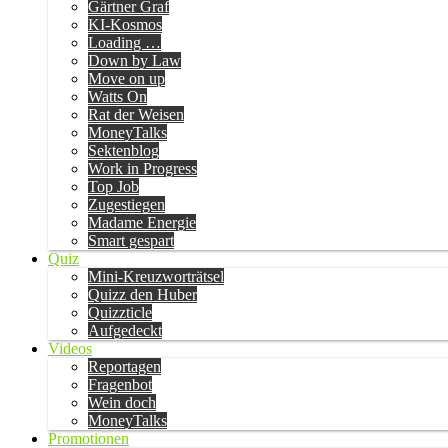
Gärtner Graf
KI-Kosmos
Loading …
Down by Law
Move on up
Watts On
Rat der Weisen
MoneyTalks
Sektenblog
Work in Progress
Top Job
Zugestiegen
Madame Energie
Smart gespart
Quiz
Mini-Kreuzworträtsel
Quizz den Huber
Quizzticle
Aufgedeckt
Videos
Reportagen
Fragenbot
Wein doch
MoneyTalks
Promotionen