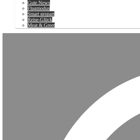
Gute News
Flugmodus
Smart gespart
Reise-Glück
Meat & Greet