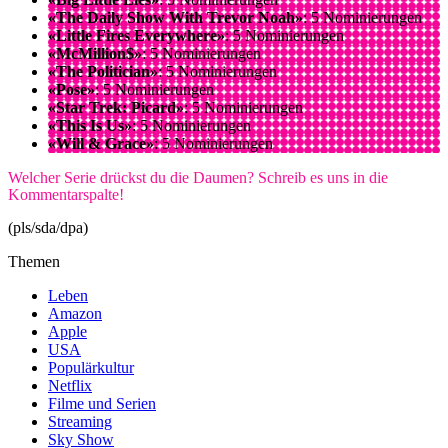
«The Daily Show With Trevor Noah»
: 5 Nominierungen
«Little Fires Everywhere»
: 5 Nominierungen
«McMillion$»
: 5 Nominierungen
«The Politician»
: 5 Nominierungen
«Pose»
: 5 Nominierungen
«Star Trek: Picard»
: 5 Nominierungen
«This Is Us»
: 5 Nominierungen
«Will & Grace»
: 5 Nominierungen
Welcher Serie drückst du die Daumen? Schreib es uns in die
Kommentarspalte!
(pls/sda/dpa)
Themen
Leben
Amazon
Apple
USA
Populärkultur
Netflix
Filme und Serien
Streaming
Sky Show