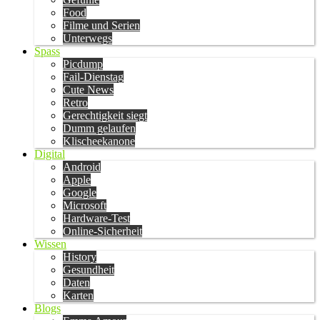
Food
Filme und Serien
Unterwegs
Spass
Picdump
Fail-Dienstag
Cute News
Retro
Gerechtigkeit siegt
Dumm gelaufen
Klischeekanone
Digital
Android
Apple
Google
Microsoft
Hardware-Test
Online-Sicherheit
Wissen
History
Gesundheit
Daten
Karten
Blogs