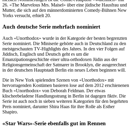
26. «The Marvelous Mrs. Maisel» über eine jüdische Hausfrau und
Mutter, die sich auf den männerdominierten Comedy-Bühnen New
Yorks versucht, erhielt 20.
Auch deutsche Serie mehrfach nominiert
Auch «Unorthodox» wurde in der Kategorie der besten begrenzten
Serie nominiert. Die Miniserie gehörte auch in Deutschland zu den
meistgeschauten TV-Highlights des Jahres. In den vier Folgen auf
Jiddisch, Englisch und Deutsch geht es um die
Emanzipationsgeschichte einer ultra-orthodoxen Jüdin aus der
Religionsgemeinschaft der Satmarer in Brooklyn, die ausgerechnet
in der deutschen Hauptstadt Berlin ein neues Leben beginnen will.
Die in New York spielenden Szenen von «Unorthodox» mit
hervorragenden Kostümen basieren lose auf dem 2012 erschienenen
Buch «Unorthodox» von Deborah Feldman. Der etwas
klischeebeladene Handlungsstrang in Berlin ist dagegen fiktiv. Die
Serie ist auch noch in sieben weiteren Kategorien für den begehrten
Preis nominiert, darunter Shira Haas für ihre Rolle als Esther
Shapiro.
«Star Wars»-Serie ebenfalls gut im Rennen