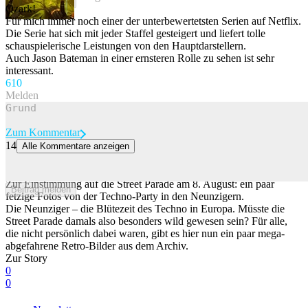
Beitrag melden
Ozark!
Für mich immer noch einer der unterbewertetsten Serien auf Netflix.
Die Serie hat sich mit jeder Staffel gesteigert und liefert tolle
schauspielerische Leistungen von den Hauptdarstellern.
Auch Jason Bateman in einer ernsteren Rolle zu sehen ist sehr
interessant.
61
0
Melden
Zum Kommentar
14
Alle Kommentare anzeigen
Machen wir eine Zeitreise, gehen wir zusammen an die Street
Parade der 90er!
Zur Einstimmung auf die Street Parade am 8. August: ein paar
Beitrag melden
fetzige Fotos von der Techno-Party in den Neunzigern.
Die Neunziger – die Blütezeit des Techno in Europa. Müsste die
Street Parade damals also besonders wild gewesen sein? Für alle,
die nicht persönlich dabei waren, gibt es hier nun ein paar mega-
abgefahrene Retro-Bilder aus dem Archiv.
Zur Story
0
0