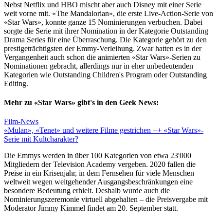
Nebst Netflix und HBO mischt aber auch Disney mit einer Serie
weit vorne mit. «The Mandalorian», die erste Live-Action-Serie von
«Star Wars», konnte ganze 15 Nominierungen verbuchen. Dabei
sorgte die Serie mit ihrer Nomination in der Kategorie Outstanding
Drama Series für eine Überraschung. Die Kategorie gehört zu den
prestigeträchtigsten der Emmy-Verleihung. Zwar hatten es in der
Vergangenheit auch schon die animierten «Star Wars»-Serien zu
Nominationen gebracht, allerdings nur in eher unbedeutenden
Kategorien wie Outstanding Children's Program oder Outstanding
Editing.
Mehr zu «Star Wars» gibt's in den Geek News:
Film-News
«Mulan», «Tenet» und weitere Filme gestrichen ++ «Star Wars»-
Serie mit Kultcharakter?
Die Emmys werden in über 100 Kategorien von etwa 23'000
Mitgliedern der Television Academy vergeben. 2020 fallen die
Preise in ein Krisenjahr, in dem Fernsehen für viele Menschen
weltweit wegen weitgehender Ausgangsbeschränkungen eine
besondere Bedeutung erhielt. Deshalb wurde auch die
Nominierungszeremonie virtuell abgehalten – die Preisvergabe mit
Moderator Jimmy Kimmel findet am 20. September statt.