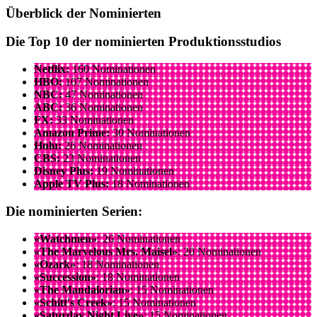
Überblick der Nominierten
Die Top 10 der nominierten Produktionsstudios
Netflix:
160 Nominationen
HBO:
107 Nominationen
NBC:
47 Nominationen
ABC:
36 Nominationen
FX:
33 Nominationen
Amazon Prime:
30 Nominationen
Hulu:
26 Nominationen
CBS:
23 Nominationen
Disney Plus:
19 Nominationen
Apple TV Plus:
18 Nominationen
Die nominierten Serien:
«Watchmen»
: 26 Nominationen
«The Marvelous Mrs. Maisel»
: 20 Nominationen
«Ozark»
: 18 Nominationen
«Succession»
: 18 Nominationen
«The Mandalorian»
: 15 Nominationen
«Schitt's Creek»
: 15 Nominationen
«Saturday Night Live»
: 15 Nominationen