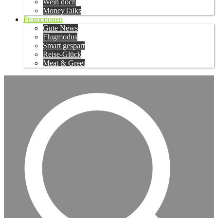
Wein doch
MoneyTalks
Promotionen
Gute News
Flugmodus
Smart gespart
Reise-Glück
Meat & Greet