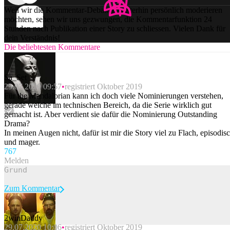
Weil wir die Kommentar-Debatten weiterhin persönlich moderieren
möchten, sehen wir uns gezwungen, die Kommentarfunktion 24
Stunden nach Publikation einer Story zu schliessen. Vielen Dank für
dein Verständnis!
Die beliebtesten Kommentare
Sa_Set
29.07.2020 09:57
registriert Oktober 2019
Für the Mandalorian kann ich doch viele Nominierungen verstehen,
gerade welche im technischen Bereich, da die Serie wirklich gut
gemacht ist. Aber verdient sie dafür die Nominierung Outstanding
Drama?
In meinen Augen nicht, dafür ist mir die Story viel zu Flach, episodis
und mager.
76
7
Melden
Zum Kommentar
2winDaddy
29.07.2020 10:06
registriert Oktober 2019