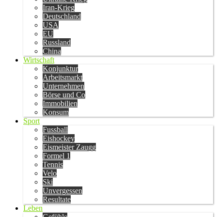
Iran-Krieg
Deutschland
USA
EU
Russland
China
Wirtschaft
Konjunktur
Arbeitsmarkt
Unternehmen
Börse und Co
Immobilien
Konsum
Sport
Fussball
Eishockey
Eismeister Zaugg
Formel 1
Tennis
Velo
Ski
Unvergessen
Resultate
Leben
Gefühle