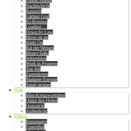
Emma Amour
Nachtschicht
Rauszeit
Gärtner Graf
KI-Kosmos
Loading …
Down by Law
Move on up
Watts On
Rat der Weisen
MoneyTalks
Sektenblog
Work in Progress
Top Job
Zugestiegen
Madame Energie
Smart gespart
Quiz
Mini-Kreuzworträtsel
Quizz den Huber
Quizzticle
Aufgedeckt
Videos
Reportagen
Fragenbot