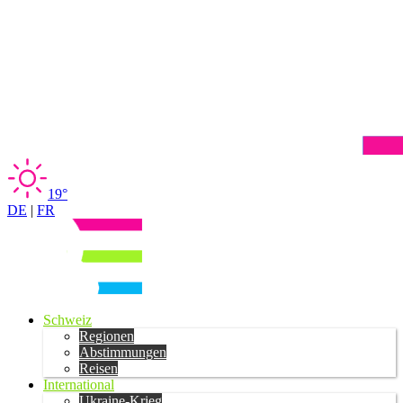
19°
DE
|
FR
Schweiz
Regionen
Abstimmungen
Reisen
International
Ukraine-Krieg