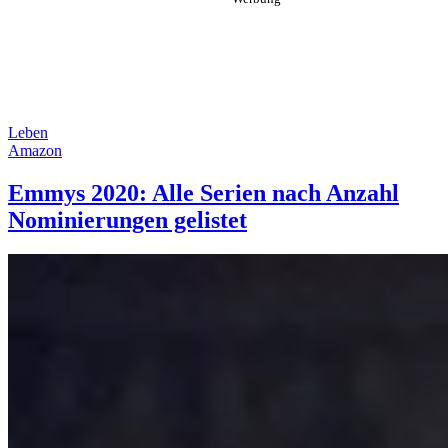
Leben
Amazon
Emmys 2020: Alle Serien nach Anzahl
Nominierungen gelistet