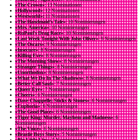
«The Crown»
: 13 Nominationen
«Hollywood»
: 12 Nominationen
«Westworld»:
11 Nominationen
«The Handmaid's Tale»
: 10 Nominierungen
«Mrs. America»
: 10 Nominierungen
«RuPaul's Drag Race»
: 10 Nominierungen
«Last Week Tonight With John Oliver»
: 9 Nominierungen
«The Oscars»
: 9 Nominierungen
«Insecure»
: 8 Nominierungen
«Killing Eve»
: 8 Nominierungen
«The Morning Show»
: 8 Nominierungen
«Stranger Things»
: 8 Nominierungen
«Unorthodox»
: 8 Nominierungen
«What We Do In The Shadows»
: 8 Nominierungen
«Better Call Saul»
: 7 Nominierungen
«Queer Eye»
: 7 Nominierungen
«Cheers»
: 6 Nominierungen
«Dave Chappelle; Sticks & Stones»
: 6 Nominierungen
«Euphoria»
: 6 Nominierungen
«The Good Place»
: 6 Nominierungen
«Tiger King: Murder, Mayhem and Madness»
: 6
Nominierungen
«The Voice»
: 6 Nominierungen
«Beastie Boys Story»
: 5 Nominierungen
«Big Little Lies»
: 5 Nominierungen