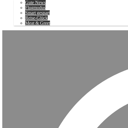
Gute News
Flugmodus
Smart gespart
Reise-Glück
Meat & Greet