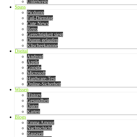
Unterwegs
Spass
Picdump
Fail-Dienstag
Cute News
Retro
Gerechtigkeit siegt
Dumm gelaufen
Klischeekanone
Digital
Android
Apple
Google
Microsoft
Hardware-Test
Online-Sicherheit
Wissen
History
Gesundheit
Daten
Karten
Blogs
Emma Amour
Nachtschicht
Rauszeit