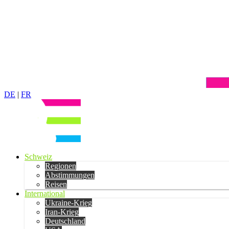
DE
|
FR
Schweiz
Regionen
Abstimmungen
Reisen
International
Ukraine-Krieg
Iran-Krieg
Deutschland