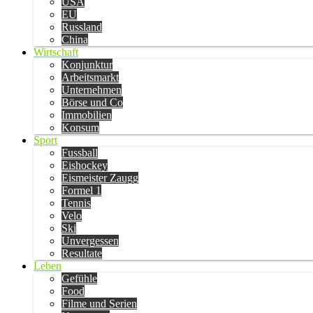
USA
EU
Russland
China
Wirtschaft
Konjunktur
Arbeitsmarkt
Unternehmen
Börse und Co
Immobilien
Konsum
Sport
Fussball
Eishockey
Eismeister Zaugg
Formel 1
Tennis
Velo
Ski
Unvergessen
Resultate
Leben
Gefühle
Food
Filme und Serien