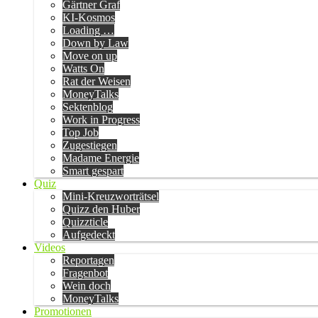
Gärtner Graf
KI-Kosmos
Loading …
Down by Law
Move on up
Watts On
Rat der Weisen
MoneyTalks
Sektenblog
Work in Progress
Top Job
Zugestiegen
Madame Energie
Smart gespart
Quiz
Mini-Kreuzworträtsel
Quizz den Huber
Quizzticle
Aufgedeckt
Videos
Reportagen
Fragenbot
Wein doch
MoneyTalks
Promotionen