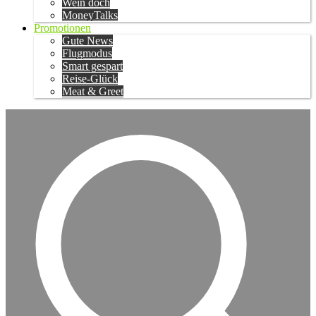
Wein doch
MoneyTalks
Promotionen
Gute News
Flugmodus
Smart gespart
Reise-Glück
Meat & Greet