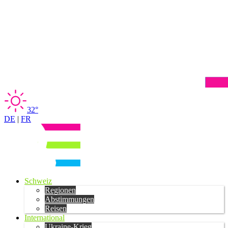
32°
DE
|
FR
Schweiz
Regionen
Abstimmungen
Reisen
International
Ukraine-Krieg