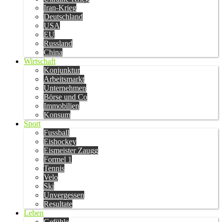
Iran-Krieg
Deutschland
USA
EU
Russland
China
Wirtschaft
Konjunktur
Arbeitsmarkt
Unternehmen
Börse und Co
Immobilien
Konsum
Sport
Fussball
Eishockey
Eismeister Zaugg
Formel 1
Tennis
Velo
Ski
Unvergessen
Resultate
Leben
Gefühle