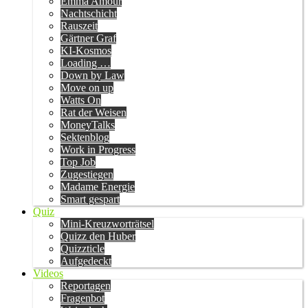
Emma Amour
Nachtschicht
Rauszeit
Gärtner Graf
KI-Kosmos
Loading …
Down by Law
Move on up
Watts On
Rat der Weisen
MoneyTalks
Sektenblog
Work in Progress
Top Job
Zugestiegen
Madame Energie
Smart gespart
Quiz
Mini-Kreuzworträtsel
Quizz den Huber
Quizzticle
Aufgedeckt
Videos
Reportagen
Fragenbot