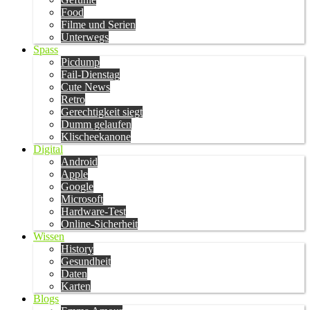
Food
Filme und Serien
Unterwegs
Spass
Picdump
Fail-Dienstag
Cute News
Retro
Gerechtigkeit siegt
Dumm gelaufen
Klischeekanone
Digital
Android
Apple
Google
Microsoft
Hardware-Test
Online-Sicherheit
Wissen
History
Gesundheit
Daten
Karten
Blogs