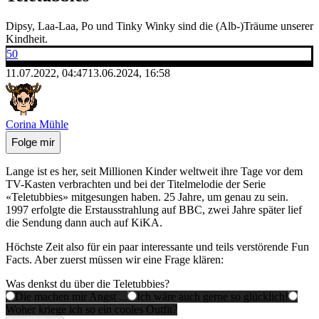
Dipsy, Laa-Laa, Po und Tinky Winky sind die (Alb-)Träume unserer
Kindheit.
50
11.07.2022, 04:47
13.06.2024, 16:58
Corina Mühle
Folge mir
Lange ist es her, seit Millionen Kinder weltweit ihre Tage vor dem
TV-Kasten verbrachten und bei der Titelmelodie der Serie
«Teletubbies» mitgesungen haben. 25 Jahre, um genau zu sein.
1997 erfolgte die Erstausstrahlung auf BBC, zwei Jahre später lief
die Sendung dann auch auf KiKA.
Höchste Zeit also für ein paar interessante und teils verstörende Fun
Facts. Aber zuerst müssen wir eine Frage klären:
Was denkst du über die Teletubbies?
Die machen mir Angst ...
Ich wäre auch gerne so glücklich!
Woher kriege ich so ein cooles Outfit?