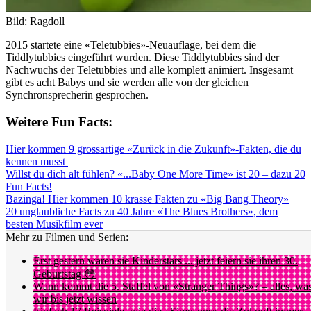
Bild: Ragdoll
2015 startete eine «Teletubbies»-Neuauflage, bei dem die
Tiddlytubbies eingeführt wurden. Diese Tiddlytubbies sind der
Nachwuchs der Teletubbies und alle komplett animiert. Insgesamt
gibt es acht Babys und sie werden alle von der gleichen
Synchronsprecherin gesprochen.
Weitere Fun Facts:
Hier kommen 9 grossartige «Zurück in die Zukunft»-Fakten, die du
kennen musst
Willst du dich alt fühlen? «...Baby One More Time» ist 20 – dazu 20
Fun Facts!
Bazinga! Hier kommen 10 krasse Fakten zu «Big Bang Theory»
20 unglaubliche Facts zu 40 Jahre «The Blues Brothers», dem
besten Musikfilm ever
Mehr zu Filmen und Serien:
Erst gestern waren sie Kinderstars ... jetzt feiern sie ihren 30.
Geburtstag 😳
Wann kommt die 5. Staffel von «Stranger Things»? – alles, wa
wir bis jetzt wissen