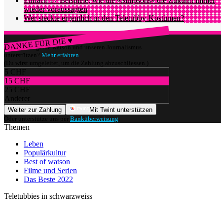
Einfach 17 Beispiele, wie die «Simpsons» die Zukunft immer
wieder voraussagten
Wer steckte eigentlich in den Teletubby-Kostümen?
DANKE FÜR DIE ♥
Würdest du gerne watson und unseren Journalismus
unterstützen?
Mehr erfahren
(Du wirst umgeleitet, um die Zahlung abzuschliessen.)
5 CHF
15 CHF
25 CHF
Anderer
Weiter zur Zahlung
Mit Twint unterstützen
Oder unterstütze uns per
Banküberweisung
.
Themen
Leben
Populärkultur
Best of watson
Filme und Serien
Das Beste 2022
Teletubbies in schwarzweiss