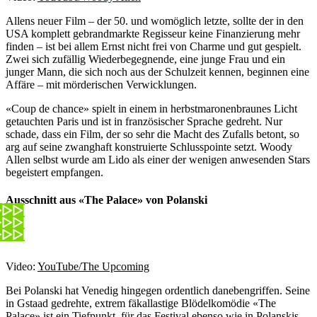
Allens neuer Film – der 50. und womöglich letzte, sollte der in den
USA komplett gebrandmarkte Regisseur keine Finanzierung mehr
finden – ist bei allem Ernst nicht frei von Charme und gut gespielt.
Zwei sich zufällig Wiederbegegnende, eine junge Frau und ein
junger Mann, die sich noch aus der Schulzeit kennen, beginnen eine
Affäre – mit mörderischen Verwicklungen.
«Coup de chance» spielt in einem in herbstmaronenbraunes Licht
getauchten Paris und ist in französischer Sprache gedreht. Nur
schade, dass ein Film, der so sehr die Macht des Zufalls betont, so
arg auf seine zwanghaft konstruierte Schlusspointe setzt. Woody
Allen selbst wurde am Lido als einer der wenigen anwesenden Stars
begeistert empfangen.
Ausschnitt aus «The Palace» von Polanski
Video:
YouTube/The Upcoming
Bei Polanski hat Venedig hingegen ordentlich danebengriffen. Seine
in Gstaad gedrehte, extrem fäkallastige Blödelkomödie «The
Palace» ist ein Tiefpunkt, für das Festival ebenso wie in Polanskis