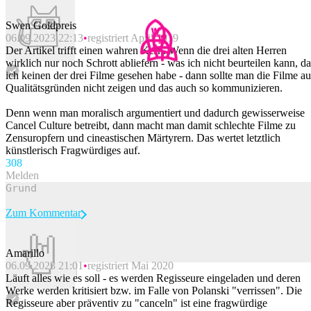
Swen Goldpreis
06.09.2023 22:13
registriert April 2019
Der Artikel trifft einen wahren Kern. Wenn die drei alten Herren
wirklich nur noch Schrott abliefern - was ich nicht beurteilen kann, da
ich keinen der drei Filme gesehen habe - dann sollte man die Filme au
Qualitätsgründen nicht zeigen und das auch so kommunizieren.
Denn wenn man moralisch argumentiert und dadurch gewisserweise
Cancel Culture betreibt, dann macht man damit schlechte Filme zu
Zensuropfern und cineastischen Märtyrern. Das wertet letztlich
künstlerisch Fragwürdiges auf.
30
8
Melden
Zum Kommentar
Amarillo
06.09.2023 21:01
registriert Mai 2020
Beitrag melden
Läuft alles wie es soll - es werden Regisseure eingeladen und deren
Werke werden kritisiert bzw. im Falle von Polanski "verrissen". Die
Regisseure aber präventiv zu "canceln" ist eine fragwürdige