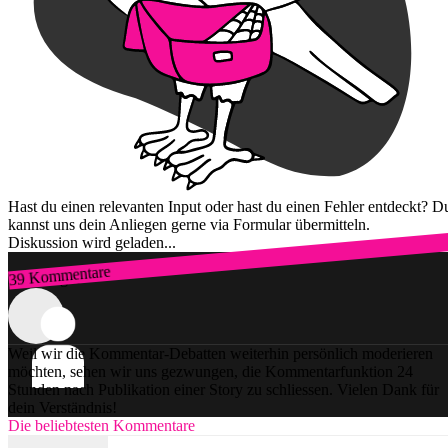
Hast du einen relevanten Input oder hast du einen Fehler entdeckt? D
kannst uns dein Anliegen gerne via Formular übermitteln.
Diskussion wird geladen...
39 Kommentare
Zum Login
Weil wir die Kommentar-Debatten weiterhin persönlich moderieren
möchten, sehen wir uns gezwungen, die Kommentarfunktion 24
Stunden nach Publikation einer Story zu schliessen. Vielen Dank für
dein Verständnis!
Die beliebtesten Kommentare