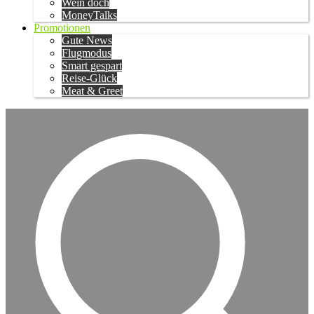
Wein doch
MoneyTalks
Promotionen
Gute News
Flugmodus
Smart gespart
Reise-Glück
Meat & Greet