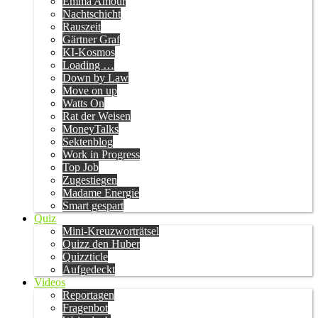
Emma Amour
Nachtschicht
Rauszeit
Gärtner Graf
KI-Kosmos
Loading …
Down by Law
Move on up
Watts On
Rat der Weisen
MoneyTalks
Sektenblog
Work in Progress
Top Job
Zugestiegen
Madame Energie
Smart gespart
Quiz
Mini-Kreuzworträtsel
Quizz den Huber
Quizzticle
Aufgedeckt
Videos
Reportagen
Fragenbot