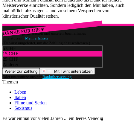
Meisterwerke einrichten. Sondern lediglich den Mut haben, auch
mal höflich abzusagen – und zu seinem Versprechen von
künstlerischer Qualität stehen.
DANKE FÜR DIE ♥
Würdest du gerne watson und unseren Journalismus
unterstützen?
Mehr erfahren
(Du wirst umgeleitet, um die Zahlung abzuschliessen.)
5 CHF
15 CHF
25 CHF
Anderer
Weiter zur Zahlung
Mit Twint unterstützen
Oder unterstütze uns per
Banküberweisung
.
Themen
Leben
Italien
Filme und Serien
Sexismus
Es war einmal vor vielen Jahren ... ein leeres Venedig