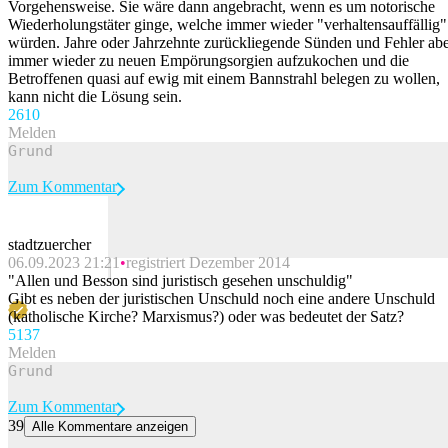
Vorgehensweise. Sie wäre dann angebracht, wenn es um notorische
Wiederholungstäter ginge, welche immer wieder "verhaltensauffällig"
würden. Jahre oder Jahrzehnte zurückliegende Sünden und Fehler ab
immer wieder zu neuen Empörungsorgien aufzukochen und die
Betroffenen quasi auf ewig mit einem Bannstrahl belegen zu wollen,
kann nicht die Lösung sein.
26
10
Melden
Zum Kommentar
stadtzuercher
06.09.2023 21:21
registriert Dezember 2014
Beitrag melden
"Allen und Besson sind juristisch gesehen unschuldig"
Gibt es neben der juristischen Unschuld noch eine andere Unschuld
(katholische Kirche? Marxismus?) oder was bedeutet der Satz?
51
37
Melden
Zum Kommentar
39
Alle Kommentare anzeigen
Eckige Sneaker von Adidas und Nike spalten das Netz