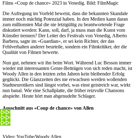
Films «Coup de chance» 2023 in Venedig.
Bild: FilmMagic
Die Aufregung im Vorfeld beweist, dass die bekannten Skandale
immer noch mächtig Potenzial haben. In den Medien kann daran
zum millionsten Mal die nie letztgültig zu beantwortende Frage
diskutiert werden: Kann, soll, darf, ja muss man die Kunst vom
Künstler trennen? Der Leiter des Festivals von Venedig, Alberto
Barbera, sagte im «Guardian», er sei kein Richter, der das
Fehlverhalten anderer beurteile, sondern ein Filmkritiker, der die
Qualität von Filmen bewerte.
Nun gut, nehmen wir ihn beim Wort. Während Luc Besson immer
wieder mit interessanten Genre-Beiträgen von sich reden macht, ist
Woody Allen in den letzten zehn Jahren kein bleibender Erfolg
geglückt. Die Glanzzeiten des nie erwachsen werden wollenden
Stadtneurotikers sind längst vorbei, was einst geistreich war, wirkt
nun banal. Wie eine Schallplatte, die früher reizvolle Chansons
abspielte. Heute hört man abgenudelte Schlager.
Ausschnitt aus «Coup de chance» von Allen
Video:
YouTube/Woody Allen