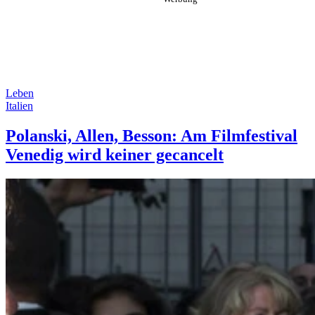
Leben
Italien
Polanski, Allen, Besson: Am Filmfestival
Venedig wird keiner gecancelt