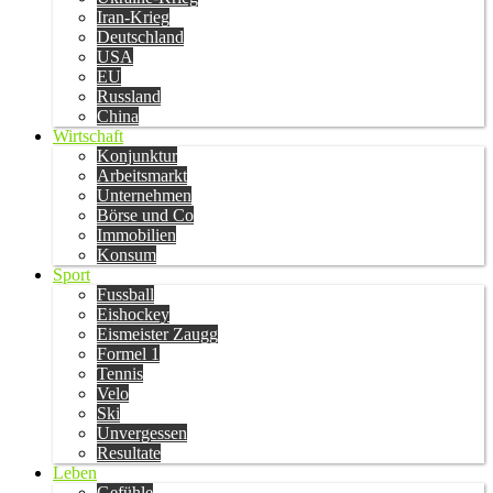
Iran-Krieg
Deutschland
USA
EU
Russland
China
Wirtschaft
Konjunktur
Arbeitsmarkt
Unternehmen
Börse und Co
Immobilien
Konsum
Sport
Fussball
Eishockey
Eismeister Zaugg
Formel 1
Tennis
Velo
Ski
Unvergessen
Resultate
Leben
Gefühle