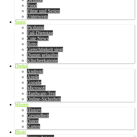
Food
Filme und Serien
Unterwegs
Spass
Picdump
Fail-Dienstag
Cute News
Retro
Gerechtigkeit siegt
Dumm gelaufen
Klischeekanone
Digital
Android
Apple
Google
Microsoft
Hardware-Test
Online-Sicherheit
Wissen
History
Gesundheit
Daten
Karten
Blogs