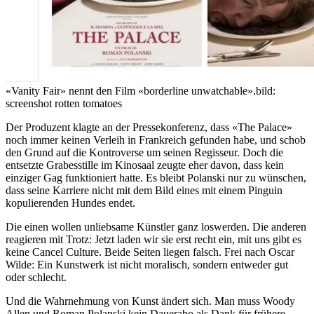
«Vanity Fair» nennt den Film «borderline unwatchable».
bild:
screenshot rotten tomatoes
Der Produzent klagte an der Pressekonferenz, dass «The Palace»
noch immer keinen Verleih in Frankreich gefunden habe, und schob
den Grund auf die Kontroverse um seinen Regisseur. Doch die
entsetzte Grabesstille im Kinosaal zeugte eher davon, dass kein
einziger Gag funktioniert hatte. Es bleibt Polanski nur zu wünschen,
dass seine Karriere nicht mit dem Bild eines mit einem Pinguin
kopulierenden Hundes endet.
Die einen wollen unliebsame Künstler ganz loswerden. Die anderen
reagieren mit Trotz: Jetzt laden wir sie erst recht ein, mit uns gibt es
keine Cancel Culture. Beide Seiten liegen falsch. Frei nach Oscar
Wilde: Ein Kunstwerk ist nicht moralisch, sondern entweder gut
oder schlecht.
Und die Wahrnehmung von Kunst ändert sich. Man muss Woody
Allen und Roman Polanski kein Dauerabo als Dank für frühere