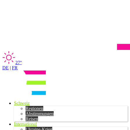
27°
DE
|
FR
Schweiz
Regionen
Abstimmungen
Reisen
International
Ukraine-Krieg