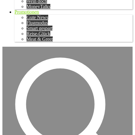
Wein doch
MoneyTalks
Promotionen
Gute News
Flugmodus
Smart gespart
Reise-Glück
Meat & Greet