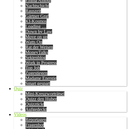
Emma Amour
Nachtschicht
Rauszeit
Gärtner Graf
KI-Kosmos
Loading …
Down by Law
Move on up
Watts On
Rat der Weisen
MoneyTalks
Sektenblog
Work in Progress
Top Job
Zugestiegen
Madame Energie
Smart gespart
Quiz
Mini-Kreuzworträtsel
Quizz den Huber
Quizzticle
Aufgedeckt
Videos
Reportagen
Fragenbot