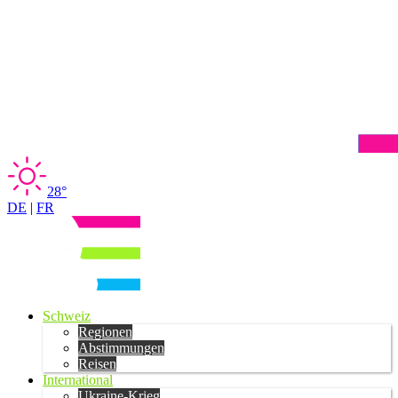
28°
DE
|
FR
Schweiz
Regionen
Abstimmungen
Reisen
International
Ukraine-Krieg