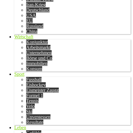
Iran-Krieg
Deutschland
USA
EU
Russland
China
Wirtschaft
Konjunktur
Arbeitsmarkt
Unternehmen
Börse und Co
Immobilien
Konsum
Sport
Fussball
Eishockey
Eismeister Zaugg
Formel 1
Tennis
Velo
Ski
Unvergessen
Resultate
Leben
Gefühle