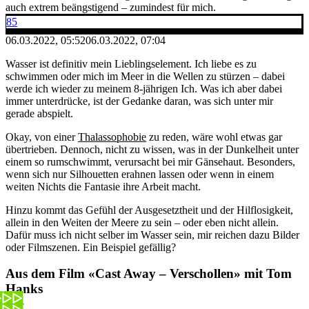
auch extrem beängstigend – zumindest für mich.
85
06.03.2022, 05:52
06.03.2022, 07:04
Wasser ist definitiv mein Lieblingselement. Ich liebe es zu
schwimmen oder mich im Meer in die Wellen zu stürzen – dabei
werde ich wieder zu meinem 8-jährigen Ich. Was ich aber dabei
immer unterdrücke, ist der Gedanke daran, was sich unter mir
gerade abspielt.
Okay, von einer
Thalassophobie
zu reden, wäre wohl etwas gar
übertrieben. Dennoch, nicht zu wissen, was in der Dunkelheit unter
einem so rumschwimmt, verursacht bei mir Gänsehaut. Besonders,
wenn sich nur Silhouetten erahnen lassen oder wenn in einem
weiten Nichts die Fantasie ihre Arbeit macht.
Hinzu kommt das Gefühl der Ausgesetztheit und der Hilflosigkeit,
allein in den Weiten der Meere zu sein – oder eben nicht allein.
Dafür muss ich nicht selber im Wasser sein, mir reichen dazu Bilder
oder Filmszenen. Ein Beispiel gefällig?
Aus dem Film «Cast Away – Verschollen» mit Tom
Hanks