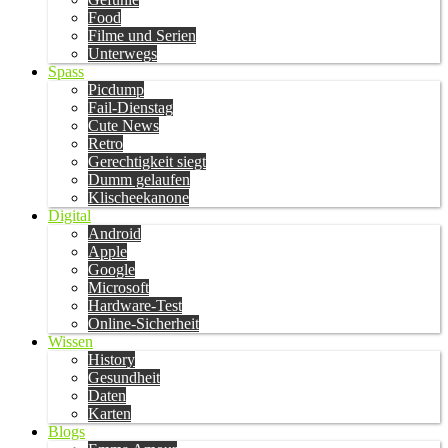
Food
Filme und Serien
Unterwegs
Spass
Picdump
Fail-Dienstag
Cute News
Retro
Gerechtigkeit siegt
Dumm gelaufen
Klischeekanone
Digital
Android
Apple
Google
Microsoft
Hardware-Test
Online-Sicherheit
Wissen
History
Gesundheit
Daten
Karten
Blogs