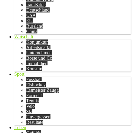
Iran-Krieg
Deutschland
USA
EU
Russland
China
Wirtschaft
Konjunktur
Arbeitsmarkt
Unternehmen
Börse und Co
Immobilien
Konsum
Sport
Fussball
Eishockey
Eismeister Zaugg
Formel 1
Tennis
Velo
Ski
Unvergessen
Resultate
Leben
Gefühle