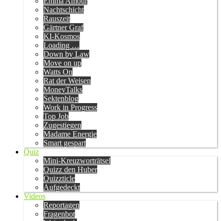
Emma Amour
Nachtschicht
Rauszeit
Gärtner Graf
KI-Kosmos
Loading …
Down by Law
Move on up
Watts On
Rat der Weisen
MoneyTalks
Sektenblog
Work in Progress
Top Job
Zugestiegen
Madame Energie
Smart gespart
Quiz
Mini-Kreuzworträtsel
Quizz den Huber
Quizzticle
Aufgedeckt
Videos
Reportagen
Fragenbot