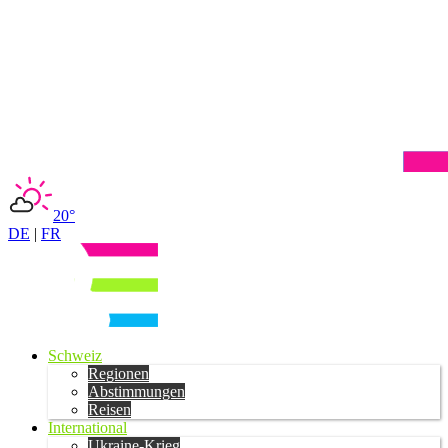
20°
DE
|
FR
Schweiz
Regionen
Abstimmungen
Reisen
International
Ukraine-Krieg