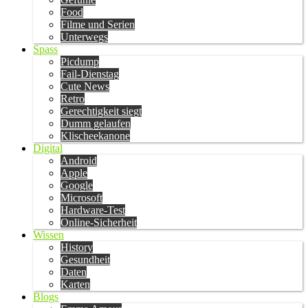
Food
Filme und Serien
Unterwegs
Spass
Picdump
Fail-Dienstag
Cute News
Retro
Gerechtigkeit siegt
Dumm gelaufen
Klischeekanone
Digital
Android
Apple
Google
Microsoft
Hardware-Test
Online-Sicherheit
Wissen
History
Gesundheit
Daten
Karten
Blogs