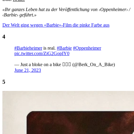
«Ihr ganzes Leben hat zu der Veröffentlichung von ‹Oppenheimer› /
‹Barbie› geführt.»
Der Welt ging wegen «Barbie»-Film die pinke Farbe aus
#Barbieheimer
is real.
#Barbie
#Oppenheimer
pic.twitter.com/ZiG2GopIY0
— Just a bloke on a bike 🚵🏻‍♂️ (@Berk_On_A_Bike)
June 21, 2023