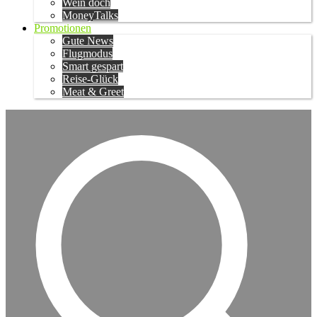
Wein doch
MoneyTalks
Promotionen
Gute News
Flugmodus
Smart gespart
Reise-Glück
Meat & Greet