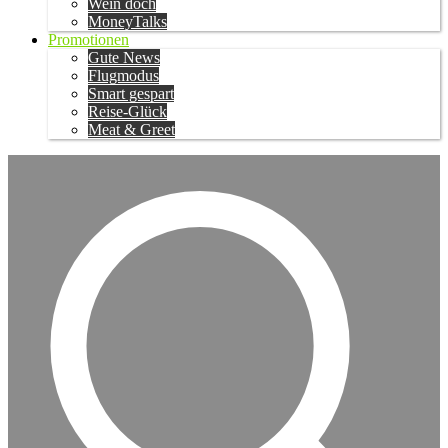
Wein doch
MoneyTalks
Promotionen
Gute News
Flugmodus
Smart gespart
Reise-Glück
Meat & Greet