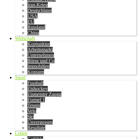
Iran-Krieg
Deutschland
USA
EU
Russland
China
Wirtschaft
Konjunktur
Arbeitsmarkt
Unternehmen
Börse und Co
Immobilien
Konsum
Sport
Fussball
Eishockey
Eismeister Zaugg
Formel 1
Tennis
Velo
Ski
Unvergessen
Resultate
Leben
Gefühle