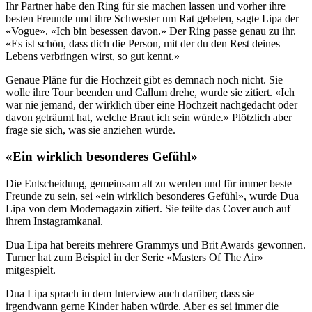
Ihr Partner habe den Ring für sie machen lassen und vorher ihre
besten Freunde und ihre Schwester um Rat gebeten, sagte Lipa der
«Vogue». «Ich bin besessen davon.» Der Ring passe genau zu ihr.
«Es ist schön, dass dich die Person, mit der du den Rest deines
Lebens verbringen wirst, so gut kennt.»
Genaue Pläne für die Hochzeit gibt es demnach noch nicht. Sie
wolle ihre Tour beenden und Callum drehe, wurde sie zitiert. «Ich
war nie jemand, der wirklich über eine Hochzeit nachgedacht oder
davon geträumt hat, welche Braut ich sein würde.» Plötzlich aber
frage sie sich, was sie anziehen würde.
«Ein wirklich besonderes Gefühl»
Die Entscheidung, gemeinsam alt zu werden und für immer beste
Freunde zu sein, sei «ein wirklich besonderes Gefühl», wurde Dua
Lipa von dem Modemagazin zitiert. Sie teilte das Cover auch auf
ihrem Instagramkanal.
Dua Lipa hat bereits mehrere Grammys und Brit Awards gewonnen.
Turner hat zum Beispiel in der Serie «Masters Of The Air»
mitgespielt.
Dua Lipa sprach in dem Interview auch darüber, dass sie
irgendwann gerne Kinder haben würde. Aber es sei immer die