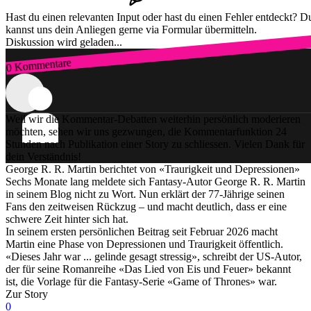
Hast du einen relevanten Input oder hast du einen Fehler entdeckt? D
kannst uns dein Anliegen gerne via Formular übermitteln.
Diskussion wird geladen...
0 Kommentare
Zum Login
Weil wir die Kommentar-Debatten weiterhin persönlich moderieren
möchten, sehen wir uns gezwungen, die Kommentarfunktion 24
Stunden nach Publikation einer Story zu schliessen. Vielen Dank für
dein Verständnis!
George R. R. Martin berichtet von «Traurigkeit und Depressionen»
Sechs Monate lang meldete sich Fantasy-Autor George R. R. Martin
in seinem Blog nicht zu Wort. Nun erklärt der 77-Jährige seinen
Fans den zeitweisen Rückzug – und macht deutlich, dass er eine
schwere Zeit hinter sich hat.
In seinem ersten persönlichen Beitrag seit Februar 2026 macht
Martin eine Phase von Depressionen und Traurigkeit öffentlich.
«Dieses Jahr war ... gelinde gesagt stressig», schreibt der US-Autor,
der für seine Romanreihe «Das Lied von Eis und Feuer» bekannt
ist, die Vorlage für die Fantasy-Serie «Game of Thrones» war.
Zur Story
0