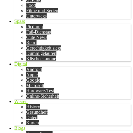
Food
Filme und Serien
Unterwegs
Spass
Picdump
Fail-Dienstag
Cute News
Retro
Gerechtigkeit siegt
Dumm gelaufen
Klischeekanone
Digital
Android
Apple
Google
Microsoft
Hardware-Test
Online-Sicherheit
Wissen
History
Gesundheit
Daten
Karten
Blogs