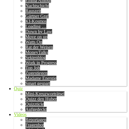
Emma Amour
Nachtschicht
Rauszeit
Gärtner Graf
KI-Kosmos
Loading …
Down by Law
Move on up
Watts On
Rat der Weisen
MoneyTalks
Sektenblog
Work in Progress
Top Job
Zugestiegen
Madame Energie
Smart gespart
Quiz
Mini-Kreuzworträtsel
Quizz den Huber
Quizzticle
Aufgedeckt
Videos
Reportagen
Fragenbot