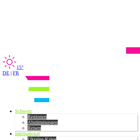
15°
DE
|
FR
Schweiz
Regionen
Abstimmungen
Reisen
International
Ukraine-Krieg