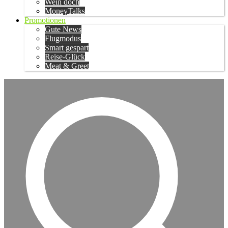
Wein doch
MoneyTalks
Promotionen
Gute News
Flugmodus
Smart gespart
Reise-Glück
Meat & Greet