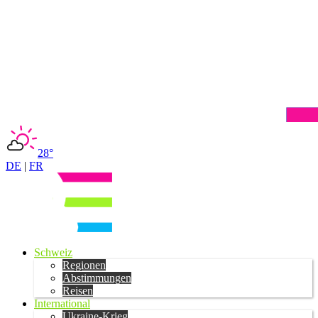
28°
DE
|
FR
Schweiz
Regionen
Abstimmungen
Reisen
International
Ukraine-Krieg