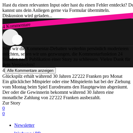
Hast du einen relevanten Input oder hast du einen Fehler entdeckt? D
kannst uns dein Anliegen gerne via Formular übermitteln.
Diskussion wird geladen...
4 Kommentare
Zum Login
Weil wir die Kommentar-Debatten weiterhin persönlich moderieren
möchten, sehen wir uns gezwungen, die Kommentarfunktion 24
Stunden nach Publikation einer Story zu schliessen. Vielen Dank für
dein Verständnis!
4
Alle Kommentare anzeigen
Glückspilz erhält während 30 Jahren 22'222 Franken pro Monat
Ein glücklicher Mitspieler oder eine Mitspielerin hat bei der Ziehung
vom Montag beim Spiel Eurodreams den Hauptgewinn abgeräumt.
Der oder die Gewinnerin bekommt während 30 Jahren eine
monatliche Zahlung von 22'222 Franken ausbezahlt.
Zur Story
0
0
Newsletter