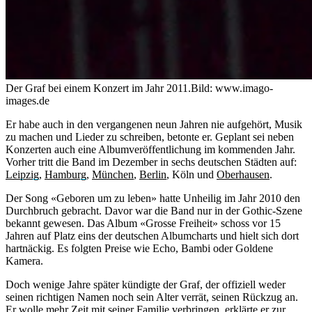
Der Graf bei einem Konzert im Jahr 2011.
Bild: www.imago-
images.de
Er habe auch in den vergangenen neun Jahren nie aufgehört, Musik
zu machen und Lieder zu schreiben, betonte er. Geplant sei neben
Konzerten auch eine Albumveröffentlichung im kommenden Jahr.
Vorher tritt die Band im Dezember in sechs deutschen Städten auf:
Leipzig
,
Hamburg
,
München
,
Berlin
, Köln und
Oberhausen
.
Der Song «Geboren um zu leben» hatte Unheilig im Jahr 2010 den
Durchbruch gebracht. Davor war die Band nur in der Gothic-Szene
bekannt gewesen. Das Album «Grosse Freiheit» schoss vor 15
Jahren auf Platz eins der deutschen Albumcharts und hielt sich dort
hartnäckig. Es folgten Preise wie Echo, Bambi oder Goldene
Kamera.
Doch wenige Jahre später kündigte der Graf, der offiziell weder
seinen richtigen Namen noch sein Alter verrät, seinen Rückzug an.
Er wolle mehr Zeit mit seiner Familie verbringen, erklärte er zur