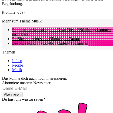
Begründung.
(t-online, dpa)
Mehr zum Thema Musik:
Puppe, roter Sebastian, eine Diva: Diese ESC-Songs kommen
nach Basel
Ed Sheeran zeigt seine Oberkörper-Tattoos
Beyoncé kündigt «Cowboy Carter»-Tournee an
Themen
Leben
People
Musik
Das könnte dich auch noch interessieren:
Abonniere unseren Newsletter
Abonnieren
Du hast uns was zu sagen?