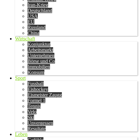
Iran-Krieg
Deutschland
USA
EU
Russland
China
Wirtschaft
Konjunktur
Arbeitsmarkt
Unternehmen
Börse und Co
Immobilien
Konsum
Sport
Fussball
Eishockey
Eismeister Zaugg
Formel 1
Tennis
Velo
Ski
Unvergessen
Resultate
Leben
Gefühle