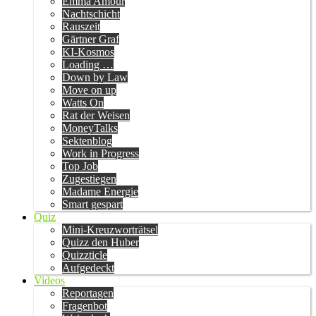
Emma Amour
Nachtschicht
Rauszeit
Gärtner Graf
KI-Kosmos
Loading …
Down by Law
Move on up
Watts On
Rat der Weisen
MoneyTalks
Sektenblog
Work in Progress
Top Job
Zugestiegen
Madame Energie
Smart gespart
Quiz
Mini-Kreuzworträtsel
Quizz den Huber
Quizzticle
Aufgedeckt
Videos
Reportagen
Fragenbot