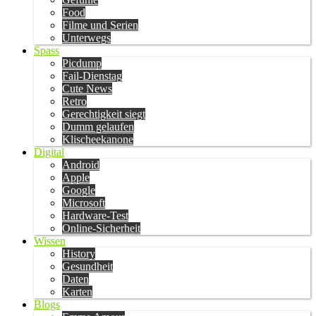
Food
Filme und Serien
Unterwegs
Spass
Picdump
Fail-Dienstag
Cute News
Retro
Gerechtigkeit siegt
Dumm gelaufen
Klischeekanone
Digital
Android
Apple
Google
Microsoft
Hardware-Test
Online-Sicherheit
Wissen
History
Gesundheit
Daten
Karten
Blogs